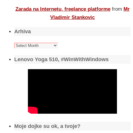
Zarada na Internetu, freelance platforme
from
Mr
Vladimir Stankovic
Arhiva
Arhiva
Lenovo Yoga 510, #WinWithWindows
Moje dojke su ok, a tvoje?