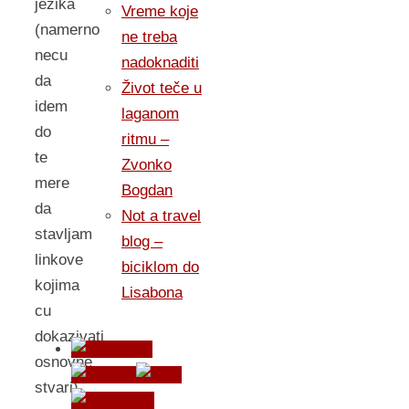
jezika
Vreme koje
(namerno
ne treba
necu
nadoknaditi
da
Život teče u
idem
laganom
do
ritmu –
te
Zvonko
mere
Bogdan
da
Not a travel
stavljam
blog –
linkove
biciklom do
kojima
Lisabona
cu
dokazivati
osnovne
stvari)