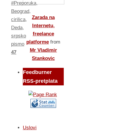
#Preporuka
,
Beograd
,
Zarada na
cirilica
,
Internetu,
Deda
,
freelance
srpsko
platforme
from
pismo
Mr Vladimir
47
Stankovic
Feedburner
RSS-pretplata
Uslovi