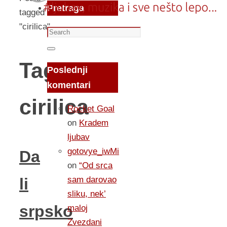
Pretraga
tagged
"cirilica"
Search
for:
Search
Tag:
Poslednji
komentari
cirilica
Rocket Goal
on
Kradem
ljubav
gotovye_iwMi
Da
on
“Od srca
sam darovao
li
sliku, nek’
srpsko
maloj
Zvezdani