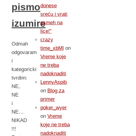
pismo
donese
sreću i vrati
izumire
osmeh na
lice!”
crazy
Odmah
time_xbMl
on
odgovaram
Vreme koje
i
ne treba
kategoricki
nadoknaditi
tvrdim:
LennyAspib
NE,
on
Blog za
NE
primer
i
poker_wyer
NE…
on
Vreme
NIKAD
koje ne treba
!!!
nadoknaditi