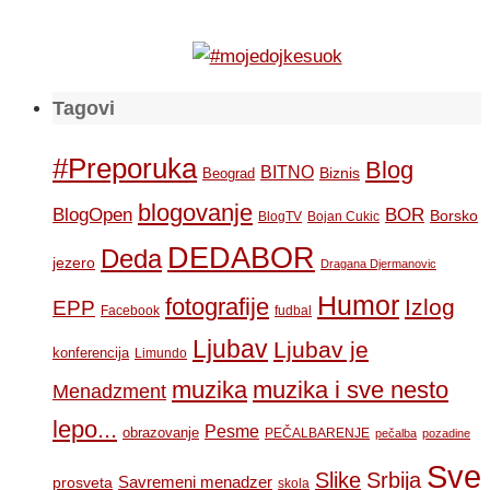
Tagovi
#Preporuka
Blog
BITNO
Biznis
Beograd
blogovanje
BOR
BlogOpen
Borsko
BlogTV
Bojan Cukic
DEDABOR
Deda
jezero
Dragana Djermanovic
Humor
fotografije
Izlog
EPP
Facebook
fudbal
Ljubav
Ljubav je
konferencija
Limundo
muzika
muzika i sve nesto
Menadzment
lepo...
Pesme
obrazovanje
PEČALBARENJE
pečalba
pozadine
Sve
Slike
Srbija
Savremeni menadzer
prosveta
skola