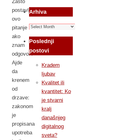
Zasto
postavljam
Arhiva
ovo
Arhiva
pitanje
ako
Poslednji
znam
postovi
odgovor?
Ajde
Kradem
da
ljubav
krenem
Kvalitet ili
od
kvantitet: Ko
drzave:
je stvarni
zakonom
kralj
je
današnjeg
propisana
digitalnog
upotreba
sveta?