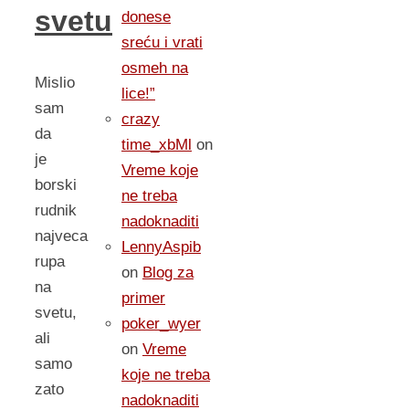
svetu
donese
sreću i vrati
osmeh na
Mislio
lice!”
sam
crazy
da
time_xbMl
on
je
Vreme koje
borski
ne treba
rudnik
nadoknaditi
najveca
LennyAspib
rupa
on
Blog za
na
primer
svetu,
poker_wyer
ali
on
Vreme
samo
koje ne treba
zato
nadoknaditi