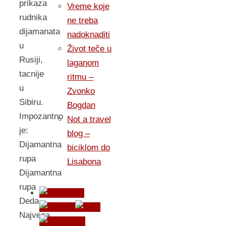
prikaza
Vreme koje
rudnika
ne treba
dijamanata
nadoknaditi
u
Život teče u
Rusiji,
laganom
tacnije
ritmu –
u
Zvonko
Sibiru.
Bogdan
Impozantno
Not a travel
je:
blog –
Dijamantna
biciklom do
rupa
Lisabona
Dijamantna
rupa
Deda
Najveca