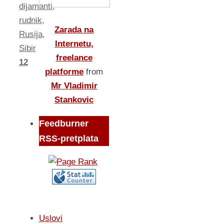
dijamanti
,
rudnik
,
Zarada na
Rusija
,
Internetu,
Sibir
freelance
12
platforme
from
Mr Vladimir
Stankovic
Feedburner
RSS-pretplata
Uslovi