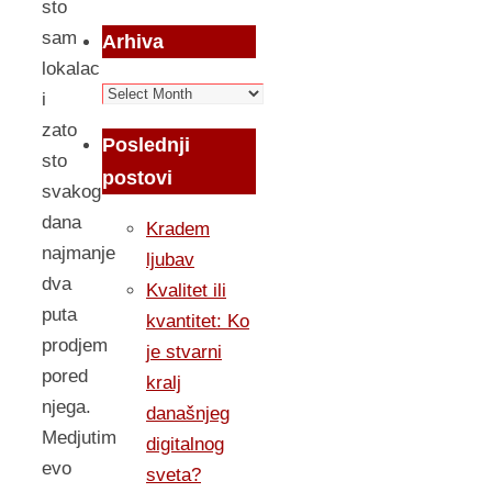
sto
sam
Arhiva
lokalac
Arhiva
i
zato
Poslednji
sto
postovi
svakog
dana
Kradem
najmanje
ljubav
dva
Kvalitet ili
puta
kvantitet: Ko
prodjem
je stvarni
pored
kralj
njega.
današnjeg
Medjutim
digitalnog
evo
sveta?