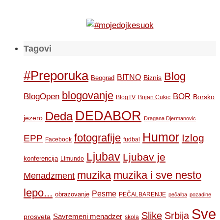
Tagovi
#Preporuka
Blog
BITNO
Biznis
Beograd
blogovanje
BOR
BlogOpen
Borsko
BlogTV
Bojan Cukic
DEDABOR
Deda
jezero
Dragana Djermanovic
Humor
fotografije
Izlog
EPP
Facebook
fudbal
Ljubav
Ljubav je
konferencija
Limundo
muzika
muzika i sve nesto
Menadzment
lepo...
Pesme
obrazovanje
PEČALBARENJE
pečalba
pozadine
Sve
Slike
Srbija
Savremeni menadzer
prosveta
skola