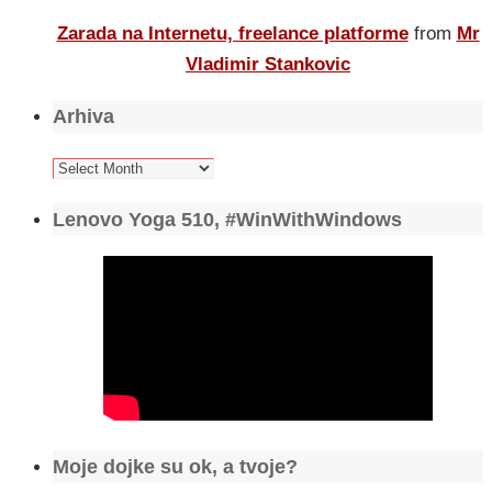
Zarada na Internetu, freelance platforme
from
Mr
Vladimir Stankovic
Arhiva
Arhiva
Lenovo Yoga 510, #WinWithWindows
Moje dojke su ok, a tvoje?