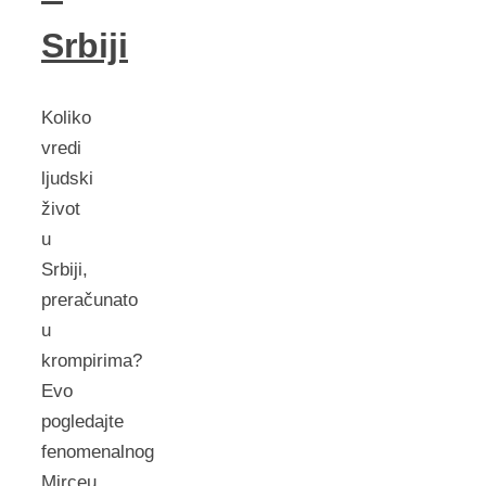
Srbiji
Koliko
vredi
ljudski
život
u
Srbiji,
preračunato
u
krompirima?
Evo
pogledajte
fenomenalnog
Mirceu