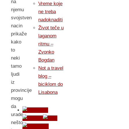
na
Vreme koje
njemu
ne treba
svojstven
nadoknaditi
nacin
Život teče u
prikaže
laganom
kako
ritmu –
to
Zvonko
neki
Bogdan
tamo
Not a travel
ljudi
blog –
iz
biciklom do
provincije
Lisabona
mogu
da
urade
nešto