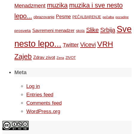
muzika
muzika i sve nesto
Menadzment
lepo...
Pesme
obrazovanje
PEČALBARENJE
pečalba
pozadine
Sve
Slike
Srbija
Savremeni menadzer
prosveta
skola
nesto lepo...
VRH
Vicevi
Twitter
Zajeb
Zdrav zivot
ZIVOT
Zena
Meta
Log in
Entries feed
Comments feed
WordPress.org