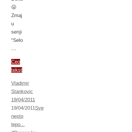
😛
Zmaj
u
seriji
“Selo
…
Ceo
tekst
Vladimir
Stankovic
19/04/2011
19/04/2011
Sve
nesto
lepo...