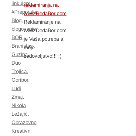
linkujem...
reklamiranja na
#Preporuka
,
www.DedaBor.com
Blog
,
Reklamiranje na
blogovanje
,
www.DedaBor.com
BOR
,
je Vaša potreba a
Branislav
moje
Guzina
,
zadovoljstvo!!! :)
Duo
Trojica
,
Goribor
,
Ludi
Zmaj
,
Nikola
Ležajić
,
Obrazovno
Kreativni