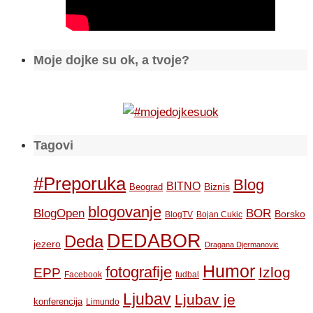
Moje dojke su ok, a tvoje?
Tagovi
#Preporuka
Blog
BITNO
Biznis
Beograd
blogovanje
BOR
BlogOpen
Borsko
BlogTV
Bojan Cukic
DEDABOR
Deda
jezero
Dragana Djermanovic
Humor
fotografije
Izlog
EPP
Facebook
fudbal
Ljubav
Ljubav je
konferencija
Limundo