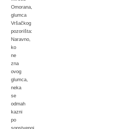
Omorana,
glumca
Vršačkog
pozorišta:
Naravno,
ko
ne
zna
ovog
glumca,
neka
se
odmah
kazni
po
sopstvenoj