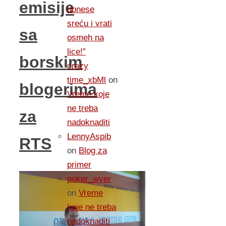
emisije
donese
sreću i vrati
sa
osmeh na
lice!”
borskim
crazy
time_xbMl
on
blogerima
Vreme koje
ne treba
za
nadoknaditi
LennyAspib
RTS
on
Blog za
primer
poker_wyer
on
Vreme
koje ne treba
nadoknaditi