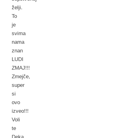
želji.
To
je
svima
nama
znan
LUDI
ZMAJ!!!
Zmejče,
super
si
ovo
izveo!!!
Voli
te
Deka