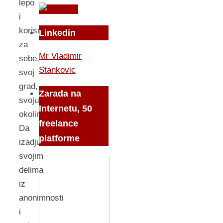
lepo
i
korisno
Linkedin
za
Mr Vladimir
sebe,
Stankovic
svoj
grad,
Zarada na
svoju
Internetu, 50
okolinu.
freelance
Da
platforme
izadju
svojim
delima
iz
anonimnosti
i