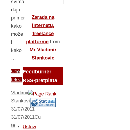
svima
daju
Zarada na
primer
Internetu,
kako
freelance
može
platforme
from
i
Mr Vladimir
kako
Stankovic
…
Feedburner
Ceo
tekst
RSS-pretplata
Vladimir
Stankovic
31/07/2011
31/07/2011
Cu
te
Uslovi