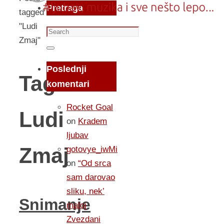
Pretraga
tagged
"Ludi
Search
Zmaj"
for:
Search
Poslednji
Tag:
komentari
Rocket Goal
Ludi
on
Kradem
ljubav
Zmaj
gotovye_iwMi
on
“Od srca
sam darovao
sliku, nek’
Snimanje
maloj
Zvezdani