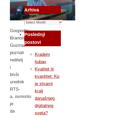
Arhiva
Arhiva
Gospodin
Poslednji
Branislav
postovi
Guzina,
poznati
Kradem
reditelj
ljubav
i
Kvalitet ili
bivši
kvantitet: Ko
urednik
je stvarni
RTS-
kralj
a, osmislio
današnjeg
je
digitalnog
da
sveta?