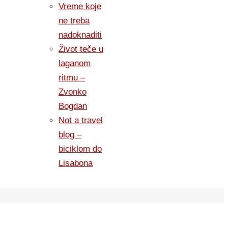
Vreme koje
ne treba
nadoknaditi
Život teče u
laganom
ritmu –
Zvonko
Bogdan
Not a travel
blog –
biciklom do
Lisabona