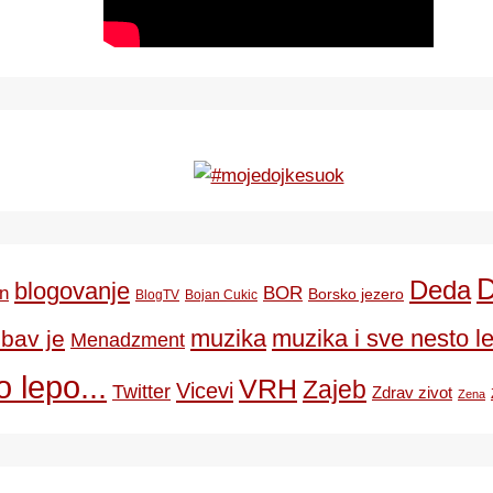
Deda
blogovanje
BOR
n
Borsko jezero
BlogTV
Bojan Cukic
ubav je
muzika
muzika i sve nesto le
Menadzment
 lepo...
VRH
Zajeb
Vicevi
Twitter
Zdrav zivot
Zena