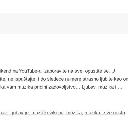
ikend na YouTube-u, zaboravite na sve, opustite se. U
ite, ne ispuštajte i do sledeće numere strasno ljubite kao o
i, neka vam muzika prićini zadovoljstvo… Ljubav, muzika i …
bav
,
Ljubav je
,
muzički vikend
,
muzika
,
muzika i sve nesto