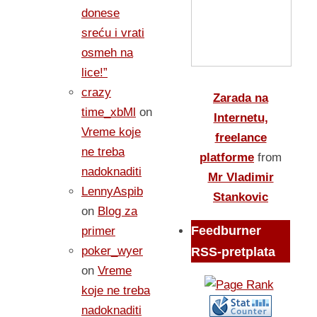
donese
sreću i vrati
osmeh na
lice!”
crazy
Zarada na
time_xbMl
on
Internetu,
Vreme koje
freelance
ne treba
platforme
from
nadoknaditi
Mr Vladimir
LennyAspib
Stankovic
on
Blog za
Feedburner
primer
poker_wyer
RSS-pretplata
on
Vreme
koje ne treba
nadoknaditi