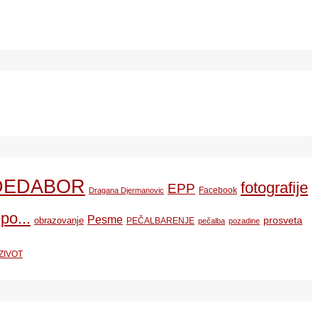
DEDABOR
fotografije
EPP
Facebook
Dragana Djermanovic
po...
Pesme
prosveta
obrazovanje
PEČALBARENJE
pečalba
pozadine
ZIVOT