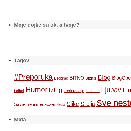
Moje dojke su ok, a tvoje?
Tagovi
#Preporuka
Blog
BlogOpe
BITNO
Biznis
Beograd
Humor
Ljubav
Izlog
Lj
konferencija
fudbal
Limundo
Sve nesto
Slike
Srbija
Savremeni menadzer
skola
Meta