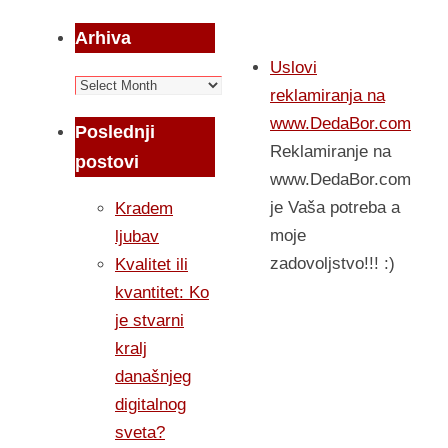
Arhiva
Uslovi
Arhiva
reklamiranja na
www.DedaBor.com
Poslednji
Reklamiranje na
postovi
www.DedaBor.com
je Vaša potreba a
Kradem
moje
ljubav
zadovoljstvo!!! :)
Kvalitet ili
kvantitet: Ko
je stvarni
kralj
današnjeg
digitalnog
sveta?