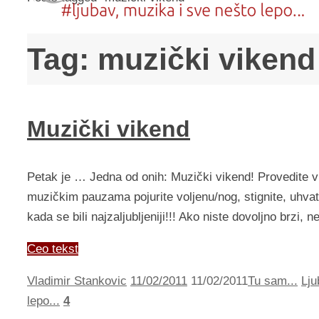
Tag:
muzički vikend
Muzički vikend
Petak je … Jedna od onih: Muzički vikend! Provedite v
muzičkim pauzama pojurite voljenu/nog, stignite, uhvat
kada se bili najzaljubljeniji!!! Ako niste dovoljno brz
Ceo tekst
Vladimir Stankovic
11/02/2011
11/02/2011
Tu sam...
Lju
lepo...
4