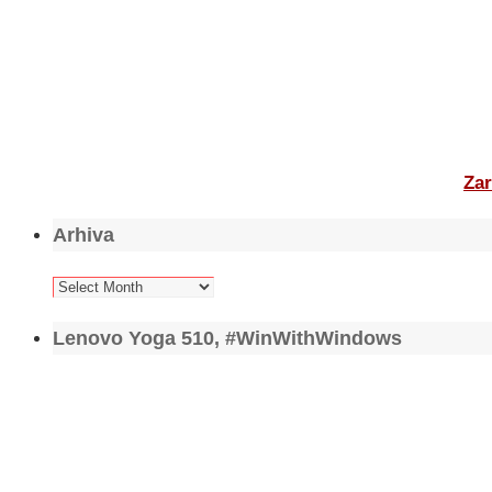
Zar
Arhiva
Arhiva
Lenovo Yoga 510, #WinWithWindows