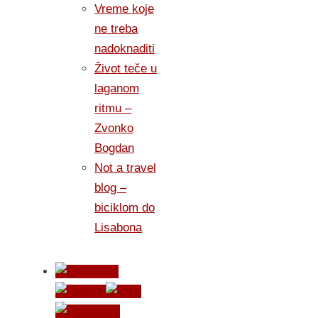
Vreme koje
ne treba
nadoknaditi
Život teče u
laganom
ritmu –
Zvonko
Bogdan
Not a travel
blog –
biciklom do
Lisabona