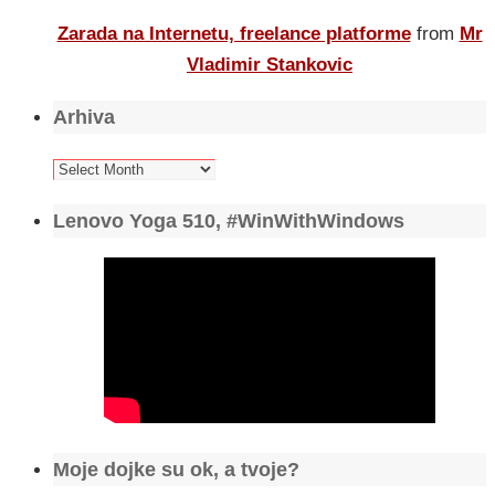
Zarada na Internetu, freelance platforme
from
Mr
Vladimir Stankovic
Arhiva
Arhiva
Lenovo Yoga 510, #WinWithWindows
Moje dojke su ok, a tvoje?