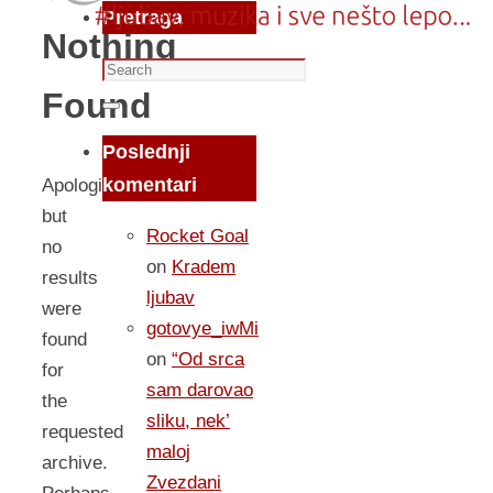
Pretraga
Nothing
Search
Found
for:
Search
Poslednji
komentari
Apologies,
but
Rocket Goal
no
on
Kradem
results
ljubav
were
gotovye_iwMi
found
on
“Od srca
for
sam darovao
the
sliku, nek’
requested
maloj
archive.
Zvezdani