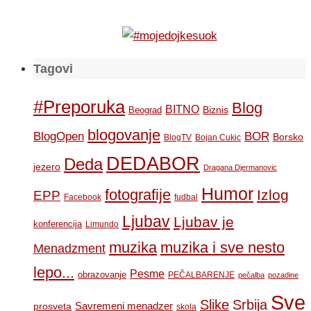
Tagovi
#Preporuka
Blog
BITNO
Biznis
Beograd
blogovanje
BOR
BlogOpen
Borsko
BlogTV
Bojan Cukic
DEDABOR
Deda
jezero
Dragana Djermanovic
Humor
fotografije
Izlog
EPP
Facebook
fudbal
Ljubav
Ljubav je
konferencija
Limundo
muzika
muzika i sve nesto
Menadzment
lepo...
Pesme
obrazovanje
PEČALBARENJE
pečalba
pozadine
Sve
Slike
Srbija
Savremeni menadzer
prosveta
skola