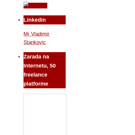
Linkedin
Mr Vladimir
Stankovic
Zarada na
Internetu, 50
freelance
platforme