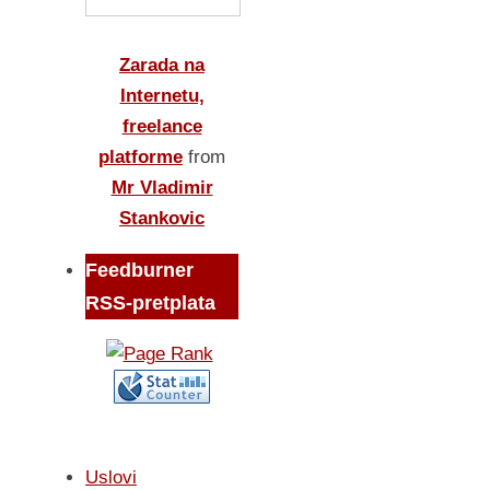
Zarada na
Internetu,
freelance
platforme
from
Mr Vladimir
Stankovic
Feedburner
RSS-pretplata
Uslovi