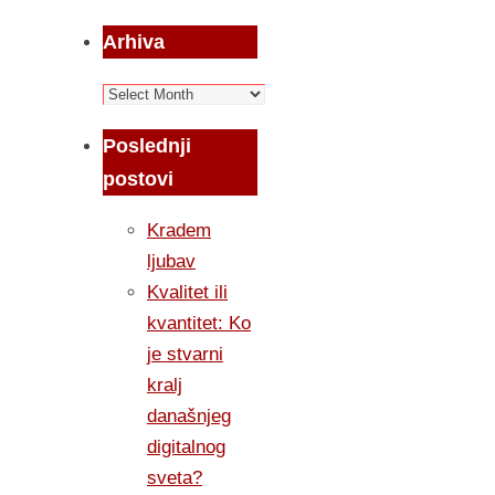
Arhiva
Arhiva
Poslednji
postovi
Kradem
ljubav
Kvalitet ili
kvantitet: Ko
je stvarni
kralj
današnjeg
digitalnog
sveta?