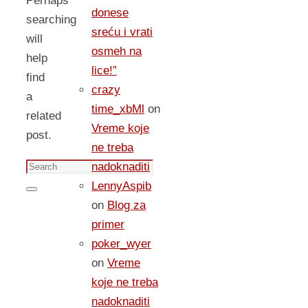
Perhaps
donese
searching
sreću i vrati
will
osmeh na
help
lice!”
find
crazy
a
time_xbMl
on
related
Vreme koje
post.
ne treba
Search
nadoknaditi
for:
LennyAspib
Search
on
Blog za
primer
poker_wyer
on
Vreme
koje ne treba
nadoknaditi