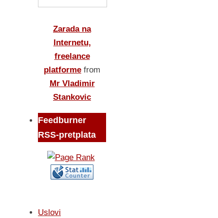
Zarada na
Internetu,
freelance
platforme
from
Mr Vladimir
Stankovic
Feedburner
RSS-pretplata
Uslovi