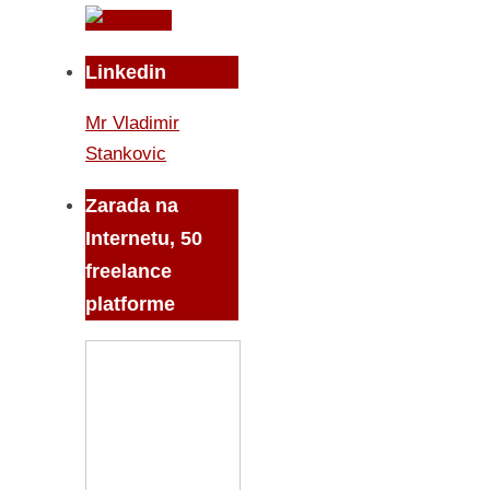
Linkedin
Mr Vladimir
Stankovic
Zarada na
Internetu, 50
freelance
platforme