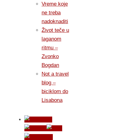
Vreme koje
ne treba
nadoknaditi
Život teče u
laganom
ritmu –
Zvonko
Bogdan
Not a travel
blog –
biciklom do
Lisabona