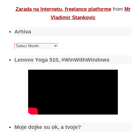
Zarada na Internetu, freelance platforme
from
Mr
Vladimir Stankovic
Arhiva
Arhiva
Lenovo Yoga 510, #WinWithWindows
Moje dojke su ok, a tvoje?