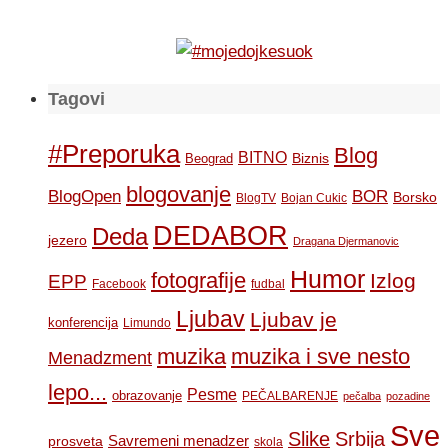
Tagovi
#Preporuka
Blog
BITNO
Biznis
Beograd
blogovanje
BOR
BlogOpen
Borsko
BlogTV
Bojan Cukic
DEDABOR
Deda
jezero
Dragana Djermanovic
Humor
fotografije
Izlog
EPP
Facebook
fudbal
Ljubav
Ljubav je
konferencija
Limundo
muzika
muzika i sve nesto
Menadzment
lepo...
Pesme
obrazovanje
PEČALBARENJE
pečalba
pozadine
Sve
Slike
Srbija
Savremeni menadzer
prosveta
skola