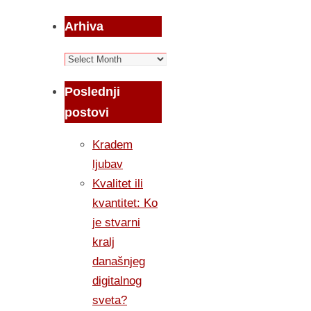
Arhiva
Arhiva
Poslednji
postovi
Kradem
ljubav
Kvalitet ili
kvantitet: Ko
je stvarni
kralj
današnjeg
digitalnog
sveta?