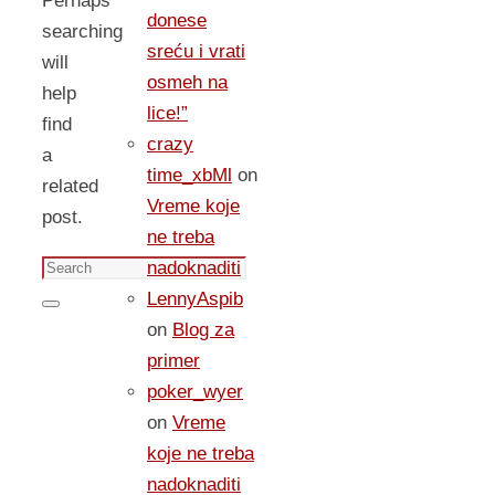
Perhaps
donese
searching
sreću i vrati
will
osmeh na
help
lice!”
find
crazy
a
time_xbMl
on
related
Vreme koje
post.
ne treba
Search
nadoknaditi
for:
LennyAspib
Search
on
Blog za
primer
poker_wyer
on
Vreme
koje ne treba
nadoknaditi