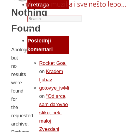
Pretraga
Nothing
Search
Found
for:
Search
Poslednji
komentari
Apologies,
but
Rocket Goal
no
on
Kradem
results
ljubav
were
gotovye_iwMi
found
on
“Od srca
for
sam darovao
the
sliku, nek’
requested
maloj
archive.
Zvezdani