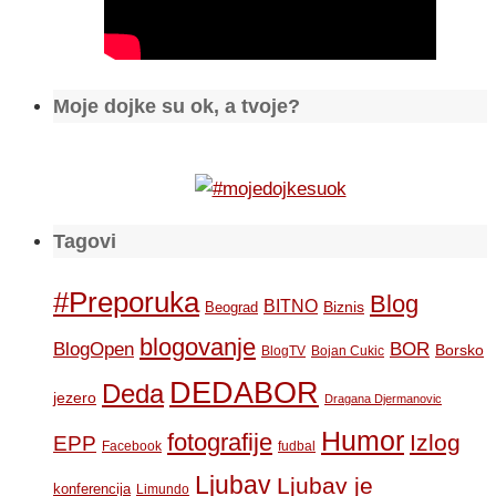
Moje dojke su ok, a tvoje?
Tagovi
#Preporuka
Blog
BITNO
Biznis
Beograd
blogovanje
BOR
BlogOpen
Borsko
BlogTV
Bojan Cukic
DEDABOR
Deda
jezero
Dragana Djermanovic
Humor
fotografije
Izlog
EPP
Facebook
fudbal
Ljubav
Ljubav je
konferencija
Limundo