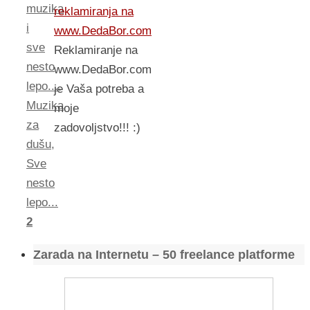
muzika
reklamiranja na
i
www.DedaBor.com
sve
Reklamiranje na
nesto
www.DedaBor.com
lepo...
,
je Vaša potreba a
Muzika
moje
za
zadovoljstvo!!! :)
dušu
,
Sve
nesto
lepo...
2
Zarada na Internetu – 50 freelance platforme