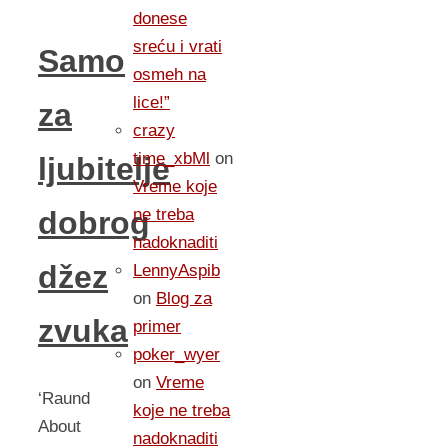
donese
sreću i vrati
Samo
osmeh na
lice!”
za
crazy
time_xbMl
on
ljubitelje
Vreme koje
ne treba
dobrog
nadoknaditi
džez
LennyAspib
on
Blog za
zvuka
primer
poker_wyer
on
Vreme
‘Raund
koje ne treba
About
nadoknaditi