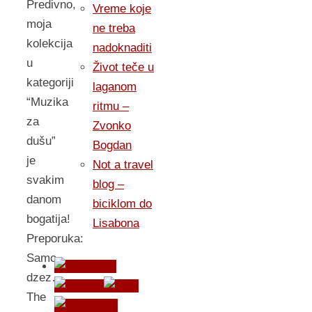
Predivno,
Vreme koje
moja
ne treba
kolekcija
nadoknaditi
u
Život teče u
kategoriji
laganom
“Muzika
ritmu –
za
Zvonko
dušu”
Bogdan
je
Not a travel
svakim
blog –
danom
biciklom do
bogatija!
Lisabona
Preporuka:
Samo
dzez…
The