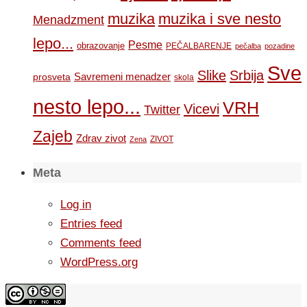
muzika
muzika i sve nesto
Menadzment
lepo...
Pesme
obrazovanje
PEČALBARENJE
pečalba
pozadine
Sve
Slike
Srbija
Savremeni menadzer
prosveta
skola
nesto lepo...
VRH
Vicevi
Twitter
Zajeb
Zdrav zivot
ZIVOT
Zena
Meta
Log in
Entries feed
Comments feed
WordPress.org