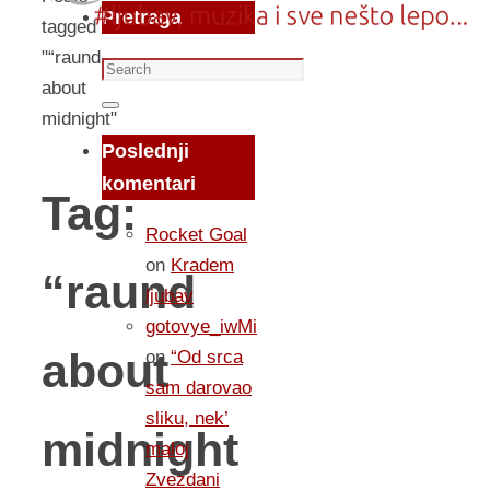
Pretraga
tagged
"“raund
Search
about
for:
Search
midnight"
Poslednji
komentari
Tag:
Rocket Goal
on
Kradem
“raund
ljubav
gotovye_iwMi
about
on
“Od srca
sam darovao
sliku, nek’
midnight
maloj
Zvezdani