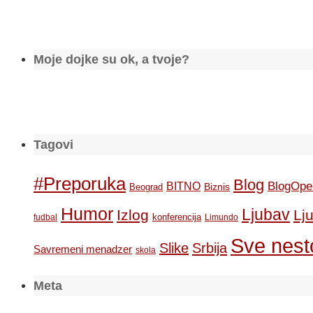
Moje dojke su ok, a tvoje?
Tagovi
#Preporuka
Blog
BlogOpe
BITNO
Biznis
Beograd
Humor
Ljubav
Izlog
Lj
konferencija
fudbal
Limundo
Sve nesto
Slike
Srbija
Savremeni menadzer
skola
Meta