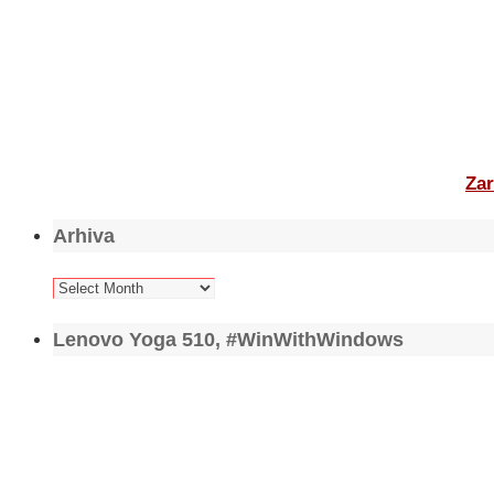
Zar
Arhiva
Arhiva
Lenovo Yoga 510, #WinWithWindows