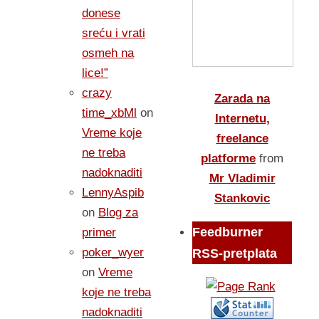
donese
sreću i vrati
osmeh na
lice!”
crazy
Zarada na
time_xbMl
on
Internetu,
Vreme koje
freelance
ne treba
platforme
from
nadoknaditi
Mr Vladimir
LennyAspib
Stankovic
on
Blog za
Feedburner
primer
poker_wyer
RSS-pretplata
on
Vreme
koje ne treba
nadoknaditi