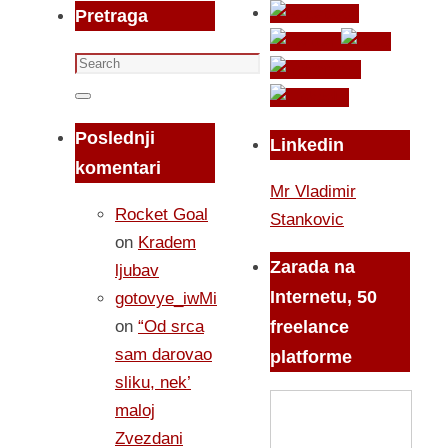
Pretraga
Search
for:
Search
Poslednji
Linkedin
komentari
Mr Vladimir
Rocket Goal
Stankovic
on
Kradem
Zarada na
ljubav
Internetu, 50
gotovye_iwMi
on
“Od srca
freelance
sam darovao
platforme
sliku, nek’
maloj
Zvezdani