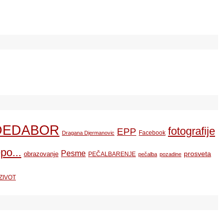
DEDABOR
fotografije
EPP
Facebook
Dragana Djermanovic
po...
Pesme
prosveta
obrazovanje
PEČALBARENJE
pečalba
pozadine
ZIVOT