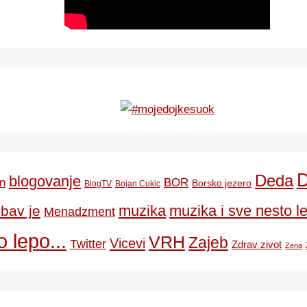
Deda
blogovanje
BOR
n
Borsko jezero
BlogTV
Bojan Cukic
ubav je
muzika
muzika i sve nesto le
Menadzment
 lepo...
VRH
Zajeb
Vicevi
Twitter
Zdrav zivot
Zena