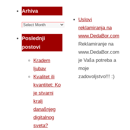
Arhiva
Uslovi
Arhiva
reklamiranja na
www.DedaBor.com
Poslednji
Reklamiranje na
postovi
www.DedaBor.com
je Vaša potreba a
Kradem
moje
ljubav
zadovoljstvo!!! :)
Kvalitet ili
kvantitet: Ko
je stvarni
kralj
današnjeg
digitalnog
sveta?