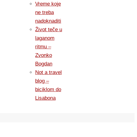
Vreme koje
ne treba
nadoknaditi
Život teče u
laganom
ritmu –
Zvonko
Bogdan
Not a travel
blog –
biciklom do
Lisabona