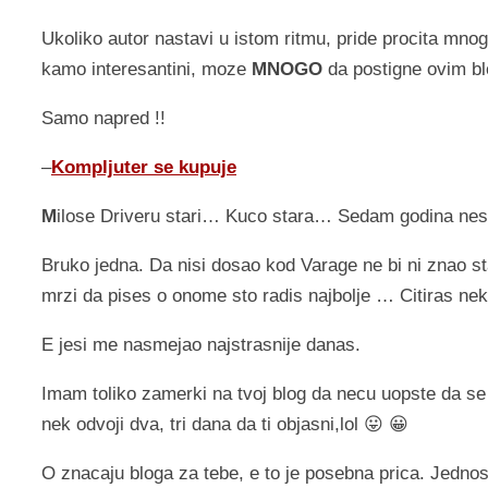
Ukoliko autor nastavi u istom ritmu, pride procita mnoge
kamo interesantini, moze
MNOGO
da postigne ovim b
Samo napred !!
–
Kompljuter se kupuje
M
ilose Driveru stari… Kuco stara… Sedam godina nes
Bruko jedna. Da nisi dosao kod Varage ne bi ni znao st
mrzi da pises o onome sto radis najbolje … Citiras neke
E jesi me nasmejao najstrasnije danas.
Imam toliko zamerki na tvoj blog da necu uopste da se 
nek odvoji dva, tri dana da ti objasni,lol 😛 😀
O znacaju bloga za tebe, e to je posebna prica. Jednos