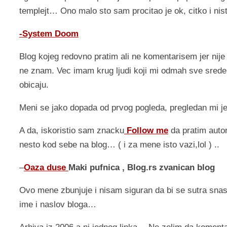
templejt… Ono malo sto sam procitao je ok, citko i n
-System Doom
Blog kojeg redovno pratim ali ne komentarisem jer nije
ne znam. Vec imam krug ljudi koji mi odmah sve sred
obicaju.
Meni se jako dopada od prvog pogleda, pregledan mi je
A da, iskoristio sam znacku
Follow me
da pratim autor
nesto kod sebe na blog… ( i za mene isto vazi,lol ) ..
–
Oaza duse
Maki pufnica , Blog.rs zvanican blog
Ovo mene zbunjuje i nisam siguran da bi se sutra snasa
ime i naslov bloga…