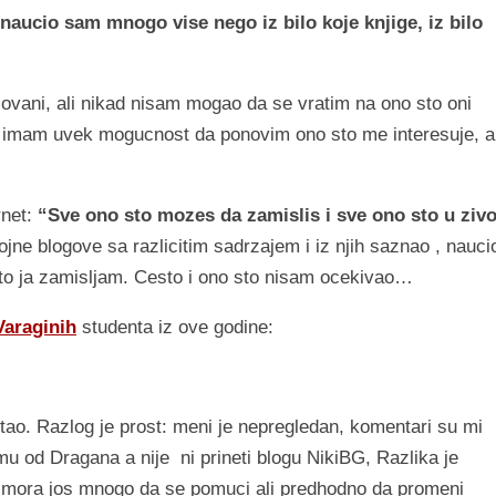
 naucio sam mnogo vise nego iz bilo koje knjige, iz bilo
zovani, ali nikad nisam mogao da se vratim na ono sto oni
 i imam uvek mogucnost da ponovim ono sto me interesuje, a
rnet:
“Sve ono sto mozes da zamislis i sve ono sto u ziv
ne blogove sa razlicitim sadrzajem i iz njih saznao , naucio
 sto ja zamisljam. Cesto i ono sto nisam ocekivao…
Varaginih
studenta iz ove godine:
ao. Razlog je prost: meni je nepregledan, komentari su mi
mu od Dragana a nije ni prineti blogu NikiBG, Razlika je
g mora jos mnogo da se pomuci ali predhodno da promeni