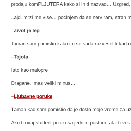
prodaju komPLJUTERA kako si ih ti nazvao… Uzgred, p
..ajd, mrzi me vise… pocinjem da se nerviram, strah
–
Zivot je lep
Taman sam pomislio kako cu se sada razveseliti kad o
–
Tojota
Isto kao malopre
Dragane, imas veliki minus…
–
Ljubavne poruke
T
aman kad sam pomislio da je doslo moje vreme za u
Ako ti ovaj student polozi sa jednim postom, alal ti ve