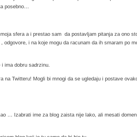
ista posebno…
 moja sfera a i prestao sam da postavljam pitanja za ono st
e , odgovore, i na koje mogu da racunam da ih smaram po 
 i ima dobru sadrzinu.
a na Twitteru! Mogli bi mnogi da se ugledaju i postave ovak
o … Izabrati ime za blog zaista nije lako, ali mesati domen