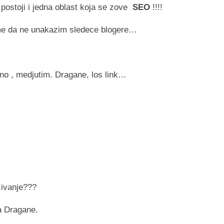
ostoji i jedna oblast koja se zove
SEO
!!!!
 me da ne unakazim sledece blogere…
no , medjutim. Dragane, los link…
zivanje???
ra Dragane.