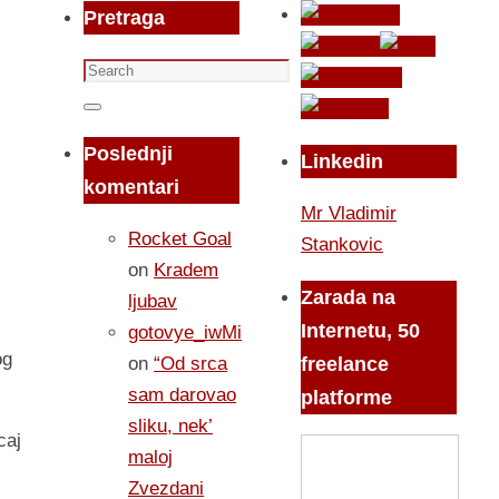
Pretraga
Search
for:
Search
Poslednji
Linkedin
komentari
Mr Vladimir
Rocket Goal
Stankovic
on
Kradem
Zarada na
ljubav
Internetu, 50
gotovye_iwMi
og
on
“Od srca
freelance
sam darovao
platforme
sliku, nek’
caj
maloj
Zvezdani