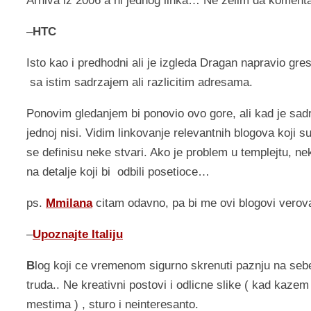
Arhiva iz 2006 a ni jednog linka… Ne zelim da komenta
–
HTC
Isto kao i predhodni ali je izgleda Dragan napravio gre
sa istim sadrzajem ali razlicitim adresama.
Ponovim gledanjem bi ponovio ovo gore, ali kad je sadra
jednoj nisi. Vidim linkovanje relevantnih blogova koj
se definisu neke stvari. Ako je problem u templejtu, 
na detalje koji bi odbili posetioce…
ps.
Mmilana
citam odavno, pa bi me ovi blogovi verova
–
Upoznajte Italiju
B
log koji ce vremenom sigurno skrenuti paznju na sebe
truda.. Ne kreativni postovi i odlicne slike ( kad kaze
mestima ) , sturo i neinteresanto.