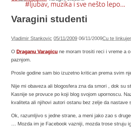
Varagini studenti
Vladimir Stankovic
05/11/2009
06/11/2009
Cu te linkuje
O
Draganu Varagicu
ne moram trositi reci i vreme a o
paznjom.
Prosle godine sam bio izuzetno kritican prema svim nj
Nije mi obaveza ali blogosfera zna da smori , dok su s
Kasnije se provuce po koji blog svojom upornoscu. Na
kvaliteta ali njihovi autori ostanu bez zelje da nastave
Ok, razumljivo s jedne strane, a meni jako zao s druge 
… Mozda im je Facebook vazniji, mozda trose struju i