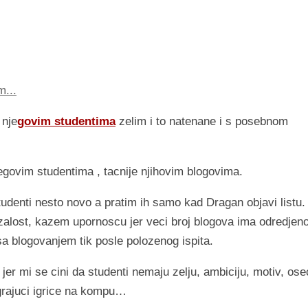
m...
 nje
govim studentima
zelim i to natenane i s posebnom
egovim studentima , tacnije njihovim blogovima.
tudenti nesto novo a pratim ih samo kad Dragan objavi listu.
zalost, kazem upornoscu jer veci broj blogova ima odredjen
 sa blogovanjem tik posle polozenog ispita.
jer mi se cini da studenti nemaju zelju, ambiciju, motiv, ose
grajuci igrice na kompu…