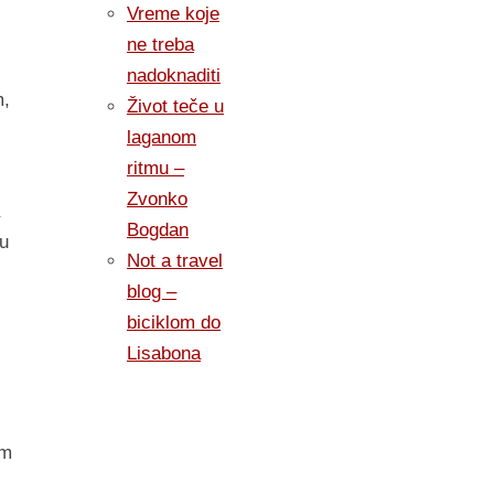
Vreme koje
ne treba
nadoknaditi
m,
Život teče u
laganom
ritmu –
Zvonko
Bogdan
ju
Not a travel
blog –
biciklom do
Lisabona
im