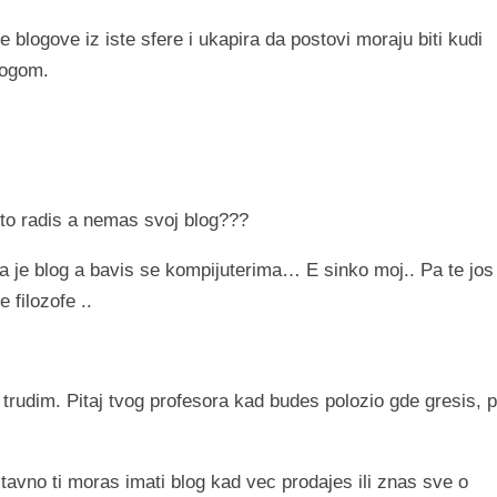
 blogove iz iste sfere i ukapira da postovi moraju biti kudi
logom.
to radis a nemas svoj blog???
a je blog a bavis se kompijuterima… E sinko moj.. Pa te jos
 filozofe ..
trudim. Pitaj tvog profesora kad budes polozio gde gresis, 
tavno ti moras imati blog kad vec prodajes ili znas sve o