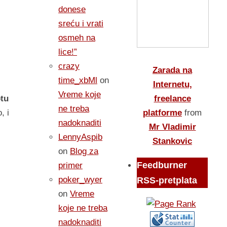
donese
sreću i vrati
osmeh na
lice!”
crazy
Zarada na
time_xbMl
on
Internetu,
Vreme koje
freelance
otu
ne treba
platforme
from
, i
nadoknaditi
Mr Vladimir
LennyAspib
Stankovic
on
Blog za
Feedburner
primer
poker_wyer
RSS-pretplata
on
Vreme
koje ne treba
nadoknaditi