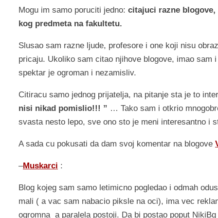
Mogu im samo poruciti jedno:
citajuci razne blogove,
kog predmeta na fakultetu.
Slusao sam razne ljude, profesore i one koji nisu obra
pricaju. Ukoliko sam citao njihove blogove, imao sam
spektar je ogroman i nezamisliv.
Citiracu samo jednog prijatelja, na pitanje sta je to inte
nisi nikad pomislio!!! ”
… Tako sam i otkrio mnogobroj
svasta nesto lepo, sve ono sto je meni interesantno i
A sada cu pokusati da dam svoj komentar na blogove
–
Muskarci
:
Blog kojeg sam samo letimicno pogledao i odmah odust
mali ( a vac sam nabacio piksle na oci), ima vec rekla
ogromna a paralela postoji. Da bi postao poput NikiB