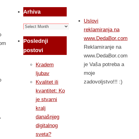
Arhiva
Uslovi
Arhiva
reklamiranja na
o
www.DedaBor.com
Poslednji
mom
Reklamiranje na
postovi
www.DedaBor.com
je Vaša potreba a
Kradem
moje
ljubav
o
zadovoljstvo!!! :)
Kvalitet ili
kvantitet: Ko
je stvarni
kralj
,
današnjeg
digitalnog
sveta?