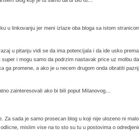
risem blog koji je tu samo da bi bio tu…
sku u linkovanju jer meni izlaze oba bloga sa istom stranico
zaj u pitanju vidi se da ima potencijala i da ide usko prema
i su super i mogu samo da podrzim nastavak price uz molbu da
neka ga promene, a ako je u necem drugom onda obratiti pazn
tno zainteresovali ako bi bili poput Milanovog…
. Za sada je samo prosecan blog u koji nije ulozeno ni malo
m odlicne, mislim vise na to sto su tu u postovima o odredjen