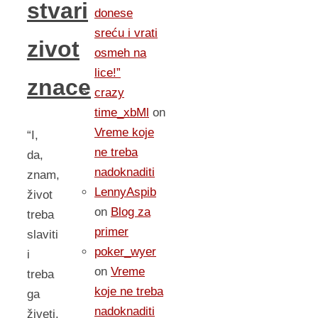
stvari
donese
sreću i vrati
zivot
osmeh na
lice!”
znace
crazy
time_xbMl
on
Vreme koje
“I,
ne treba
da,
nadoknaditi
znam,
LennyAspib
život
on
Blog za
treba
primer
slaviti
poker_wyer
i
on
Vreme
treba
koje ne treba
ga
nadoknaditi
živeti.