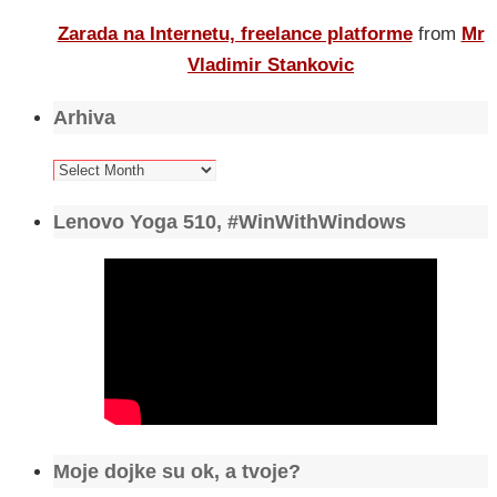
Zarada na Internetu, freelance platforme
from
Mr
Vladimir Stankovic
Arhiva
Arhiva
Lenovo Yoga 510, #WinWithWindows
Moje dojke su ok, a tvoje?