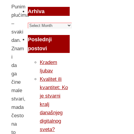
Punim
Arhiva
plućima
–
Arhiva
svaki
Poslednji
dan.
postovi
Znam
i
Kradem
da
ljubav
ga
Kvalitet ili
čine
kvantitet: Ko
male
je stvarni
stvari,
kralj
mada
današnjeg
često
digitalnog
na
sveta?
to