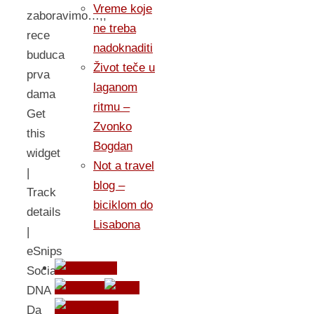
Vreme koje
zaboravimo…,,
ne treba
rece
nadoknaditi
buduca
Život teče u
prva
laganom
dama
ritmu –
Get
Zvonko
this
Bogdan
widget
Not a travel
|
blog –
Track
biciklom do
details
Lisabona
|
eSnips
Social
DNA
Da