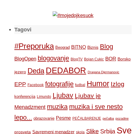
Tagovi
#Preporuka
Blog
BITNO
Biznis
Beograd
blogovanje
BOR
BlogOpen
Borsko
BlogTV
Bojan Cukic
DEDABOR
Deda
jezero
Dragana Djermanovic
Humor
fotografije
Izlog
EPP
Facebook
fudbal
Ljubav
Ljubav je
konferencija
Limundo
muzika
muzika i sve nesto
Menadzment
lepo...
Pesme
obrazovanje
PEČALBARENJE
pečalba
pozadine
Sve
Slike
Srbija
Savremeni menadzer
prosveta
skola