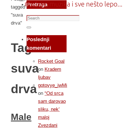
Pretraga
tagged
"suva
Search
drva"
for:
Search
Poslednji
Tag:
komentari
Rocket Goal
suva
on
Kradem
ljubav
drva
gotovye_iwMi
on
“Od srca
sam darovao
sliku, nek’
Male
maloj
Zvezdani