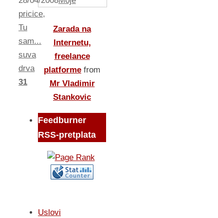
28/04/2008
Moje
pricice
,
Tu
Zarada na
sam...
Internetu,
suva
freelance
drva
platforme
from
31
Mr Vladimir
Stankovic
Feedburner
RSS-pretplata
Uslovi