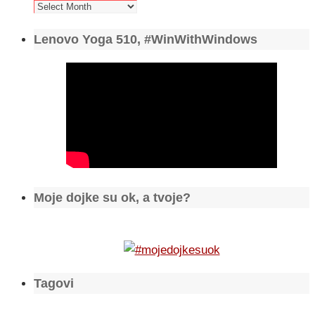
Arhiva
Lenovo Yoga 510, #WinWithWindows
Moje dojke su ok, a tvoje?
Tagovi