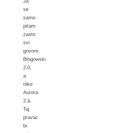
Ja
se
samo
pitam
zasto
svi
govore
Blogowski
2.0,
a
niko
Aurora
2.à.
Taj
pravac
bi