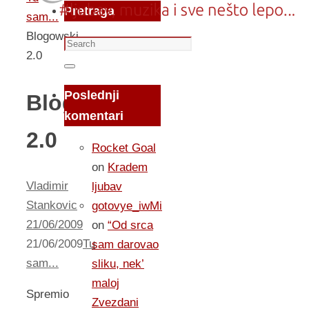
Pretraga
sam...
Blogowski
Search
2.0
for:
Search
Poslednji
Blogowski
komentari
2.0
Rocket Goal
on
Kradem
Vladimir
ljubav
Stankovic
gotovye_iwMi
21/06/2009
on
“Od srca
21/06/2009
Tu
sam darovao
sam...
sliku, nek’
maloj
Spremio
Zvezdani