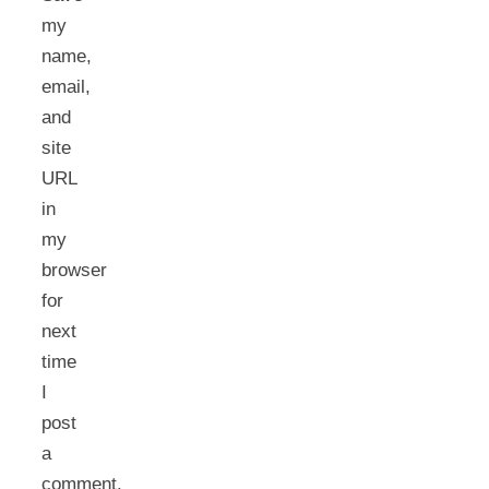
my
name,
email,
and
site
URL
in
my
browser
for
next
time
I
post
a
comment.