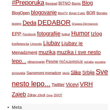
#Preporuka
Blog
BITNO
Biznis
Beograd
blogovanje
BOR
BlogOpen
Borsko
BlogTV
Bojan Cukic
DEDABOR
Deda
jezero
Dragana Djermanovic
Humor
fotografije
Izlog
EPP
Facebook
fudbal
Ljubav
Ljubav je
konferencija
Limundo
muzika
muzika i sve nesto
Menadzment
lepo...
Pesme
obrazovanje
PEČALBARENJE
pečalba
pozadine
Sve
Slike
Srbija
Savremeni menadzer
prosveta
skola
nesto lepo...
VRH
Vicevi
Twitter
Zajeb
Zdrav zivot
ZIVOT
Zena
Meta