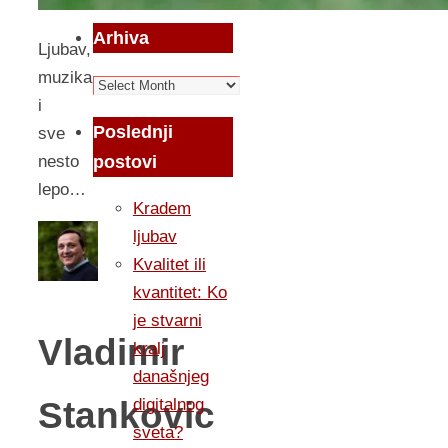
Arhiva
Ljubav,
muzika
Arhiva
i
Poslednji
sve
postovi
nesto
lepo…
Kradem
ljubav
Kvalitet ili
kvantitet: Ko
je stvarni
Vladimir
kralj
današnjeg
Stankovic
digitalnog
sveta?