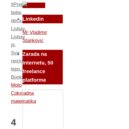
#Preporuka
,
bebe
,
Linkedin
deca
,
Ljubav
,
Mr Vladimir
Ljubav
Stankovic
je
,
Sve
Zarada na
nesto
Internetu, 50
lepo...
.
freelance
Bookmark
.
platforme
Moto
Cokoladna
matematika
4