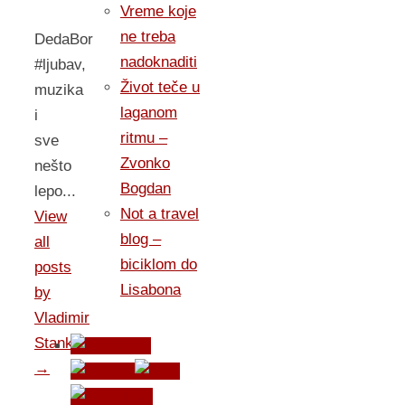
Vreme koje
ne treba
DedaBor
nadoknaditi
#ljubav,
Život teče u
muzika
laganom
i
ritmu –
sve
Zvonko
nešto
Bogdan
lepo...
Not a travel
View
blog –
all
biciklom do
posts
Lisabona
by
Vladimir
Stankovic
→