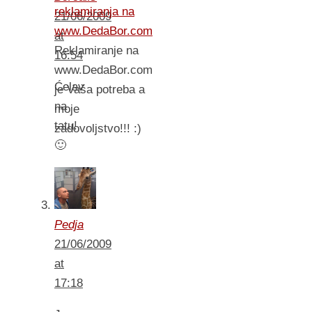
reklamiranja na
21/06/2009
www.DedaBor.com
at
Reklamiranje na
16:54
www.DedaBor.com
Ćelav
je Vaša potreba a
na
moje
tatu!
zadovoljstvo!!! :)
🙂
Pedja
21/06/2009
at
17:18