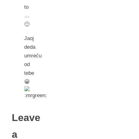
to
…
🙂
Jaoj
deda
umreću
od
tebe
😀
Leave
a