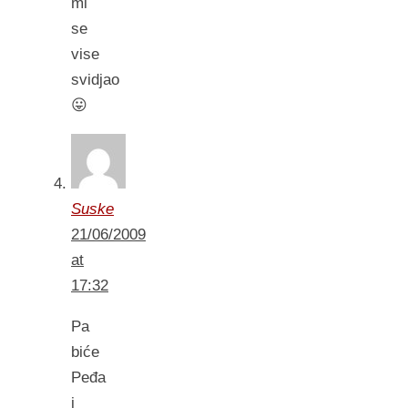
mi
se
vise
svidjao
😛
Suske
21/06/2009
at
17:32
Pa
biće
Peđa
i