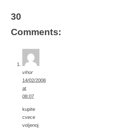
30
Comments:
vihor
14/02/2008
at
08:07
kupite
cvece
voljenoj