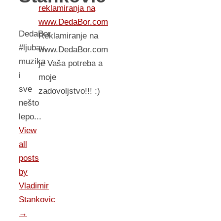
reklamiranja na
www.DedaBor.com
DedaBor
Reklamiranje na
#ljubav,
www.DedaBor.com
muzika
je Vaša potreba a
i
moje
sve
zadovoljstvo!!! :)
nešto
lepo...
View
all
posts
by
Vladimir
Stankovic
→