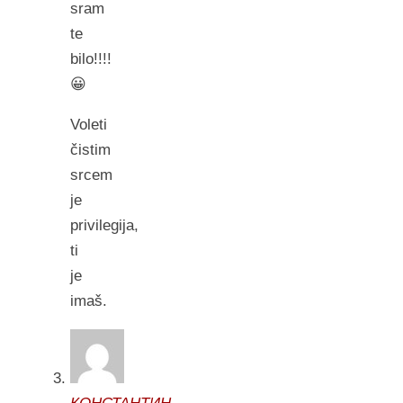
sram
te
bilo!!!!
😀
Voleti
čistim
srcem
je
privilegija,
ti
je
imaš.