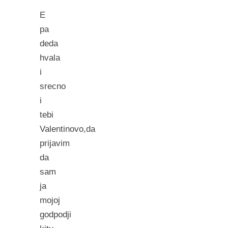
E
pa
deda
hvala
i
srecno
i
tebi
Valentinovo,da
prijavim
da
sam
ja
mojoj
godpodji