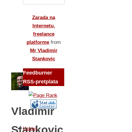
Zarada na
Internetu,
freelance
platforme
from
Mr Vladimir
Stankovic
Feedburner
RSS-pretplata
Vladimir
Stankovic
Uslovi