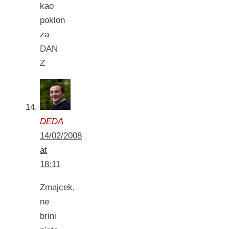
kao
poklon
za
DAN
Z
DEDA
14/02/2008
at
18:11
Zmajcek,
ne
brini