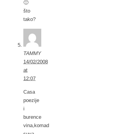
🙁
što
tako?
TAMMY
14/02/2008
at
12:07
Casa
poezije
i
burence
vina,komad
suva