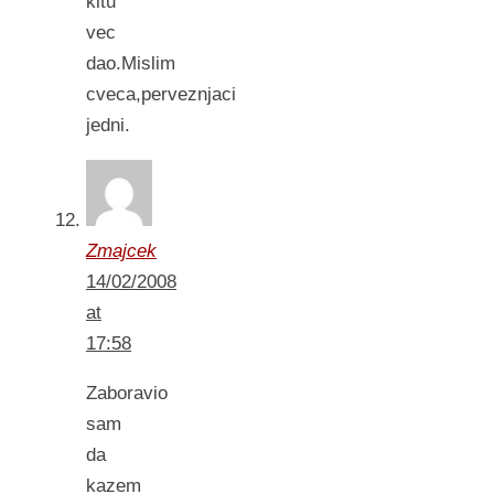
kitu
vec
dao.Mislim
cveca,perveznjaci
jedni.
Zmajcek
14/02/2008
at
17:58
Zaboravio
sam
da
kazem