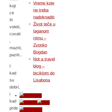
Vreme koje
koji
ne treba
ce
nadoknaditi
ih
Život teče u
voleti,
laganom
cuvati
ritmu –
,
Zvonko
maziti,
Bogdan
paziti..
Not a travel
blog –
I
biciklom do
kad
Lisabona
su
dobri,
i
kad
prde