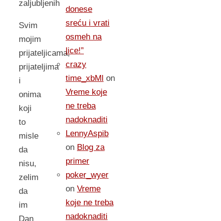
zaljubljenih
donese
sreću i vrati
Svim
osmeh na
mojim
lice!”
prijateljicama,
crazy
prijateljima
time_xbMl
on
i
Vreme koje
onima
ne treba
koji
nadoknaditi
to
LennyAspib
misle
on
Blog za
da
primer
nisu,
poker_wyer
zelim
on
Vreme
da
koje ne treba
im
nadoknaditi
Dan