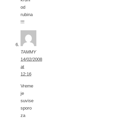
od
rubina
!!!
TAMMY
14/02/2008
at
12:16
Vreme
je
suvise
sporo
za