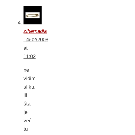
zihernadla
14/02/2008
at
11:02
ne
vidim
sliku,
ili
šta
je
već
tu