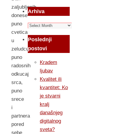
zaljubljenih
Arhiva
donese
puno
Arhiva
cvetica
Poslednji
u
postovi
zeludcu,
puno
Kradem
radosnih
ljubav
odkucaj
Kvalitet ili
srca,
kvantitet: Ko
puno
je stvarni
srece
kralj
i
današnjeg
partnera
digitalnog
pored
sveta?
sebe