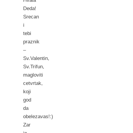
Hvala
Deda!
Srecan
i
tebi
praznik
–
Sv.Valentin,
Sv.Trifun,
magloviti
cetvrtak,
koji
god
da
obelezavas!:)
Zar