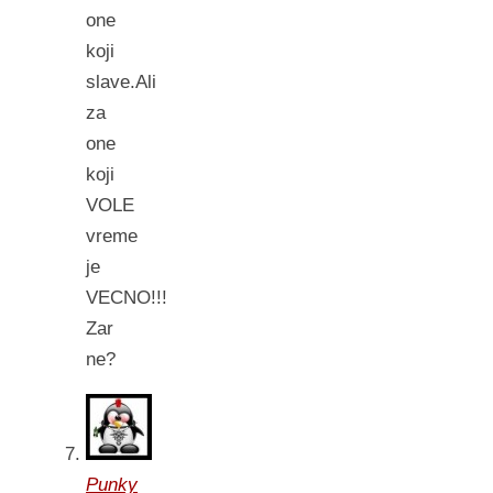
one
koji
slave.Ali
za
one
koji
VOLE
vreme
je
VECNO!!!
Zar
ne?
Punky