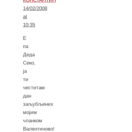
КОНСТАНТИН
14/02/2008
at
10:35
Е
па
Деда
Секо,
ја
ти
честитам
дан
заљубљених
мојим
чланком
Валентиново!