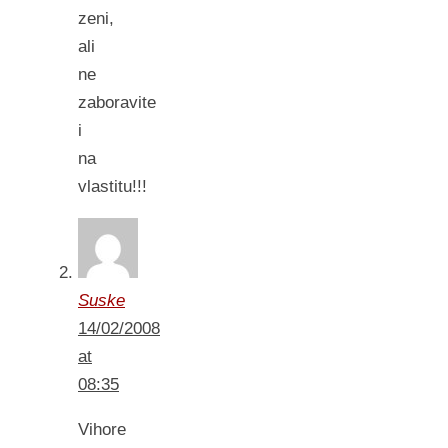
zeni,
ali
ne
zaboravite
i
na
vlastitu!!!
Suske
14/02/2008
at
08:35
Vihore