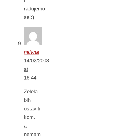
i
radujemo
se!:)
naivna
14/02/2008
at
16:44
Zelela
bih
ostaviti
kom.
a
nemam