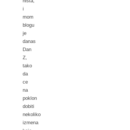
nista,
i
mom
blogu
je
danas
Dan
Z,
tako
da
ce
na
poklon
dobiti
nekoliko
izmena