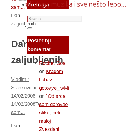
Pretraga
sam...
Dan
Search
zaljubljenih
for:
Search
Poslednji
Dan
komentari
zaljubljenih
Rocket Goal
on
Kradem
Vladimir
ljubav
Stankovic
gotovye_iwMi
14/02/2008
on
“Od srca
14/02/2008
Tu
sam darovao
sam...
sliku, nek’
maloj
Dan
Zvezdani