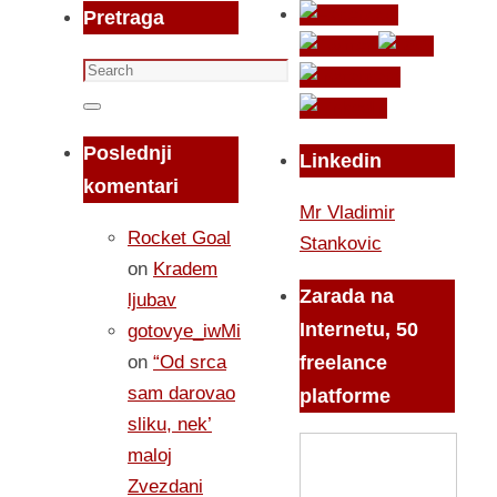
Pretraga
Search
for:
Search
Poslednji
Linkedin
komentari
Mr Vladimir
Rocket Goal
Stankovic
on
Kradem
Zarada na
ljubav
Internetu, 50
gotovye_iwMi
on
“Od srca
freelance
sam darovao
platforme
sliku, nek’
maloj
Zvezdani