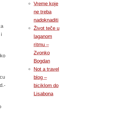
Vreme koje
ne treba
nadoknaditi
za
Život teče u
i
laganom
ritmu –
Zvonko
eko
Bogdan
Not a travel
ecu
blog –
d.-
biciklom do
Lisabona
o