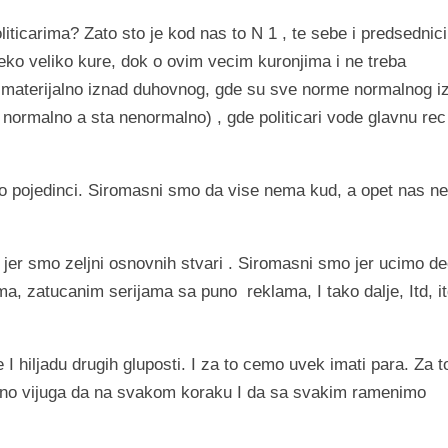
liticarima? Zato sto je kod nas to N 1 , te sebe i predsednici
eko veliko kure, dok o ovim vecim kuronjima i ne treba
 je materijalno iznad duhovnog, gde su sve norme normalnog i
normalno a sta nenormalno) , gde politicari vode glavnu rec 
o pojedinci. Siromasni smo da vise nema kud, a opet nas n
 jer smo zeljni osnovnih stvari . Siromasni smo jer ucimo d
ma, zatucanim serijama sa puno
reklama, I tako dalje, Itd, it
 hiljadu drugih gluposti. I za to cemo uvek imati para. Za t
no vijuga da na svakom koraku I da sa svakim ramenimo