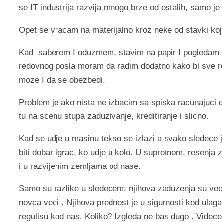
se IT industrija razvija mnogo brze od ostalih, samo je
Opet se vracam na materijalno kroz neke od stavki ko
Kad
saberem I oduzmem, stavim na papir I pogledam is
redovnog posla moram da radim dodatno kako bi sve r
moze I da se obezbedi.
Problem je ako nista ne izbacim sa spiska racunajuci 
tu na scenu stupa zaduzivanje, kreditiranje i slicno.
Kad se udje u masinu tekso se izlazi a svako sledece 
biti dobar igrac, ko udje u kolo. U suprotnom, resenja z
i u razvijenim zemljama od nase.
Samo su razlike u sledecem: njihova zaduzenja su ve
novca veci . Njihova prednost je u sigurnosti kod ula
regulisu kod nas. Koliko? Izgleda ne bas dugo . Vide