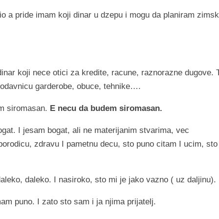
o a pride imam koji dinar u dzepu i mogu da planiram zimsk
dinar koji nece otici za kredite, racune, raznorazne dugove.
prodavnicu garderobe, obuce, tehnike….
sam siromasan.
E necu da budem siromasan.
gat. I jesam bogat, ali ne materijanim stvarima, vec
orodicu, zdravu I pametnu decu, sto puno citam I ucim, sto
leko, daleko. I nasiroko, sto mi je jako vazno ( uz daljinu).
am puno. I zato sto sam i ja njima prijatelj.