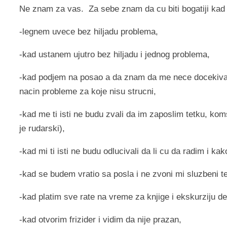
Ne znam za vas.
Za sebe znam da cu biti bogatiji kad 
-legnem uvece bez hiljadu problema,
-kad ustanem ujutro bez hiljadu i jednog problema,
-kad podjem na posao a da znam da me nece docekivati n
nacin probleme za koje nisu strucni,
-kad me ti isti ne budu zvali da im zaposlim tetku, kom
je rudarski),
-kad mi ti isti ne budu odlucivali da li cu da radim i ka
-kad se budem vratio sa posla i ne zvoni mi sluzbeni te
-kad platim sve rate na vreme za knjige i ekskurziju de
-kad otvorim frizider i vidim da nije prazan,