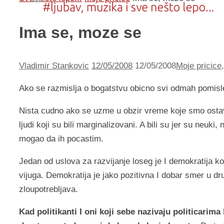
Ima se, moze se
Vladimir Stankovic
12/05/2008
12/05/2008
Moje pricice
Ako se razmislja o bogatstvu obicno svi odmah pomisle
Nista cudno ako se uzme u obzir vreme koje smo ostavil
ljudi koji su bili marginalizovani. A bili su jer su neuk
mogao da ih pocastim.
Jedan od uslova za razvijanje loseg je I demokratija k
vijuga. Demokratija je jako pozitivna I dobar smer u 
zloupotrebljava.
Kad politikanti I oni koji sebe nazivaju politicarim