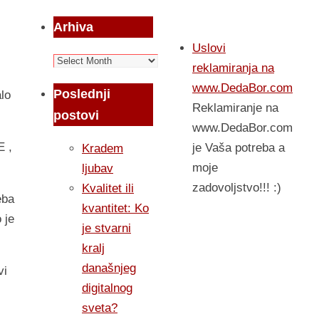
Arhiva
Uslovi
Arhiva
reklamiranja na
www.DedaBor.com
Poslednji
alo
Reklamiranje na
postovi
www.DedaBor.com
E ,
je Vaša potreba a
Kradem
moje
ljubav
zadovoljstvo!!! :)
Kvalitet ili
eba
kvantitet: Ko
 je
je stvarni
kralj
današnjeg
vi
digitalnog
sveta?