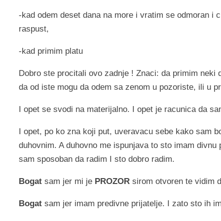
-kad odem deset dana na more i vratim se odmoran i ci
raspust,
-kad primim platu
Dobro ste procitali ovo zadnje ! Znaci: da primim neki 
da od iste mogu da odem sa zenom u pozoriste, ili u 
I opet se svodi na materijalno.
I opet je racunica da 
I opet, po ko zna koji put, uveravacu sebe kako sam bo
duhovnim. A duhovno me ispunjava to sto imam divnu p
sam sposoban da radim I sto dobro radim.
Bogat
sam jer mi je
PROZOR
sirom otvoren te vidim da
Bogat
sam jer imam predivne prijatelje. I zato sto ih im