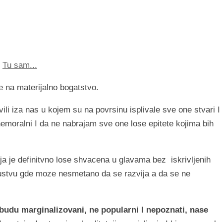
,
Tu sam...
 na materijalno bogatstvo.
i iza nas u kojem su na povrsinu isplivale sve one stvari I
i, nemoralni I da ne nabrajam sve one lose epitete kojima bih
oja je definitvno lose shvacena u glavama bez
iskrivljenih
drustvu gde moze nesmetano da se razvija a da se ne
a budu marginalizovani, ne popularni I nepoznati, nase