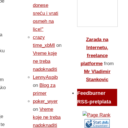
epe
donese
.
sreću i vrati
osmeh na
lice!”
Da
crazy
Zarada na
time_xbMl
on
Internetu,
sku
Vreme koje
freelance
ne treba
platforme
from
nadoknaditi
Mr Vladimir
LennyAspib
Stankovic
im
on
Blog za
Ako
Feedburner
primer
poker_wyer
RSS-pretplata
on
Vreme
je
koje ne treba
 te
nadoknaditi