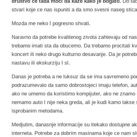
drustvo ce tada moci da kaze kako je bogato.
Do tad
stvari koje ce nas ispuniti a da smo svesni naseg stic
Mozda me neko I pogresno shvati.
Naravno da potrebe kvalitenog zivota zahtevaju od nas
trebamo imati sta da obucemo. Da trebamo procitati kva
koncert ili neko drugo kulturno desavanje. Da je potre
nastavu ili ekskurziju I sl.
Danas je potreba a ne luksuz da se ima savremeno pom
podrazumevalo da samo dobrostojeci imaju telefon, a
ako ne umemo da koristimo kompijuter, ako ne znamo 
nemamo auto I nije neka greda, ali je kudi kamo lakse
isprobanim metodama.
Medjutim, danasnje informacije su itekako dostupne ak
interneta. Potrebe za dobrim masinama koje ce nam slu