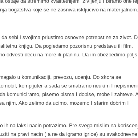
a ostaje da stremimo kvalitetnijem
zivljenju I biramo one l
anja bogatstva koje se ne zasniva iskljucivo na materijalnom
 da sebi i svojima priustimo osnovne potrepstine za zivot. 
litetnu knjigu. Da pogledamo pozorisnu predstavu ili film,
bno odvesti decu na more ili planinu. Da im obezbedimo polj
agalo u komunikaciji, prevozu, ucenju. Do skora se
utomobil, kompijuter a sada se smatramo neukim I nepismen
da komuniciramo, pisemo pisma I dopise, mobe I zahteve. 
 sa njim. Ako zelimo da ucimo, mozemo I starim dobrim I
o ih na laksi nacin potrazimo. Pre svega mislim na koriscen
ziti na pravi nacin ( a ne da igramo igrice) su svakodnevne