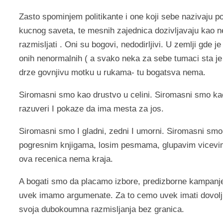
Zasto spominjem politikante i one koji sebe nazivaju po
kucnog saveta, te mesnih zajednica dozivljavaju kao n
razmisljati . Oni su bogovi, nedodirljivi. U zemlji gde
onih nenormalnih ( a svako neka za sebe tumaci sta je 
drze govnjivu motku u rukama- tu bogatsva nema.
Siromasni smo kao drustvo u celini. Siromasni smo ka
razuveri I pokaze da ima mesta za jos.
Siromasni smo I gladni, zedni I umorni. Siromasni smo
pogresnim knjigama, losim pesmama, glupavim vicevi
ova recenica nema kraja.
A bogati smo da placamo izbore, predizborne kampanje I
uvek imamo argumenate. Za to cemo uvek imati dovolj
svoja dubokoumna razmisljanja bez granica.