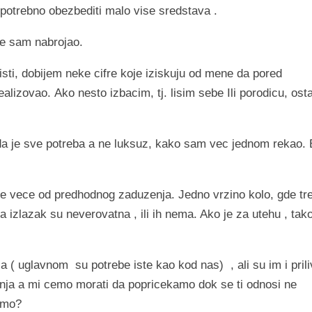
 potrebno obezbediti malo vise sredstava .
je sam nabrojao.
ti, dobijem neke cifre koje iziskuju od mene da pored
ealizovao.
Ako nesto izbacim, tj. lisim sebe Ili porodicu, ost
da je sve potreba a ne luksuz, kako sam vec jednom rekao. 
je vece od predhodnog zaduzenja. Jedno vrzino kolo, gde tr
a izlazak su neverovatna , ili ih nema. Ako je za utehu , tako
ca ( uglavnom
su potrebe iste kao kod nas)
, ali su im i prili
ganja a mi cemo morati da popricekamo dok se ti odnosi ne
cemo?