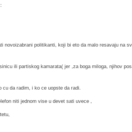
:
ovoizabrani politikanti, koji bi eto da malo resavaju na sv
sinicu ili partiskog kamarata( jer ,za boga miloga, njihov po
ko cu da radim, i ko ce uopste da radi.
lefon niti jednom vise u devet sati uvece ,
tetu,