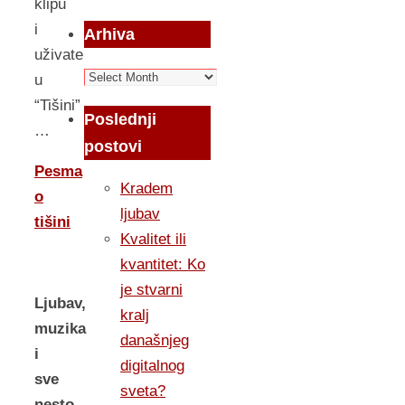
klipu
i
Arhiva
uživate
Arhiva
u
“Tišini”
Poslednji
…
postovi
Pesma
Kradem
o
ljubav
tišini
Kvalitet ili
kvantitet: Ko
je stvarni
Ljubav,
kralj
muzika
današnjeg
i
digitalnog
sve
sveta?
nesto