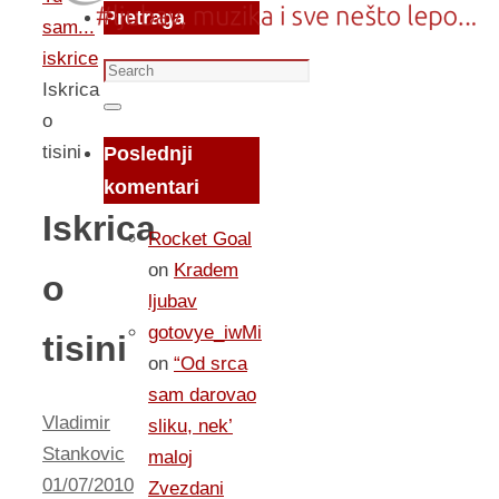
Pretraga
sam...
iskrice
Search
Iskrica
for:
Search
o
tisini
Poslednji
komentari
Iskrica
Rocket Goal
on
Kradem
o
ljubav
gotovye_iwMi
tisini
on
“Od srca
sam darovao
Vladimir
sliku, nek’
Stankovic
maloj
01/07/2010
Zvezdani