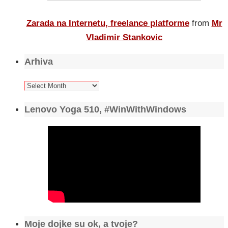
Zarada na Internetu, freelance platforme
from
Mr
Vladimir Stankovic
Arhiva
Arhiva
Lenovo Yoga 510, #WinWithWindows
Moje dojke su ok, a tvoje?