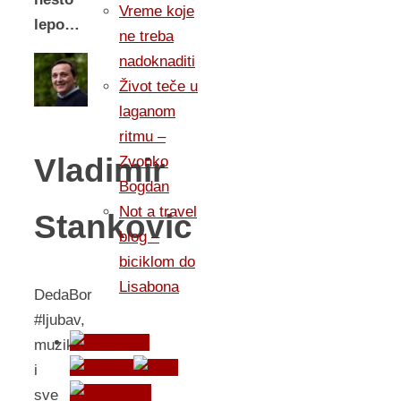
Vreme koje
lepo…
ne treba
nadoknaditi
Život teče u
laganom
ritmu –
Vladimir
Zvonko
Bogdan
Not a travel
Stankovic
blog –
biciklom do
Lisabona
DedaBor
#ljubav,
muzika
i
sve