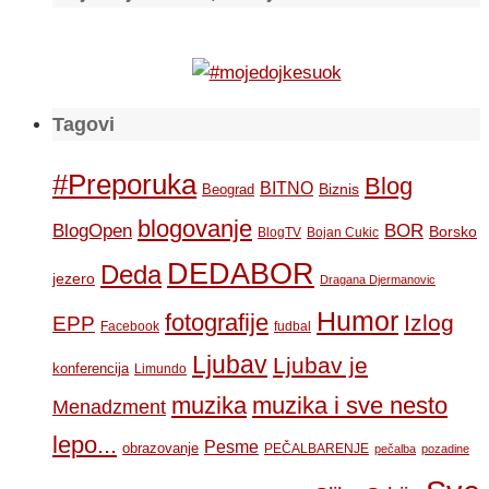
Tagovi
#Preporuka
Blog
BITNO
Biznis
Beograd
blogovanje
BOR
BlogOpen
Borsko
BlogTV
Bojan Cukic
DEDABOR
Deda
jezero
Dragana Djermanovic
Humor
fotografije
Izlog
EPP
Facebook
fudbal
Ljubav
Ljubav je
konferencija
Limundo
muzika
muzika i sve nesto
Menadzment
lepo...
Pesme
obrazovanje
PEČALBARENJE
pečalba
pozadine