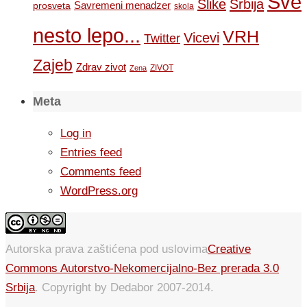
Sve
Slike
Srbija
Savremeni menadzer
prosveta
skola
nesto lepo...
VRH
Vicevi
Twitter
Zajeb
Zdrav zivot
ZIVOT
Zena
Meta
Log in
Entries feed
Comments feed
WordPress.org
Autorska prava zaštićena pod uslovima
Creative
Commons Autorstvo-Nekomercijalno-Bez prerada 3.0
Srbija
. Copyright by Dedabor 2007-2014.