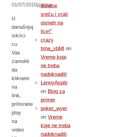
01/07/2010
iskrice
donese
sreću i vrati
U
osmeh na
današnjoj
lice!”
iskrici
crazy
cu
time_xbMl
on
Vas
Vreme koje
zamoliti
ne treba
da
nadoknaditi
kliknete
LennyAspib
na
on
Blog za
link,
primer
pritisnete
poker_wyer
play
on
Vreme
na
koje ne treba
video
nadoknaditi