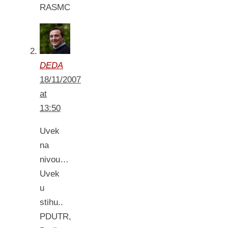
RASMC
DEDA
18/11/2007
at
13:50
Uvek
na
nivou…
Uvek
u
stihu..
PDUTR,