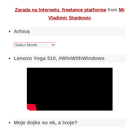
Zarada na Internetu, freelance platforme
from
Mr
Vladimir Stankovic
Arhiva
Arhiva
Lenovo Yoga 510, #WinWithWindows
Moje dojke su ok, a tvoje?