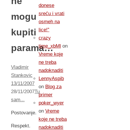
ne
donese
sreću i vrati
mogu
osmeh na
kupiti
lice!”
crazy
parama…
time_xbMl
on
Vreme koje
ne treba
Vladimir
nadoknaditi
Stankovic
LennyAspib
13/11/2007
on
Blog za
28/11/2007
Tu
primer
sam...
poker_wyer
on
Vreme
Postovanje.
koje ne treba
Respekt.
nadoknaditi