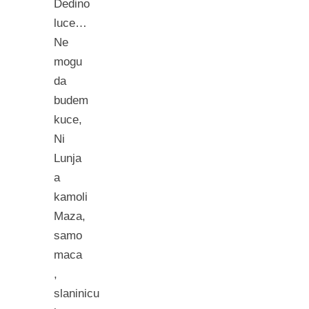
Dedino
luce…
Ne
mogu
da
budem
kuce,
Ni
Lunja
a
kamoli
Maza,
samo
maca
,
slaninicu