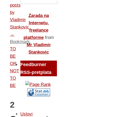
posts
by
Zarada na
Vladimir
Internetu,
Stankovic
freelance
→
platforme
from
Bookmark
.
Mr Vladimir
TO
Stankovic
BE
OR
Feedburner
NOT
RSS-pretplata
TO
BE
2
Uslovi