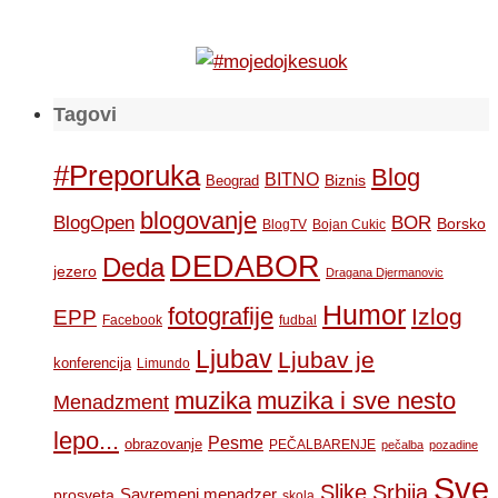
Tagovi
#Preporuka
Blog
BITNO
Biznis
Beograd
blogovanje
BOR
BlogOpen
Borsko
BlogTV
Bojan Cukic
DEDABOR
Deda
jezero
Dragana Djermanovic
Humor
fotografije
Izlog
EPP
Facebook
fudbal
Ljubav
Ljubav je
konferencija
Limundo
muzika
muzika i sve nesto
Menadzment
lepo...
Pesme
obrazovanje
PEČALBARENJE
pečalba
pozadine
Sve
Slike
Srbija
Savremeni menadzer
prosveta
skola