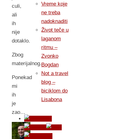
Vreme koje
culi,
ne treba
ali
nadoknaditi
ih
Život teče u
nije
laganom
dotaklo.
ritmu –
Zbog
Zvonko
materijalnog.
Bogdan
Not a travel
Ponekad
blog –
mi
biciklom do
ih
Lisabona
je
zao…