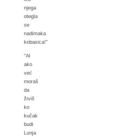
njega
otegla
se
nadimaka
kobasica!”
“Al
ako
već
moraš
da
živiš
ko
kučak
budi
Lunja