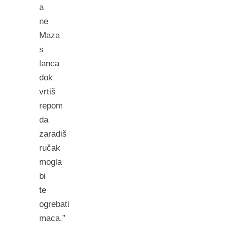
a
ne
Maza
s
lanca
dok
vrtiš
repom
da
zaradiš
ručak
mogla
bi
te
ogrebati
maca.”