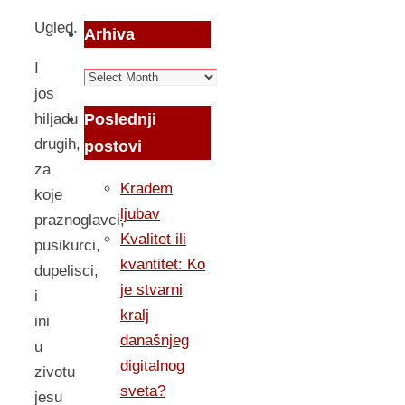
Ugled.
Arhiva
I
Arhiva
jos
Poslednji
hiljadu
drugih,
postovi
za
Kradem
koje
ljubav
praznoglavci,
Kvalitet ili
pusikurci,
kvantitet: Ko
dupelisci,
je stvarni
i
kralj
ini
današnjeg
u
digitalnog
zivotu
sveta?
jesu