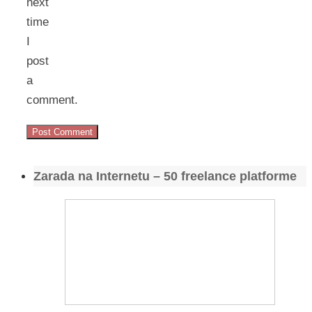
next
time
I
post
a
comment.
Zarada na Internetu – 50 freelance platforme