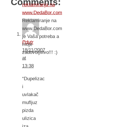
Comments:
reklamiranja na
www.DedaBor.com
Reklamiranje na
www.DedaBor.com
je Vaša potreba a
Pdutr
moje
18/11/2007
zadovoljstvo!!! :)
at
13:38
“Dupelizac
i
uvlakač
mufljuz
pizda
ulizica
iza