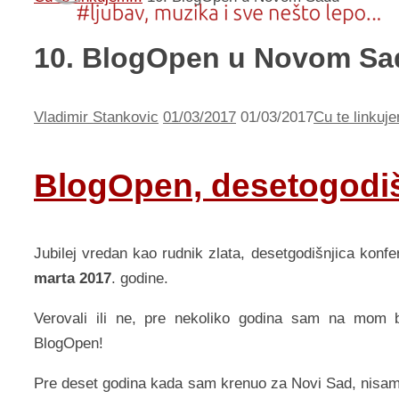
10. BlogOpen u Novom Sa
Vladimir Stankovic
01/03/2017
01/03/2017
Cu te linkuje
BlogOpen, desetogodiš
Jubilej vredan kao rudnik zlata, desetgodišnjica kon
marta 2017
. godine.
Verovali ili ne, pre nekoliko godina sam na mom b
BlogOpen!
Pre deset godina kada sam krenuo za Novi Sad, nisa