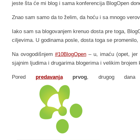
jeste šta će mi blog i sama konferencija BlogOpen done
Znao sam samo da to želim, da hoću i sa mnogo verov
Iako sam sa blogovanjem krenuo dosta pre toga, BlogOp
ciljevima. U godinama posle, dosta toga se promenilo
Na ovogodišnjem
#10BlogOpen
– u, imaću (opet, jer
sjajnim ljudima i drugarima blogerima i velikim brojem
Pored
predavanja
prvog
, drugog dana 