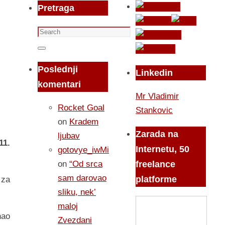
Pretraga
Search
for:
Search
Poslednji
Linkedin
komentari
Mr Vladimir
Rocket Goal
Stankovic
on
Kradem
Zarada na
ljubav
11.
Internetu, 50
gotovye_iwMi
on
“Od srca
freelance
sam darovao
platforme
 za
sliku, nek’
maloj
nao
Zvezdani