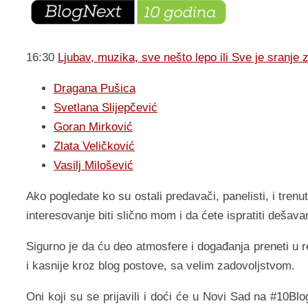
16:30
Ljubav, muzika, sve nešto lepo ili Sve je sranje
Dragana Pušica
Svetlana Slijepčević
Goran Mirković
Zlata Veličković
Vasilj Milošević
Ako pogledate ko su ostali predavači, panelisti, i tren
interesovanje biti slično mom i da ćete ispratiti dešava
Sigurno je da ću deo atmosfere i događanja preneti u
i kasnije kroz blog postove, sa velim zadovoljstvom.
Oni koji su se prijavili i doći će u Novi Sad na #10Bl