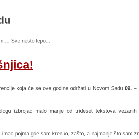
du
m...
,
Sve nesto lepo...
njica!
ferencije koja će se ove godine održati u Novom Sadu
09. – 
logu izbrojao malo manje od trideset tekstova vezanih
m imao pojma gde sam krenuo, zašto, a najmanje što sam z