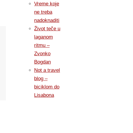
Vreme koje
ne treba
nadoknaditi
Život teče u
laganom
ritmu –
Zvonko
Bogdan
Not a travel
blog –
biciklom do
Lisabona