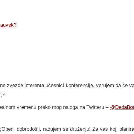
 zauvek?
utne zvezde interenta učesnici konferencije, verujem da će v
nja.
 realnom vremenu preko mog naloga na Twitteru –
@DedaBo
ogOpen, dobrodošli, radujem se druženju! Za vas koji planira