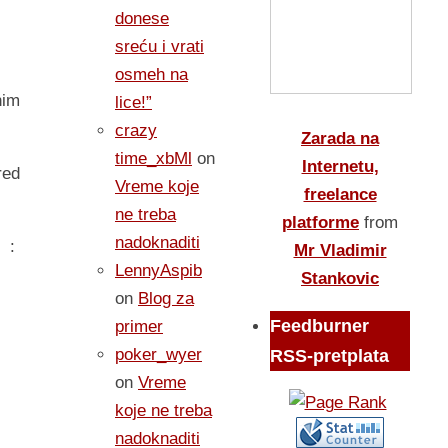
donese
sreću i vrati
osmeh na
nim
lice!”
crazy
Zarada na
time_xbMl
on
Internetu,
red
Vreme koje
freelance
ne treba
platforme
from
nadoknaditi
 :
Mr Vladimir
LennyAspib
Stankovic
on
Blog za
Feedburner
primer
poker_wyer
RSS-pretplata
on
Vreme
koje ne treba
nadoknaditi