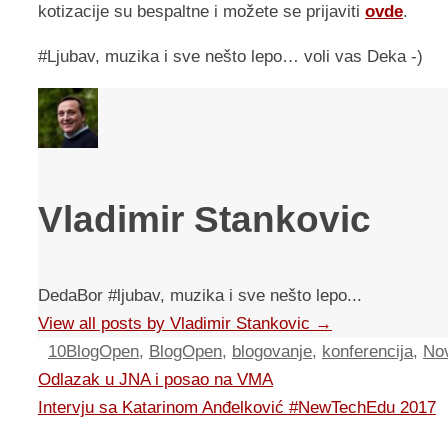
kotizacije su bespaltne i možete se prijaviti
ovde
.
#Ljubav, muzika i sve nešto lepo… voli vas Deka -)
Vladimir Stankovic
DedaBor #ljubav, muzika i sve nešto lepo...
View all posts by Vladimir Stankovic
→
10BlogOpen
,
BlogOpen
,
blogovanje
,
konferencija
,
No
Odlazak u JNA i posao na VMA
Intervju sa Katarinom Anđelković #NewTechEdu 2017