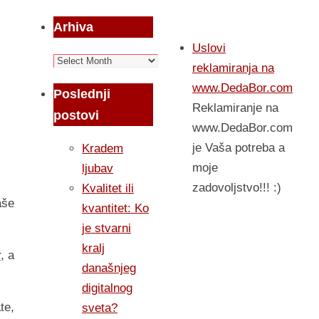
Arhiva
Uslovi
Arhiva
reklamiranja na
www.DedaBor.com
Poslednji
Reklamiranje na
postovi
www.DedaBor.com
je Vaša potreba a
Kradem
moje
ljubav
zadovoljstvo!!! :)
Kvalitet ili
aše
kvantitet: Ko
je stvarni
kralj
r
, a
današnjeg
digitalnog
te,
sveta?