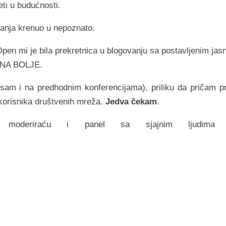
ti u budućnosti.
anja krenuo u nepoznato.
en mi je bila prekretnica u blogovanju sa postavljenim jas
, NA BOLJE.
 sam i na predhodnim konferencijama), priliku da pričam p
 korisnika društvenih mreža.
Jedva čekam
.
moderiraću i panel sa sjajnim ljudima