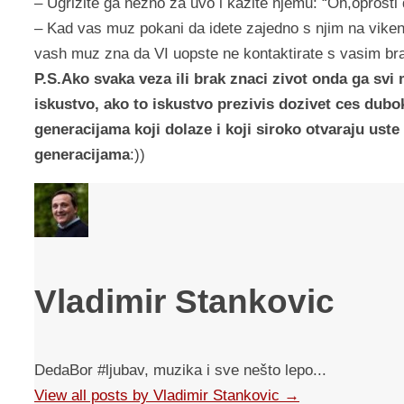
– Ugrizite ga nezno za uvo i kazite njemu: “Oh,oprosti 
– Kad vas muz pokani da idete zajedno s njim na viken
vash muz zna da VI uopste ne kontaktirate s vasim br
P.S.Ako svaka veza ili brak znaci zivot onda ga svi m
iskustvo, ako to iskustvo prezivis dozivet ces dub
generacijama koji dolaze i koji siroko otvaraju ust
generacijama
:))
Vladimir Stankovic
DedaBor #ljubav, muzika i sve nešto lepo...
View all posts by Vladimir Stankovic
→