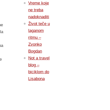
Vreme koje
ne treba
nadoknaditi
Život teče u
ne
laganom
la
ritmu –
Zvonko
pa
Bogdan
Not a travel
e
blog –
biciklom do
Lisabona