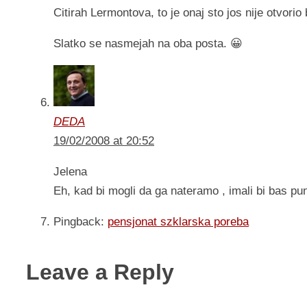
Citirah Lermontova, to je onaj sto jos nije otvorio 
Slatko se nasmejah na oba posta. 😀
DEDA
19/02/2008 at 20:52
Jelena
Eh, kad bi mogli da ga nateramo , imali bi bas pun
Pingback:
pensjonat szklarska poreba
Leave a Reply