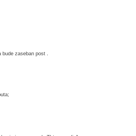
 bude zaseban post .
puta;