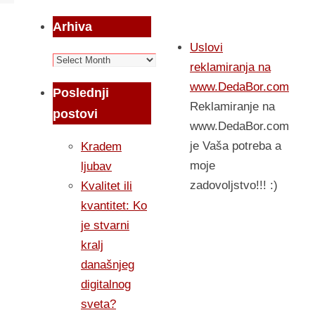
Arhiva
Uslovi
Arhiva
reklamiranja na
www.DedaBor.com
Poslednji
Reklamiranje na
postovi
www.DedaBor.com
je Vaša potreba a
Kradem
moje
ljubav
zadovoljstvo!!! :)
Kvalitet ili
kvantitet: Ko
je stvarni
kralj
današnjeg
digitalnog
sveta?