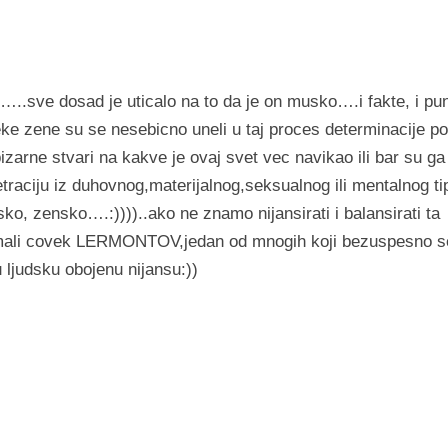
.sve dosad je uticalo na to da je on musko….i fakte, i pu
 neke zene su se nesebicno uneli u taj proces determinacije po
izarne stvari na kakve je ovaj svet vec navikao ili bar su ga
etraciju iz duhovnog,materijalnog,seksualnog ili mentalnog ti
ko, zensko….:))))..ako ne znamo nijansirati i balansirati ta
je mali covek LERMONTOV,jedan od mnogih koji bezuspesno s
 ljudsku obojenu nijansu:))