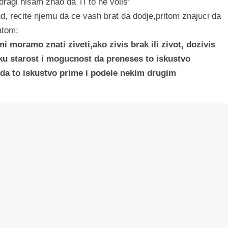
dragi nisam znao da TI to ne volis”
d, recite njemu da ce vash brat da dodje,pritom znajuci da
atom;
i moramo znati ziveti,ako zivis brak ili zivot, dozivis
oku starost i mogucnost da preneses to iskustvo
e da to iskustvo prime i podele nekim drugim