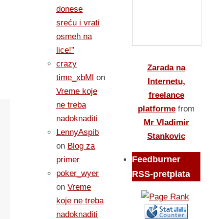
donese
sreću i vrati
osmeh na
lice!”
crazy
Zarada na
time_xbMl
on
Internetu,
Vreme koje
freelance
ne treba
platforme
from
nadoknaditi
Mr Vladimir
LennyAspib
Stankovic
on
Blog za
Feedburner
primer
poker_wyer
RSS-pretplata
on
Vreme
koje ne treba
nadoknaditi