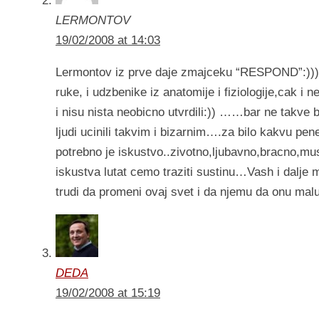
LERMONTOV
19/02/2008 at 14:03
Lermontov iz prve daje zmajceku “RESPOND”:)))….
ruke, i udzbenike iz anatomije i fiziologije,cak i
i nisu nista neobicno utvrdili:)) ……bar ne takve b
ljudi ucinili takvim i bizarnim….za bilo kakvu pen
potrebno je iskustvo..zivotno,ljubavno,bracno,mus
iskustva lutat cemo traziti sustinu…Vash i dal
trudi da promeni ovaj svet i da njemu da onu malu
DEDA
19/02/2008 at 15:19