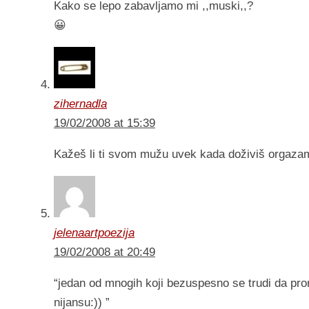
Kako se lepo zabavljamo mi ,,muski,,?
😀
zihernadla
19/02/2008 at 15:39
Kažeš li ti svom mužu uvek kada doživiš orgaza
jelenaartpoezija
19/02/2008 at 20:49
“jedan od mnogih koji bezuspesno se trudi da pro
nijansu:)) ”