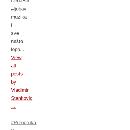
DedaBor
#ljubav,
muzika
i
sve
nešto
lepo...
View
all
posts
by
Vladimir
Stankovic
→
#Preporuka
,