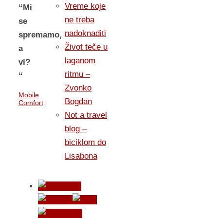
Vreme koje
“Mi
ne treba
se
nadoknaditi
spremamo,
Život teče u
a
laganom
vi?
ritmu –
“
Zvonko
Mobile
Bogdan
Comfort
Not a travel
blog –
biciklom do
Lisabona