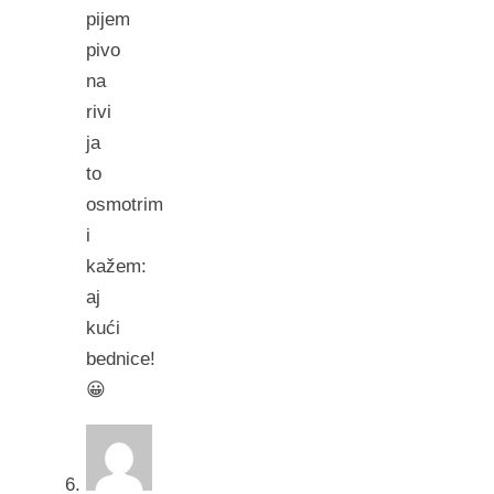
pijem
pivo
na
rivi
ja
to
osmotrim
i
kažem:
aj
kući
bednice!
😀