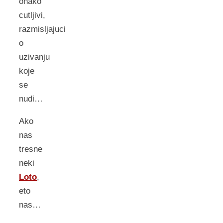
onako
cutljivi,
razmisljajuci
o
uzivanju
koje
se
nudi…
Ako
nas
tresne
neki
Loto
,
eto
nas…