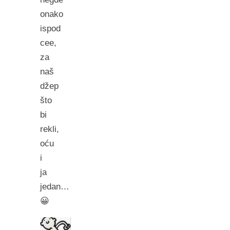
onako
ispod
cee,
za
naš
džep
što
bi
rekli,
oću
i
ja
jedan…
😀