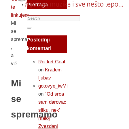
Pretraga
te
linkujem...
Search
Mi
for:
Search
se
spremamo
Poslednji
,
komentari
a
Rocket Goal
vi?
on
Kradem
ljubav
Mi
gotovye_iwMi
on
“Od srca
se
sam darovao
sliku, nek’
spremamo
maloj
Zvezdani