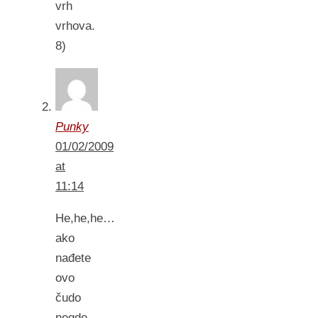
vrh
vrhova.
8)
Punky
01/02/2009
at
11:14
He,he,he…
ako
nađete
ovo
čudo
negde