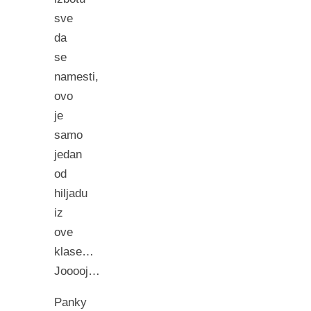
sve
da
se
namesti,
ovo
je
samo
jedan
od
hiljadu
iz
ove
klase…
Jooooj…
Panky