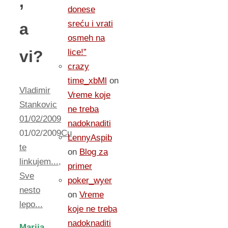
,
donese
sreću i vrati
a
osmeh na
vi?
lice!”
crazy
time_xbMl
on
Vladimir
Vreme koje
Stankovic
ne treba
01/02/2009
nadoknaditi
01/02/2009
Cu
LennyAspib
te
on
Blog za
linkujem...
,
primer
Sve
poker_wyer
nesto
on
Vreme
lepo...
koje ne treba
nadoknaditi
Marija