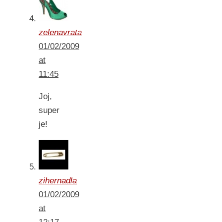
zelenavrata
01/02/2009
at
11:45
Joj,
super
je!
zihernadla
01/02/2009
at