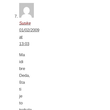
Suske
01/02/2009
at
13:03
Ma
idi
bre
Deda,
šta
ti
je
to
trebalo