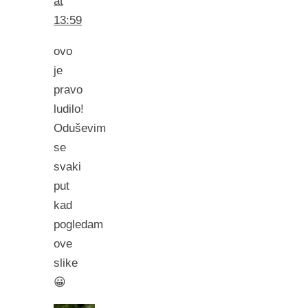
at
13:59
ovo
je
pravo
ludilo!
Oduševim
se
svaki
put
kad
pogledam
ove
slike
😀