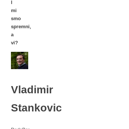
I
mi
smo
spremni,
a
vi?
Vladimir
Stankovic