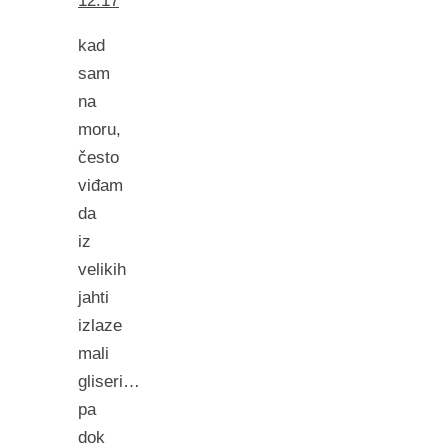
12:17
kad
sam
na
moru,
često
viđam
da
iz
velikih
jahti
izlaze
mali
gliseri…
pa
dok