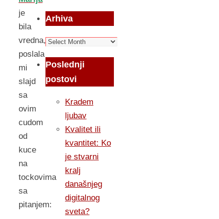
je
Arhiva
bila
vredna,
Arhiva
poslala
Poslednji
mi
postovi
slajd
sa
Kradem
ovim
ljubav
cudom
Kvalitet ili
od
kvantitet: Ko
kuce
je stvarni
na
kralj
tockovima
današnjeg
sa
digitalnog
pitanjem:
sveta?