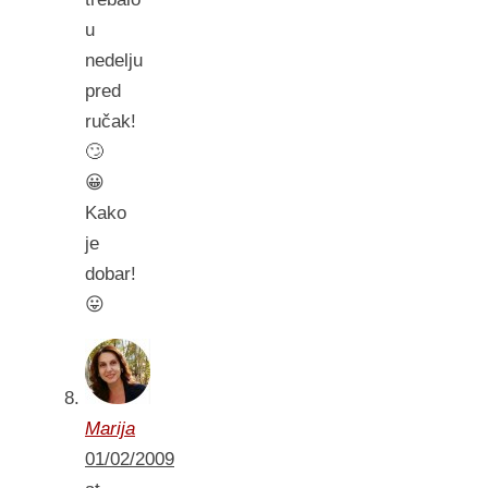
u
nedelju
pred
ručak!
🙄
😀
Kako
je
dobar!
😛
Marija
01/02/2009