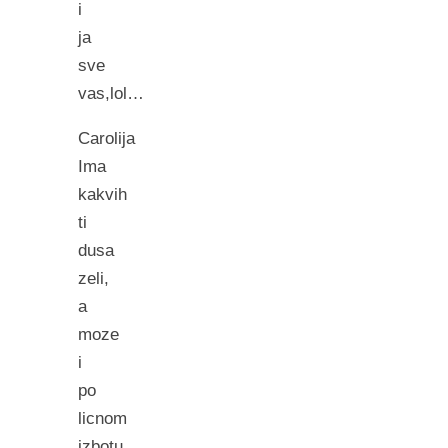
i
ja
sve
vas,lol…
Carolija
Ima
kakvih
ti
dusa
zeli,
a
moze
i
po
licnom
izbotu