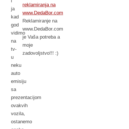
i
reklamiranja na
ja
www.DedaBor.com
kad
Reklamiranje na
god
www.DedaBor.com
vidimo
je Vaša potreba a
na
moje
tv-
zadovoljstvo!!! :)
u
neku
auto
emisiju
sa
prezentacijom
ovakvih
vozila,
ostanemo