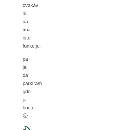
ovakav
al’
da
ima
istu
funkciju.
pa
ja
da
parkiram
gde
ja
hocu…
🙁