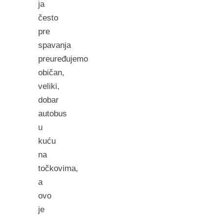
ja
često
pre
spavanja
preuređujemo
običan,
veliki,
dobar
autobus
u
kuću
na
točkovima,
a
ovo
je