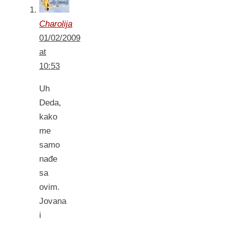
Charolija
01/02/2009
at
10:53
Uh
Deda,
kako
me
samo
nađe
sa
ovim.
Jovana
i