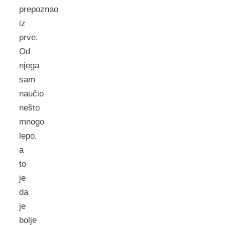
prepoznao
iz
prve.
Od
njega
sam
naučio
nešto
mnogo
lepo,
a
to
je
da
je
bolje