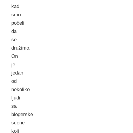
kad
smo
počeli
da
se
družimo.
On
je
jedan
od
nekoliko
ljudi
sa
blogerske
scene
koji