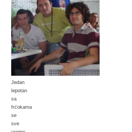
Jedan
lepotan
sa
frćokama
se
sve
vreme