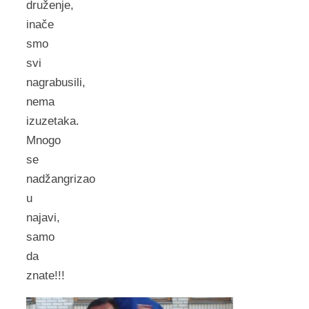
druženje,
inače
smo
svi
nagrabusili,
nema
izuzetaka.
Mnogo
se
nadžangrizao
u
najavi,
samo
da
znate!!!