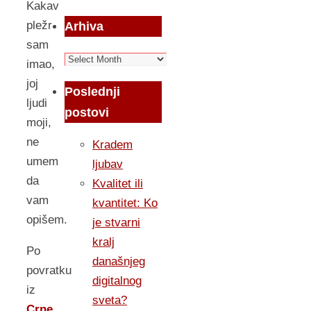
Kakav
pležr
Arhiva
sam
Arhiva
imao,
joj
Poslednji
ljudi
postovi
moji,
ne
Kradem
umem
ljubav
da
Kvalitet ili
vam
kvantitet: Ko
opišem.
je stvarni
kralj
Po
današnjeg
povratku
digitalnog
iz
sveta?
Crne