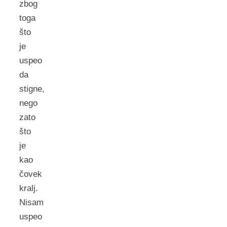
zbog
toga
što
je
uspeo
da
stigne,
nego
zato
što
je
kao
čovek
kralj.
Nisam
uspeo