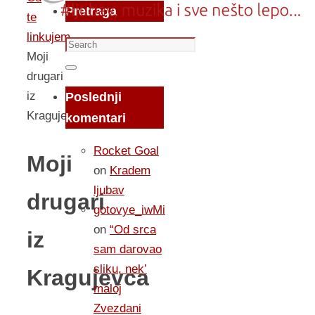
Pretraga
te
linkujem...
Search
Moji
for:
Search
drugari
iz
Poslednji
Kragujevca
komentari
Rocket Goal
Moji
on
Kradem
ljubav
drugari
gotovye_iwMi
on
“Od srca
iz
sam darovao
sliku, nek’
Kragujevca
maloj
Zvezdani