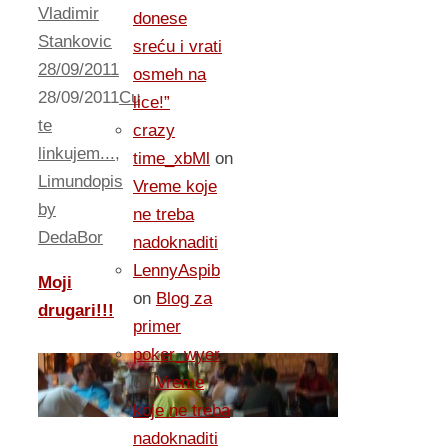
Vladimir
donese
Stankovic
sreću i vrati
28/09/2011
osmeh na
28/09/2011
Cu
lice!”
te
crazy
linkujem...
,
time_xbMl
on
Limundopis
Vreme koje
by
ne treba
DedaBor
nadoknaditi
LennyAspib
Moji
on
Blog za
drugari!!!
primer
poker_wyer
on
Vreme
koje ne treba
nadoknaditi