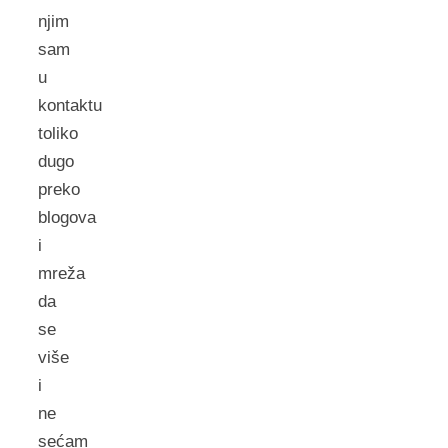
njim
sam
u
kontaktu
toliko
dugo
preko
blogova
i
mreža
da
se
više
i
ne
sećam