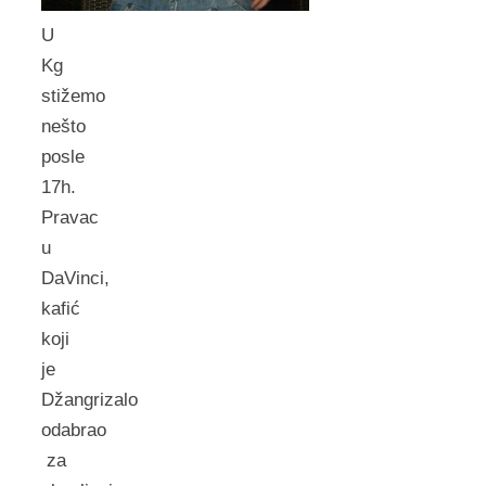
U
Kg
stižemo
nešto
posle
17h.
Pravac
u
DaVinci,
kafić
koji
je
Džangrizalo
odabrao
za