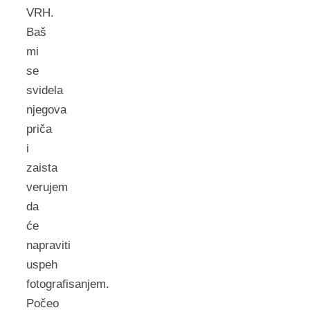
VRH.
Baš
mi
se
svidela
njegova
priča
i
zaista
verujem
da
će
napraviti
uspeh
fotografisanjem.
Počeo