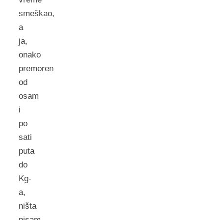
smeškao,
a
ja,
onako
premoren
od
osam
i
po
sati
puta
do
Kg-
a,
ništa
nisam