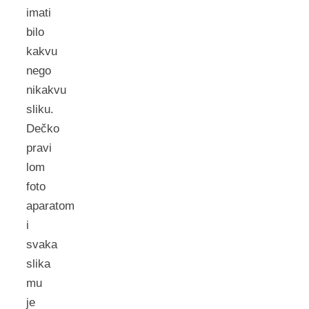
imati
bilo
kakvu
nego
nikakvu
sliku.
Dečko
pravi
lom
foto
aparatom
i
svaka
slika
mu
je