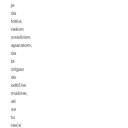
je
da
fotka
nekim
smešnim
aparatom,
da
bi
stigao
do
odlične
mašine,
ali
se
tu
neće