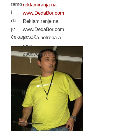
tamo
reklamiranja na
i
www.DedaBor.com
da
Reklamiranje na
je
www.DedaBor.com
čekamo…
je Vaša potreba a
moje
zadovoljstvo!!! :)