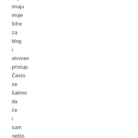
imaju
moje
šifre
za
blog
i
otvoren
pristup.
Često
se
šalimo
da
će
i
sam
nešto