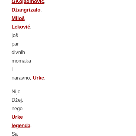
GKojadinović
,
Džangrizalo
,
Miloš
Leković
,
još
par
divnih
momaka
i
naravno,
Urke
.
Nije
Džej,
nego
Urke
legenda
.
Sa