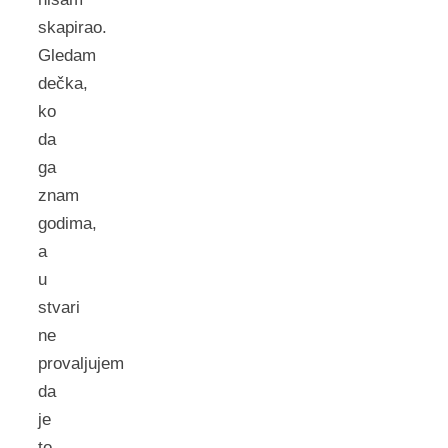
skapirao.
Gledam
dečka,
ko
da
ga
znam
godima,
a
u
stvari
ne
provaljujem
da
je
to