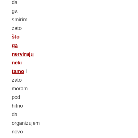
da
ga
smirim
zato
što
ga
nerviraju
neki
tamo
i
zato
moram
pod
hitno
da
organizujem
novo