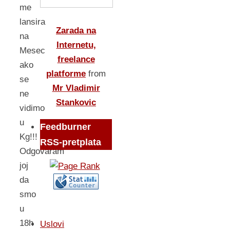
me
lansira
Zarada na
na
Internetu,
Mesec
freelance
ako
platforme
from
se
Mr Vladimir
ne
Stankovic
vidimo
u
Feedburner
Kg!!!
RSS-pretplata
Odgovaram
joj
da
smo
u
18h
Uslovi