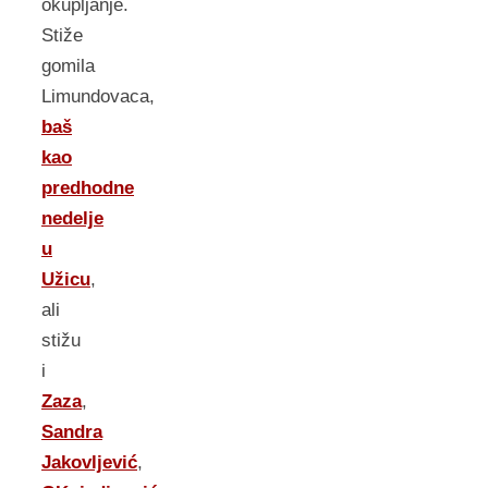
okupljanje.
Stiže
gomila
Limundovaca,
baš
kao
predhodne
nedelje
u
Užicu
,
ali
stižu
i
Zaza
,
Sandra
Jakovljević
,