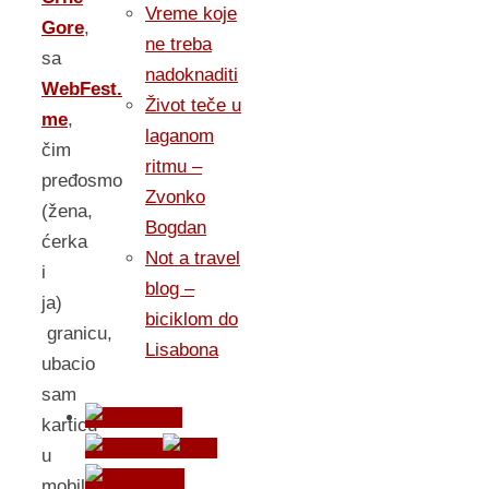
Vreme koje
Gore
,
ne treba
sa
nadoknaditi
WebFest.
Život teče u
me
,
laganom
čim
ritmu –
pređosmo
Zvonko
(žena,
Bogdan
ćerka
Not a travel
i
blog –
ja)
biciklom do
granicu,
Lisabona
ubacio
sam
karticu
u
mobilni.