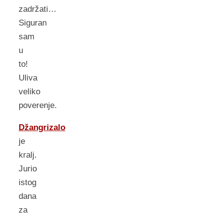
zadržati…
Siguran
sam
u
to!
Uliva
veliko
poverenje.
Džangrizalo
je
kralj.
Jurio
istog
dana
za