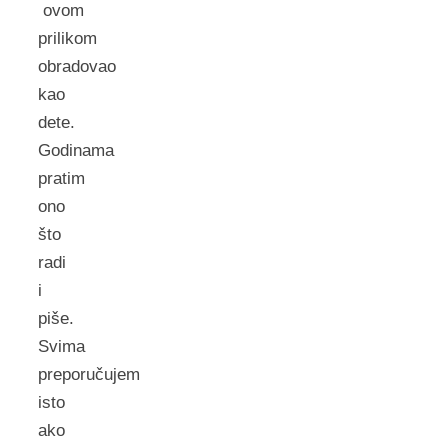
ovom
prilikom
obradovao
kao
dete.
Godinama
pratim
ono
što
radi
i
piše.
Svima
preporučujem
isto
ako