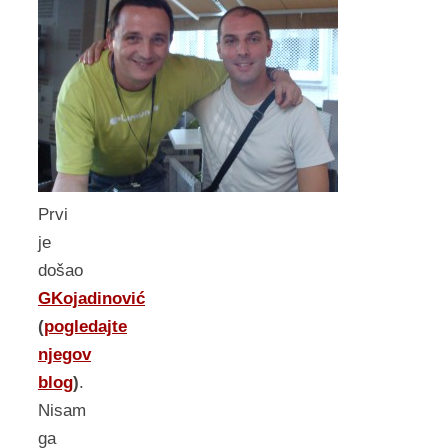
Prvi
je
došao
GKojadinović
(
pogledajte
njegov
blog
)
.
Nisam
ga