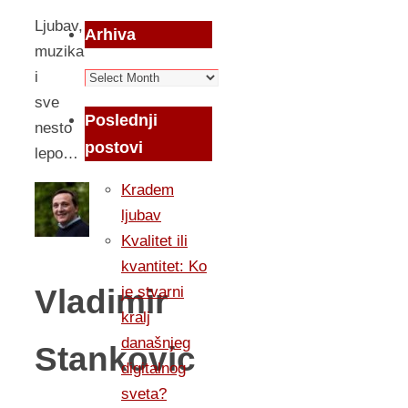
Ljubav,
Arhiva
muzika
Arhiva
i
sve
Poslednji
nesto
postovi
lepo…
Kradem
ljubav
Kvalitet ili
kvantitet: Ko
Vladimir
je stvarni
kralj
današnjeg
Stankovic
digitalnog
sveta?