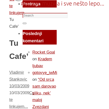
Pretraga
te
linkujem...
Search
Tu
for:
Search
Cafe’
Poslednji
komentari
Tu
Rocket Goal
Cafe’
on
Kradem
ljubav
Vladimir
gotovye_iwMi
Stankovic
on
“Od srca
10/03/2009
sam darovao
10/03/2009
Cu
sliku, nek’
te
maloj
linkujem...
Zvezdani