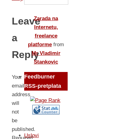
Zarada na
Leave
Internetu,
a
freelance
platforme
from
Reply
Mr Vladimir
Stankovic
Feedburner
Your
RSS-pretplata
email
address
will
not
be
published.
Uslovi
Required