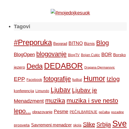
Tagovi
#Preporuka
Blog
BITNO
Biznis
Beograd
blogovanje
BOR
BlogOpen
Borsko
BlogTV
Bojan Cukic
DEDABOR
Deda
jezero
Dragana Djermanovic
Humor
fotografije
Izlog
EPP
Facebook
fudbal
Ljubav
Ljubav je
konferencija
Limundo
muzika
muzika i sve nesto
Menadzment
lepo...
Pesme
obrazovanje
PEČALBARENJE
pečalba
pozadine
Sve
Slike
Srbija
Savremeni menadzer
prosveta
skola