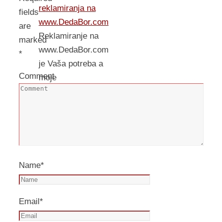
reklamiranja na
fields
www.DedaBor.com
are
Reklamiranje na
marked
www.DedaBor.com
*
je Vaša potreba a
Comment
moje
zadovoljstvo!!! :)
Name
*
Email
*