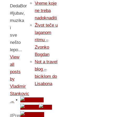
Vreme koje
DedaBor
ne treba
#ljubav,
nadoknaditi
muzika
Život teče u
i
laganom
sve
ritmu –
nešto
Zvonko
lepo...
Bogdan
View
Not a travel
all
blog –
posts
biciklom do
by
Lisabona
Vladimir
Stankovic
→
#Preporuka
,