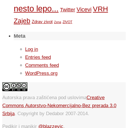
nesto lepo...
VRH
Vicevi
Twitter
Zajeb
Zdrav zivot
ZIVOT
Zena
Meta
Log in
Entries feed
Comments feed
WordPress.org
Autorska prava zaštićena pod uslovima
Creative
Commons Autorstvo-Nekomercijalno-Bez prerada 3.0
Srbija
. Copyright by Dedabor 2007-2014.
Pedikir i manikir
@blazzevic
.