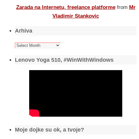
Zarada na Internetu, freelance platforme
from
Mr
Vladimir Stankovic
Arhiva
Arhiva
Lenovo Yoga 510, #WinWithWindows
Moje dojke su ok, a tvoje?