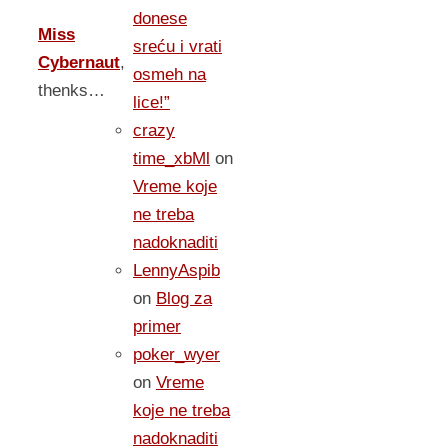
donese
Miss
sreću i vrati
Cybernaut
,
osmeh na
thenks…
lice!”
crazy
time_xbMl
on
Vreme koje
ne treba
nadoknaditi
LennyAspib
on
Blog za
primer
poker_wyer
on
Vreme
koje ne treba
nadoknaditi