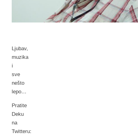
Ljubav,
muzika
i
sve
nešto
lepo…
Pratite
Deku
na
Twitteru: