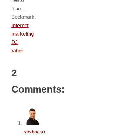
nesto
lepo...
.
Bookmark
.
Internet
marketing
DJ
Vihor
2
Comments:
miskolino