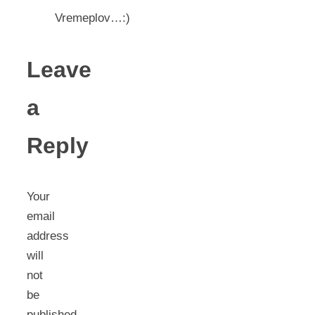
Vremeplov…:)
Leave
a
Reply
Your
email
address
will
not
be
published.