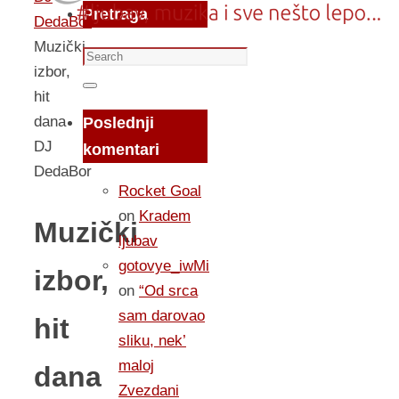
Pretraga
DedaBor
Muzički
Search
izbor,
for:
Search
hit
dana
Poslednji
DJ
komentari
DedaBor
Rocket Goal
on
Kradem
Muzički
ljubav
gotovye_iwMi
izbor,
on
“Od srca
sam darovao
hit
sliku, nek’
maloj
dana
Zvezdani