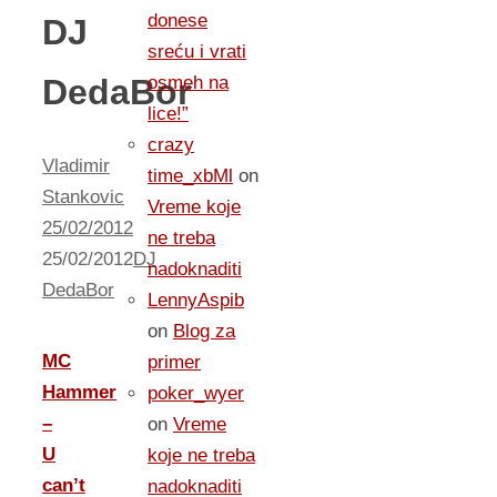
donese
DJ
sreću i vrati
DedaBor
osmeh na
lice!”
crazy
Vladimir
time_xbMl
on
Stankovic
Vreme koje
25/02/2012
ne treba
25/02/2012
DJ
nadoknaditi
DedaBor
LennyAspib
on
Blog za
MC
primer
Hammer
poker_wyer
–
on
Vreme
U
koje ne treba
can’t
nadoknaditi