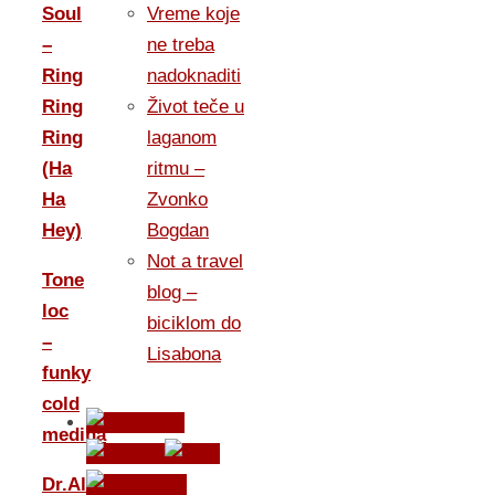
Soul
Vreme koje
–
ne treba
Ring
nadoknaditi
Ring
Život teče u
Ring
laganom
(Ha
ritmu –
Ha
Zvonko
Hey)
Bogdan
Not a travel
Tone
blog –
loc
biciklom do
–
Lisabona
funky
cold
medina
Dr.Alban