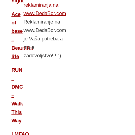
night
reklamiranja na
www.DedaBor.com
Ace
Reklamiranje na
of
www.DedaBor.com
base
je Vaša potreba a
–
moje
Beautiful
zadovoljstvo!!! :)
life
RUN
–
DMC
–
Walk
This
Way
LMFAO