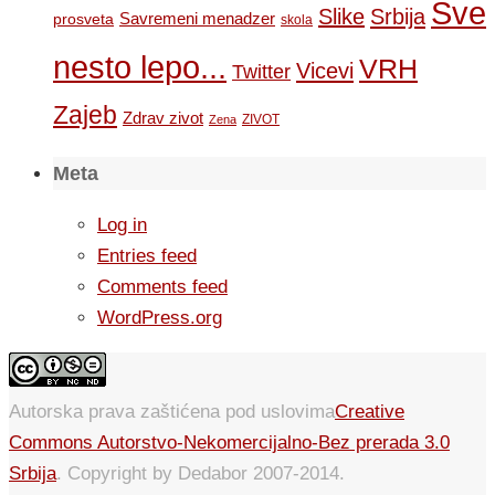
Sve
Slike
Srbija
Savremeni menadzer
prosveta
skola
nesto lepo...
VRH
Vicevi
Twitter
Zajeb
Zdrav zivot
ZIVOT
Zena
Meta
Log in
Entries feed
Comments feed
WordPress.org
Autorska prava zaštićena pod uslovima
Creative
Commons Autorstvo-Nekomercijalno-Bez prerada 3.0
Srbija
. Copyright by Dedabor 2007-2014.