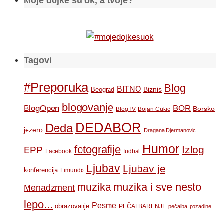
Moje dojke su ok, a tvoje?
Tagovi
#Preporuka
Blog
BITNO
Biznis
Beograd
blogovanje
BOR
BlogOpen
Borsko
BlogTV
Bojan Cukic
DEDABOR
Deda
jezero
Dragana Djermanovic
Humor
fotografije
Izlog
EPP
Facebook
fudbal
Ljubav
Ljubav je
konferencija
Limundo
muzika
muzika i sve nesto
Menadzment
lepo...
Pesme
obrazovanje
PEČALBARENJE
pečalba
pozadine