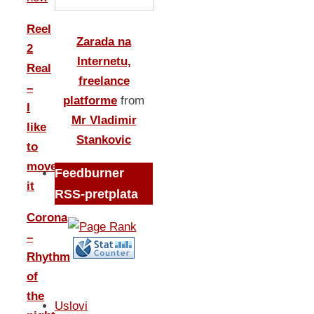
Reel
Zarada na
2
Internetu,
Real
freelance
–
platforme
from
I
Mr Vladimir
like
Stankovic
to
move
Feedburner
it
RSS-pretplata
Corona
–
Rhythm
of
the
Uslovi