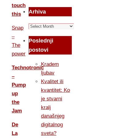
touch
Arhiva
this
Arhiva
Snap
–
Poslednji
The
postovi
power
Kradem
Technotronic
ljubav
–
Kvalitet ili
Pump
kvantitet: Ko
up
je stvarni
the
kralj
Jam
današnjeg
De
digitalnog
La
sveta?