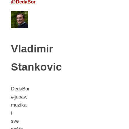
@DedaBor
Vladimir
Stankovic
DedaBor
#ljubav,
muzika
i
sve