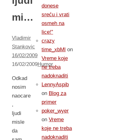
ljudi
donese
mi…
sreću i vrati
osmeh na
lice!”
Vladimir
crazy
Stankovic
time_xbMl
on
16/02/2009
Vreme koje
16/02/2009
Humor
ne treba
nadoknaditi
Odkad
LennyAspib
nosim
on
Blog za
naocare
primer
,
poker_wyer
ljudi
on
Vreme
misle
koje ne treba
da
nadoknaditi
sam