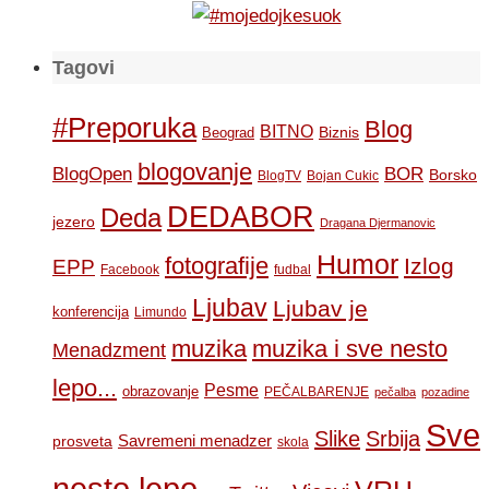
Tagovi
#Preporuka
Blog
BITNO
Biznis
Beograd
blogovanje
BOR
BlogOpen
Borsko
BlogTV
Bojan Cukic
DEDABOR
Deda
jezero
Dragana Djermanovic
Humor
fotografije
Izlog
EPP
Facebook
fudbal
Ljubav
Ljubav je
konferencija
Limundo
muzika
muzika i sve nesto
Menadzment
lepo...
Pesme
obrazovanje
PEČALBARENJE
pečalba
pozadine
Sve
Slike
Srbija
Savremeni menadzer
prosveta
skola
nesto lepo...