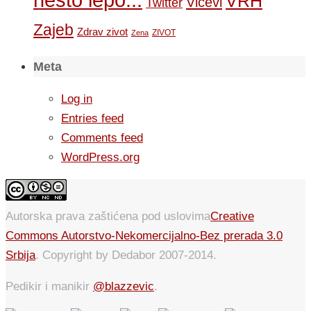
VRH
Vicevi
Twitter
Zajeb
Zdrav zivot
ZIVOT
Zena
Meta
Log in
Entries feed
Comments feed
WordPress.org
Autorska prava zaštićena pod uslovima
Creative
Commons Autorstvo-Nekomercijalno-Bez prerada 3.0
Srbija
. Copyright by Dedabor 2007-2014.
Pedikir i manikir
@blazzevic
.