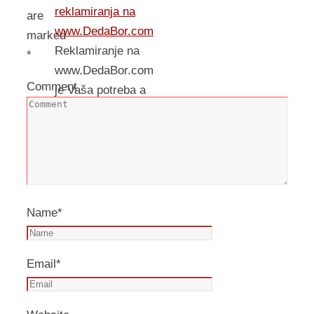
reklamiranja na
are
www.DedaBor.com
marked
Reklamiranje na
*
www.DedaBor.com
Comment
je Vaša potreba a
moje
zadovoljstvo!!! :)
Name
*
Email
*