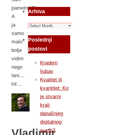
pametniji?!…
Arhiva
A
ja
Arhiva
samo
Poslednji
malo
postovi
bolje
vidim
Kradem
nego
ljubav
lani…
Kvalitet ili
lol…
kvantitet: Ko
je stvarni
kralj
današnjeg
digitalnog
Vladimir
sveta?