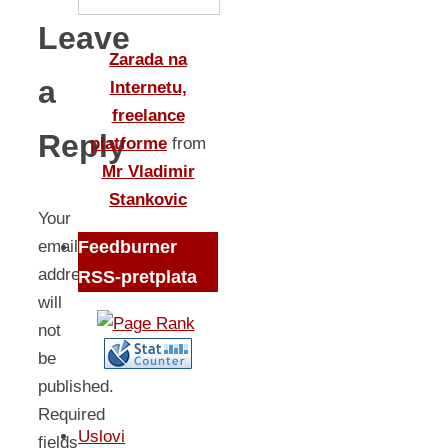
Leave
Zarada na
a
Internetu,
freelance
Reply
platforme
from
Mr Vladimir
Stankovic
Your
Feedburner
email
address
RSS-pretplata
will
not
be
published.
Required
Uslovi
fields