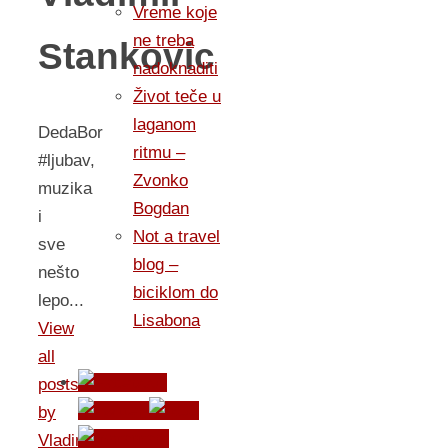
Vreme koje
ne treba
Stankovic
nadoknaditi
Život teče u
laganom
DedaBor
ritmu –
#ljubav,
Zvonko
muzika
Bogdan
i
Not a travel
sve
blog –
nešto
biciklom do
lepo...
Lisabona
View
all
posts
by
Vladimir