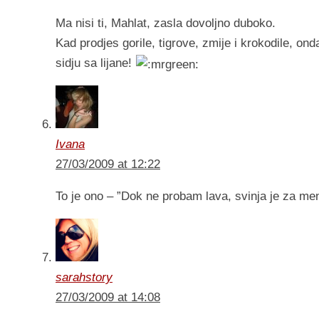
Ma nisi ti, Mahlat, zasla dovoljno duboko.
Kad prodjes gorile, tigrove, zmije i krokodile, o
sidju sa lijane!
Ivana
27/03/2009 at 12:22
To je ono – ”Dok ne probam lava, svinja je za men
sarahstory
27/03/2009 at 14:08