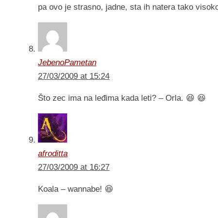
pa ovo je strasno, jadne, sta ih natera tako viso
JebenoPametan
27/03/2009 at 15:24
Što zec ima na leđima kada leti? – Orla. 😆 😆
afroditta
27/03/2009 at 16:27
Koala – wannabe! 😆