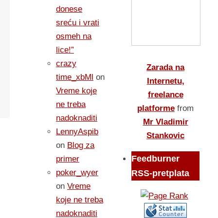
donese
sreću i vrati
osmeh na
lice!”
crazy
Zarada na
time_xbMl
on
Internetu,
Vreme koje
freelance
ne treba
platforme
from
nadoknaditi
Mr Vladimir
LennyAspib
Stankovic
on
Blog za
Feedburner
primer
poker_wyer
RSS-pretplata
on
Vreme
koje ne treba
nadoknaditi