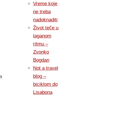
Vreme koje
ne treba
nadoknaditi
Život teče u
laganom
ritmu –
Zvonko
Bogdan
Not a travel
blog –
a
biciklom do
Lisabona