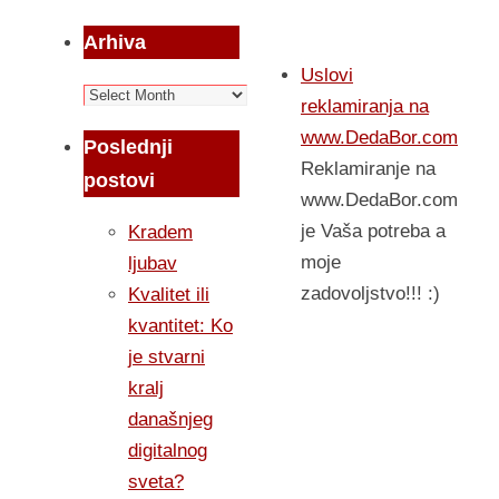
Arhiva
Uslovi
Arhiva
reklamiranja na
www.DedaBor.com
Poslednji
Reklamiranje na
postovi
www.DedaBor.com
je Vaša potreba a
Kradem
moje
ljubav
zadovoljstvo!!! :)
Kvalitet ili
kvantitet: Ko
je stvarni
kralj
današnjeg
digitalnog
sveta?