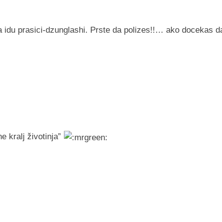
nda idu prasici-dzunglashi. Prste da polizes!!… ako docekas d
e kralj životinja”