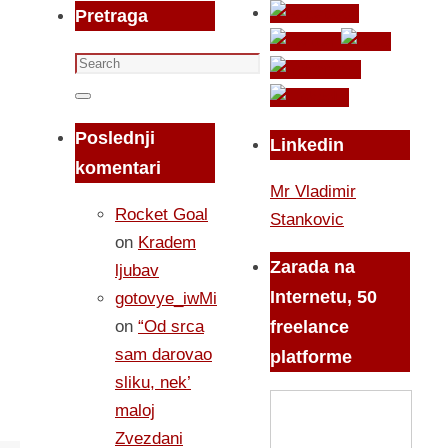
Pretraga
Search
for:
Search
Poslednji
Linkedin
komentari
Mr Vladimir
Rocket Goal
Stankovic
on
Kradem
Zarada na
ljubav
Internetu, 50
gotovye_iwMi
on
“Od srca
freelance
sam darovao
platforme
sliku, nek’
maloj
Zvezdani