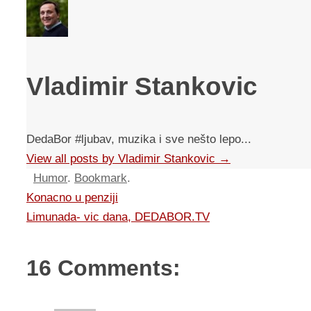
Vladimir Stankovic
DedaBor #ljubav, muzika i sve nešto lepo...
View all posts by Vladimir Stankovic
→
Humor
.
Bookmark
.
Konacno u penziji
Limunada- vic dana, DEDABOR.TV
16 Comments: