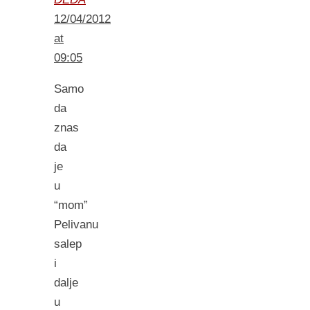
12/04/2012
at
09:05
Samo
da
znas
da
je
u
“mom”
Pelivanu
salep
i
dalje
u