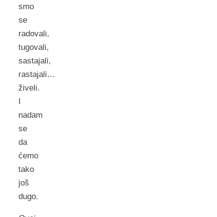
smo
se
radovali,
tugovali,
sastajali,
rastajali…
živeli.
I
nadam
se
da
ćemo
tako
još
dugo.