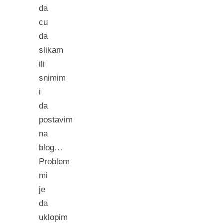
da
cu
da
slikam
ili
snimim
i
da
postavim
na
blog…
Problem
mi
je
da
uklopim