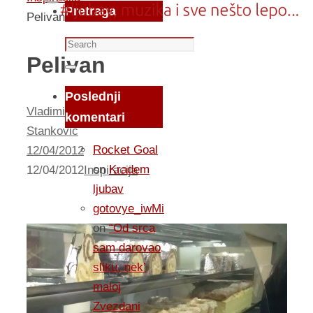
Pretraga
Pelivan
Search
Pelivan
for:
Search
Poslednji
Vladimir
komentari
Stankovic
Rocket Goal
12/04/2012
on
Kradem
12/04/2012
Inspiracija
ljubav
gotovye_iwMi
on
“Od srca
sam darovao
sliku, nek’
maloj
Zvezdani