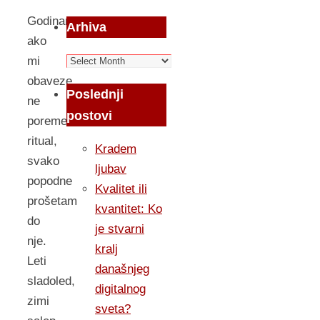
Godinama,
Arhiva
ako
Arhiva
mi
obaveze
Poslednji
ne
postovi
poremete
ritual,
Kradem
svako
ljubav
popodne
Kvalitet ili
prošetam
kvantitet: Ko
do
je stvarni
nje.
kralj
Leti
današnjeg
sladoled,
digitalnog
zimi
sveta?