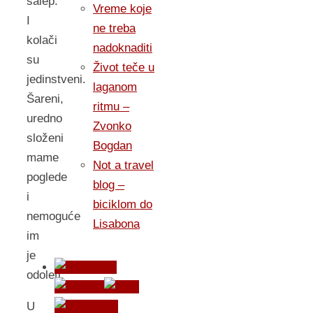
salep.
Vreme koje
I
ne treba
kolači
nadoknaditi
su
Život teče u
jedinstveni.
laganom
Šareni,
ritmu –
uredno
Zvonko
složeni
Bogdan
mame
Not a travel
poglede
blog –
i
biciklom do
nemoguće
Lisabona
im
je
odoleti.
U