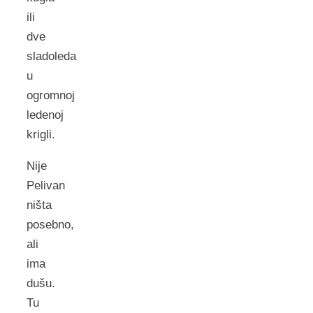
ili
dve
sladoleda
u
ogromnoj
ledenoj
krigli.
Nije
Pelivan
ništa
posebno,
ali
ima
dušu.
Tu