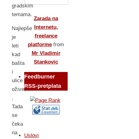
gradskim
temama.
Zarada na
Internetu,
Najlepše
freelance
je
platforme
from
leti
Mr Vladimir
kad
Stankovic
bašta
i
Feedburner
ulice
RSS-pretplata
ožive,
.
Tada
se
čeka
na
Uslovi