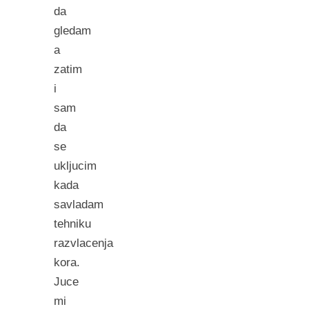
da
gledam
a
zatim
i
sam
da
se
ukljucim
kada
savladam
tehniku
razvlacenja
kora.
Juce
mi