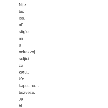
Nije
bio
los,
al’
stig’o
mi
u
nekakvoj
soljici
za
kafu…
k’o
kapucino…
bezveze.
Ja
bi