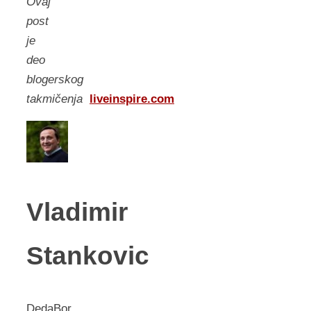
Ovaj
post
je
deo
blogerskog
takmičenja
liveinspire.com
Vladimir
Stankovic
DedaBor