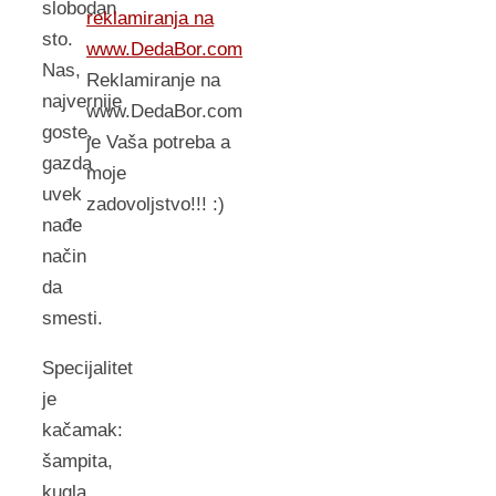
slobodan
reklamiranja na
sto.
www.DedaBor.com
Nas,
Reklamiranje na
najvernije
www.DedaBor.com
goste,
je Vaša potreba a
gazda
moje
uvek
zadovoljstvo!!! :)
nađe
način
da
smesti.
Specijalitet
je
kačamak:
šampita,
kugla