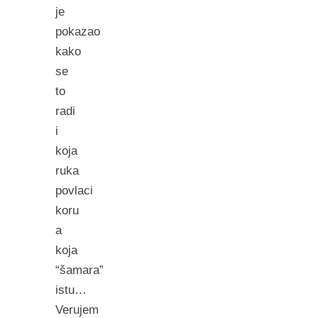
je
pokazao
kako
se
to
radi
i
koja
ruka
povlaci
koru
a
koja
“šamara”
istu…
Verujem