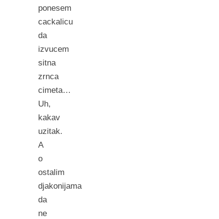
ponesem
cackalicu
da
izvucem
sitna
zrnca
cimeta…
Uh,
kakav
uzitak.
A
o
ostalim
djakonijama
da
ne