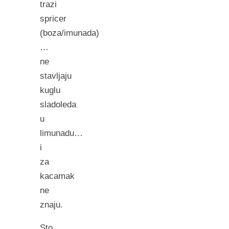
trazi
spricer
(boza/imunada)
…
ne
stavljaju
kuglu
sladoleda
u
limunadu…
i
za
kacamak
ne
znaju.
Sto