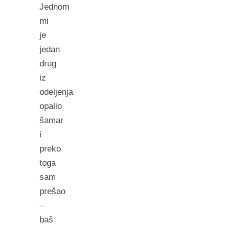
Jednom
mi
je
jedan
drug
iz
odeljenja
opalio
šamar
i
preko
toga
sam
prešao
–
baš