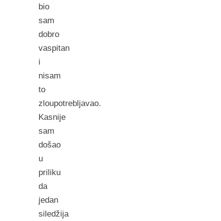
bio
sam
dobro
vaspitan
i
nisam
to
zloupotrebljavao.
Kasnije
sam
došao
u
priliku
da
jedan
siledžija