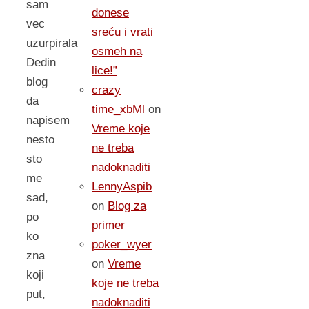
sam
donese
vec
sreću i vrati
uzurpirala
osmeh na
Dedin
lice!”
blog
crazy
da
time_xbMl
on
napisem
Vreme koje
nesto
ne treba
sto
nadoknaditi
me
LennyAspib
sad,
on
Blog za
po
primer
ko
poker_wyer
zna
on
Vreme
koji
koje ne treba
put,
nadoknaditi