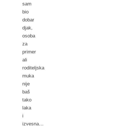
sam
bio
dobar
djak,
osoba
za
primer
ali
roditeljska
muka
nije
baš
tako
laka
i
izvesna…