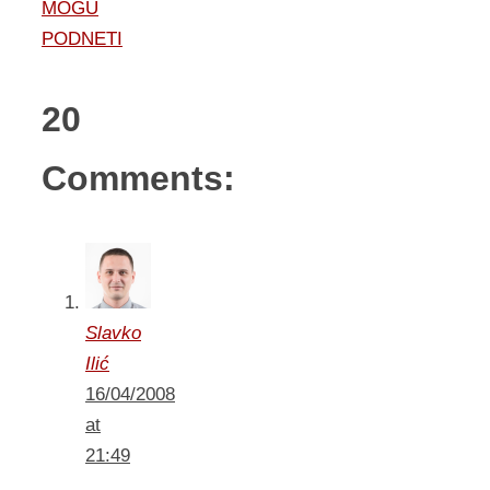
MOGU
PODNETI
20
Comments:
Slavko
Ilić
16/04/2008
at
21:49