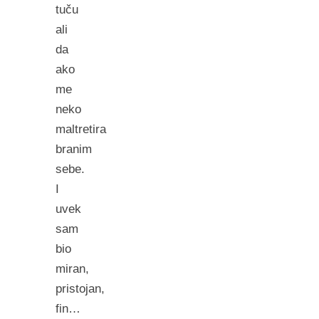
tuču
ali
da
ako
me
neko
maltretira
branim
sebe.
I
uvek
sam
bio
miran,
pristojan,
fin…