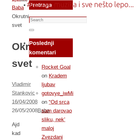
Pretraga
Baba
Okrutni
Search
svet
for:
Search
Poslednji
Okrutni
komentari
svet
Rocket Goal
on
Kradem
Vladimir
ljubav
Stankovic
gotovye_iwMi
16/04/2008
on
“Od srca
26/05/2008
Baba
sam darovao
sliku, nek’
Ajd
maloj
kad
Zvezdani