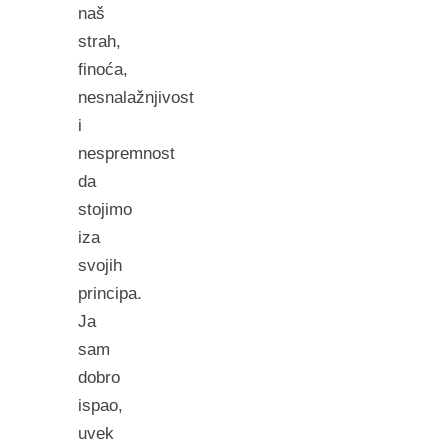
naš
strah,
finoća,
nesnalažnjivost
i
nespremnost
da
stojimo
iza
svojih
principa.
Ja
sam
dobro
ispao,
uvek