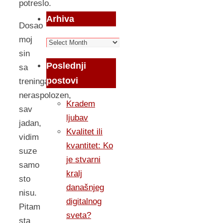
potreslo.
Arhiva
Dosao
moj
Arhiva
sin
Poslednji
sa
postovi
treninga,
neraspolozen,
Kradem
sav
ljubav
jadan,
Kvalitet ili
vidim
kvantitet: Ko
suze
je stvarni
samo
kralj
sto
današnjeg
nisu.
digitalnog
Pitam
sveta?
sta