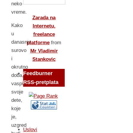
neko
vreme.
Zarada na
Kako
Internetu,
u
freelance
danasnje,
platforme
from
surovo
Mr Vladimir
i
Stankovic
okrutno
Feedburner
doba,
RSS-pretplata
vaspitavati
svoje
dete,
koje
je,
uzgred
Uslovi