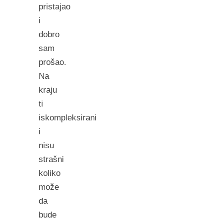
pristajao
i
dobro
sam
prošao.
Na
kraju
ti
iskompleksirani
i
nisu
strašni
koliko
može
da
bude