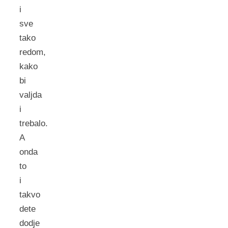
i
sve
tako
redom,
kako
bi
valjda
i
trebalo.
A
onda
to
i
takvo
dete
dodje