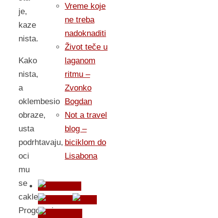
Vreme koje
je,
ne treba
kaze
nadoknaditi
nista.
Život teče u
laganom
Kako
ritmu –
nista,
Zvonko
a
Bogdan
oklembesio
Not a travel
obraze,
blog –
usta
biciklom do
podrhtavaju,
Lisabona
oci
mu
se
cakle.
Progovori