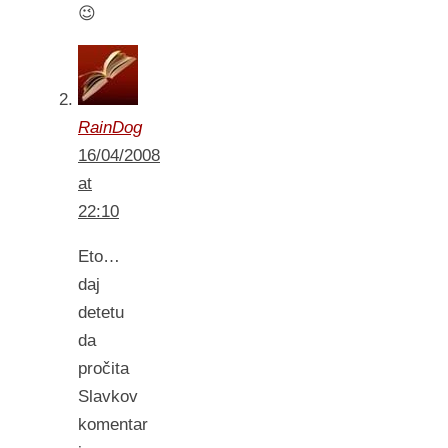
😉
RainDog
16/04/2008
at
22:10
Eto…
daj
detetu
da
pročita
Slavkov
komentar