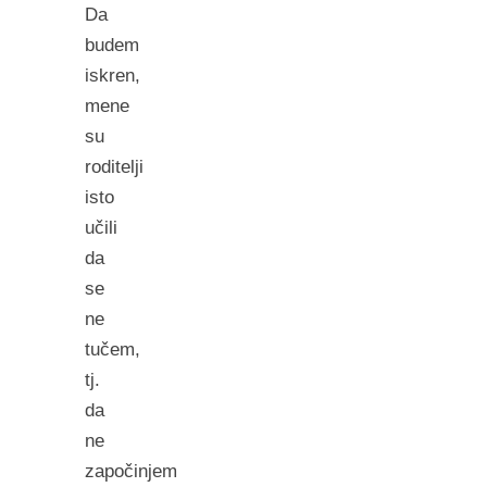
Da
budem
iskren,
mene
su
roditelji
isto
učili
da
se
ne
tučem,
tj.
da
ne
započinjem