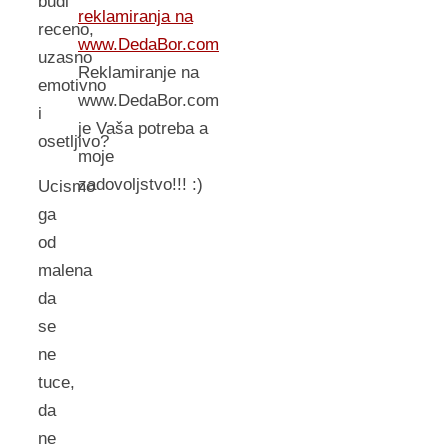
budi
reklamiranja na
receno,
www.DedaBor.com
uzasno
Reklamiranje na
emotivno
www.DedaBor.com
i
je Vaša potreba a
osetljivo?
moje
zadovoljstvo!!! :)
Ucismo
ga
od
malena
da
se
ne
tuce,
da
ne