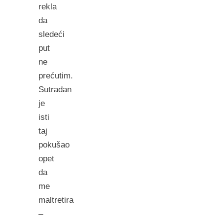
rekla
da
sledeći
put
ne
prećutim.
Sutradan
je
isti
taj
pokušao
opet
da
me
maltretira
–