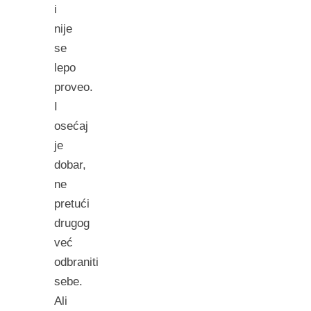
i
nije
se
lepo
proveo.
I
osećaj
je
dobar,
ne
pretući
drugog
već
odbraniti
sebe.
Ali