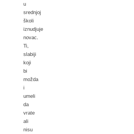
u
srednjoj
školi
iznudjuje
novac.
Ti,
slabiji
koji
bi
možda
i
umeli
da
vrate
ali
nisu