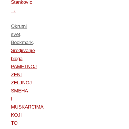
Stankovic
→
Okrutni
svet
.
Bookmark
.
Sredjivanje
bloga
PAMETNOJ
ZENI
ZELJNOJ
SMEHA
I
MUSKARCIMA
KOJI
TO