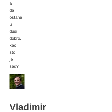
a
da
ostane
u
dusi
dobro,
kao
sto
je
sad?
Vladimir