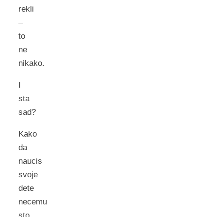
rekli
–
to
ne
nikako.
I
sta
sad?
Kako
da
naucis
svoje
dete
necemu
sto