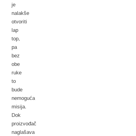
je
nalakše
otvoriti
lap
top,
pa
bez
obe
ruke
to
bude
nemoguća
misija.
Dok
proizvođač
naglašava