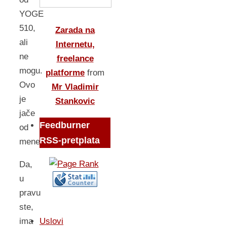
YOGE
510,
Zarada na
ali
Internetu,
ne
freelance
mogu.
platforme
from
Ovo
Mr Vladimir
je
Stankovic
jače
Feedburner
od
RSS-pretplata
mene.
Da,
u
pravu
ste,
Uslovi
ima