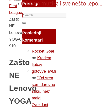
Pretraga
First
League
Search
Zašto
for:
Search
NE
Lenovo
Poslednji
YOGA
komentari
910
Rocket Goal
on
Kradem
Zašto
ljubav
gotovye_iwMi
NE
on
“Od srca
sam darovao
Lenovo
sliku, nek’
maloj
YOGA
Zvezdani