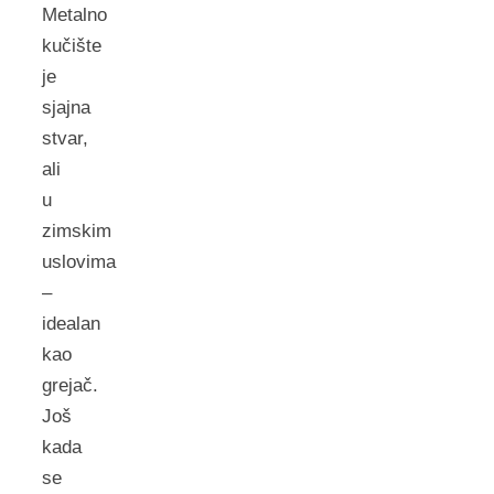
Metalno
kučište
je
sjajna
stvar,
ali
u
zimskim
uslovima
–
idealan
kao
grejač.
Još
kada
se