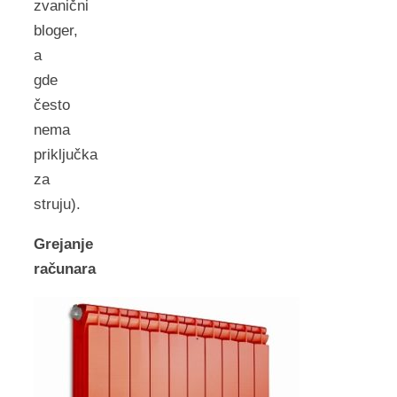
zvanični
bloger,
a
gde
često
nema
priključka
za
struju).
Grejanje
računara