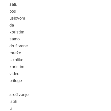
sati,
pod
uslovom
da
koristim
samo
društvene
mreže.
Ukoliko
koristim
video
priloge
ili
sređivanje
istih
u