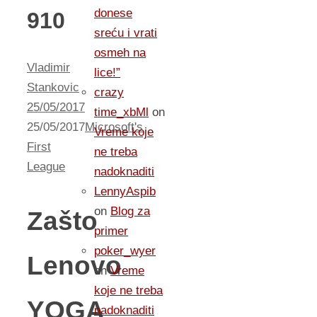
donese
910
sreću i vrati
osmeh na
Vladimir
lice!”
Stankovic
crazy
25/05/2017
time_xbMl
on
25/05/2017
Microsoft's
Vreme koje
First
ne treba
League
nadoknaditi
LennyAspib
on
Blog za
Zašto
primer
poker_wyer
Lenovo
on
Vreme
koje ne treba
YOGA
nadoknaditi