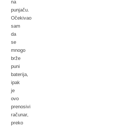
na
punjaču.
Očekivao
sam
da
se
mnogo
brže
puni
baterija,
ipak
je
ovo
prenosivi
računar,
preko