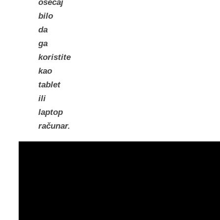
osećaj
bilo
da
ga
koristite
kao
tablet
ili
laptop
računar.