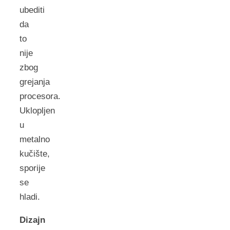
ubediti
da
to
nije
zbog
grejanja
procesora.
Uklopljen
u
metalno
kučište,
sporije
se
hladi.
Dizajn