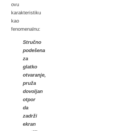
ovu
karakteristiku
kao
fenomenalnu:
Stručno
podešena
za
glatko
otvaranje,
pruža
dovoljan
otpor
da
zadrži
ekran