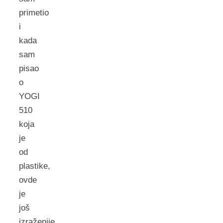
primetio
i
kada
sam
pisao
o
YOGI
510
koja
je
od
plastike,
ovde
je
još
izraženije