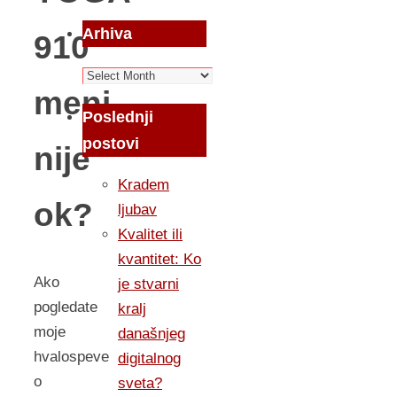
Arhiva
910
Arhiva
meni
Poslednji
postovi
nije
Kradem
ok?
ljubav
Kvalitet ili
kvantitet: Ko
Ako
je stvarni
pogledate
kralj
moje
današnjeg
hvalospeve
digitalnog
o
sveta?