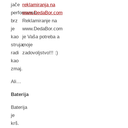
reklamiranja na
jače
www.DedaBor.com
perfomanse,
Reklamiranje na
brz
www.DedaBor.com
je
je Vaša potreba a
kao
moje
struja,
zadovoljstvo!!! :)
radi
kao
zmaj.
Ali…
Baterija
Baterija
je
krš.