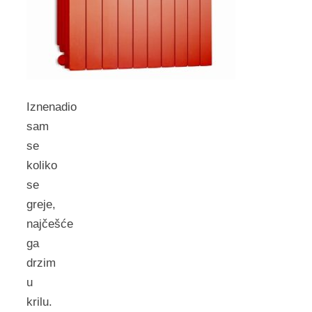
Iznenadio
sam
se
koliko
se
greje,
najčešće
ga
drzim
u
krilu.