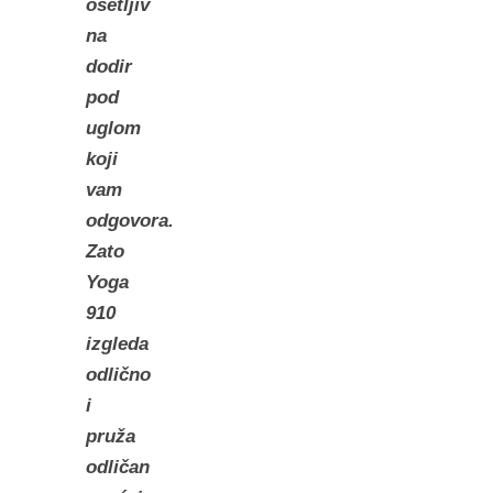
osetljiv
na
dodir
pod
uglom
koji
vam
odgovora.
Zato
Yoga
910
izgleda
odlično
i
pruža
odličan