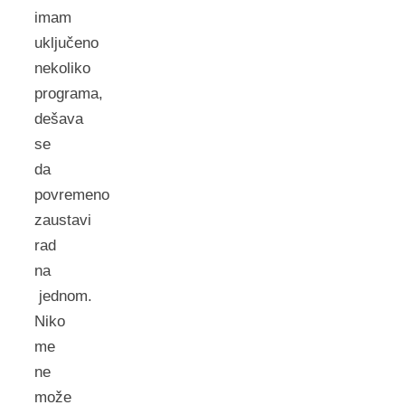
imam
uključeno
nekoliko
programa,
dešava
se
da
povremeno
zaustavi
rad
na
jednom.
Niko
me
ne
može