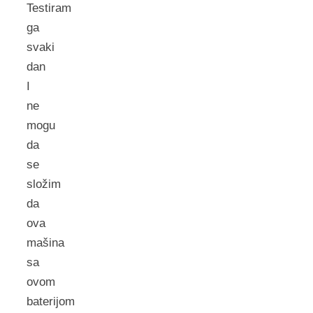
Testiram
ga
svaki
dan
I
ne
mogu
da
se
složim
da
ova
mašina
sa
ovom
baterijom