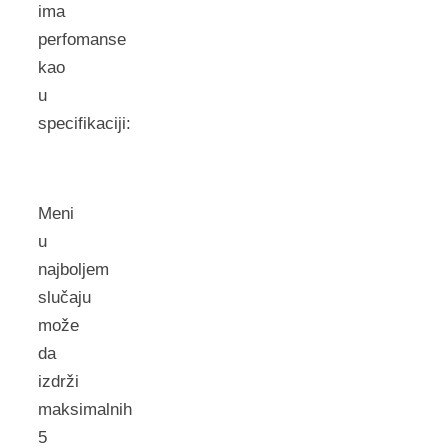
ima
perfomanse
kao
u
specifikaciji:
Meni
u
najboljem
slučaju
može
da
izdrži
maksimalnih
5