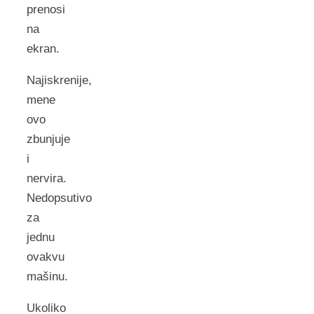
prenosi
na
ekran.
Najiskrenije,
mene
ovo
zbunjuje
i
nervira.
Nedopsutivo
za
jednu
ovakvu
mašinu.
Ukoliko