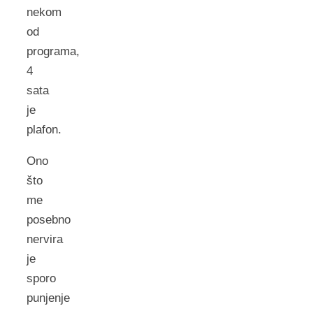
nekom
od
programa,
4
sata
je
plafon.
Ono
što
me
posebno
nervira
je
sporo
punjenje