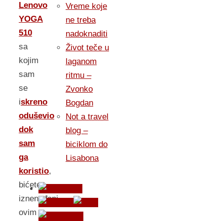
Lenovo
Vreme koje
YOGA
ne treba
510
nadoknaditi
sa
Život teče u
kojim
laganom
sam
ritmu –
se
Zvonko
i
skreno
Bogdan
oduševio
Not a travel
dok
blog –
sam
biciklom do
ga
Lisabona
koristio
,
bićete
iznenađeni
ovim