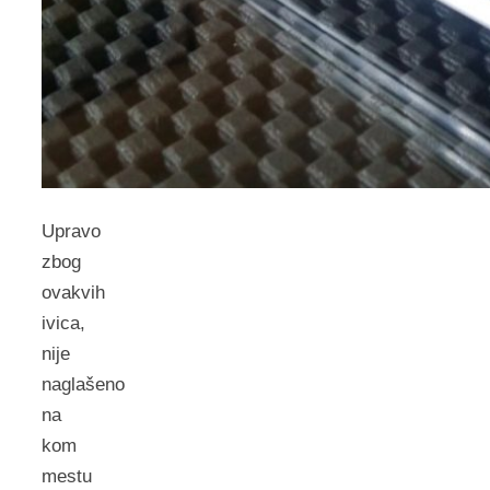
Upravo
zbog
ovakvih
ivica,
nije
naglašeno
na
kom
mestu