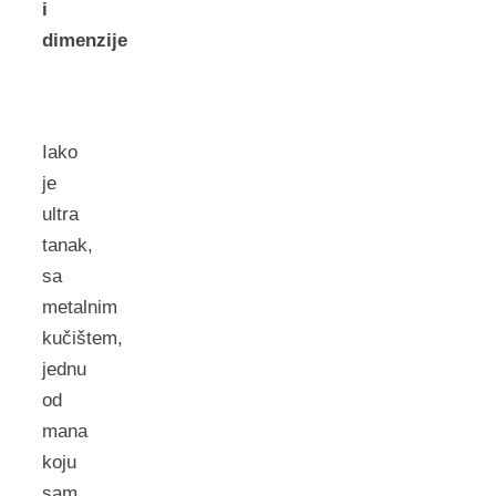
i
dimenzije
Iako
je
ultra
tanak,
sa
metalnim
kučištem,
jednu
od
mana
koju
sam