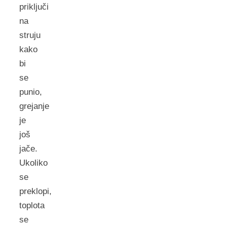
priključi
na
struju
kako
bi
se
punio,
grejanje
je
još
jače.
Ukoliko
se
preklopi,
toplota
se