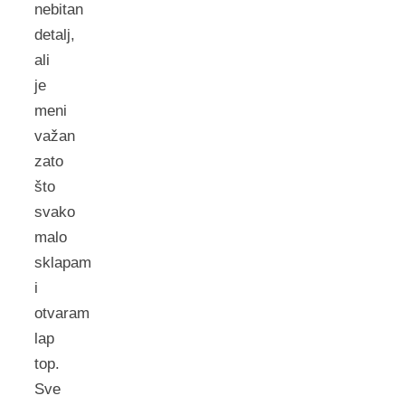
nebitan
detalj,
ali
je
meni
važan
zato
što
svako
malo
sklapam
i
otvaram
lap
top.
Sve