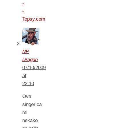
-
-
Topsy.com
NP
Dragan
07/10/2009
at
22:10
Ova
singerica
mi
nekako