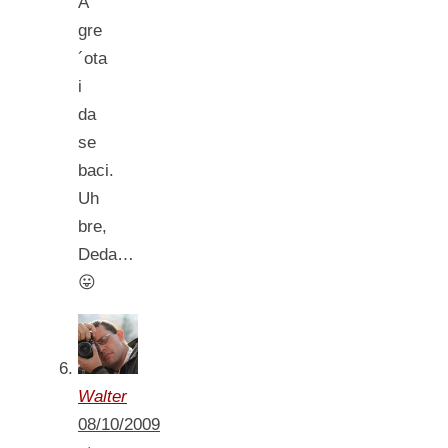
A
gre
´ota
i
da
se
baci.
Uh
bre,
Deda…
😛
Walter
08/10/2009