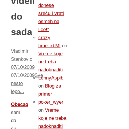
videli
donese
sreću i vrati
do
osmeh na
sada
lice!”
crazy
time_xbMl
on
Vladimir
Vreme koje
Stankovic
ne treba
07/10/2009
nadoknaditi
07/10/2009
Sve
LennyAspib
nesto
on
Blog za
lepo...
primer
poker_wyer
Obecao
on
Vreme
sam
koje ne treba
da
nadoknaditi
cu