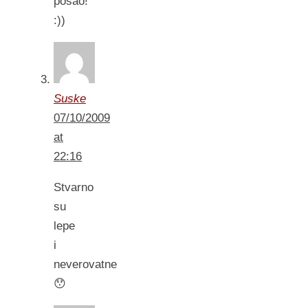
posao!
:))
Suske
07/10/2009
at
22:16
Stvarno
su
lepe
i
neverovatne
😯