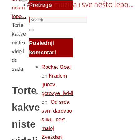
Pretraga
nesto
lepo...
Search
Torte
for:
Search
kakve
niste
Poslednji
videli
komentari
do
Rocket Goal
sada
on
Kradem
ljubav
Torte
gotovye_iwMi
on
“Od srca
kakve
sam darovao
sliku, nek’
niste
maloj
Zvezdani