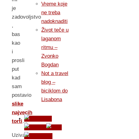
Vreme koje
je
ne treba
zadovoljstvo
nadoknaditi
,
Život teče u
bas
laganom
kao
ritmu –
i
Zvonko
prosli
Bogdan
put
Not a travel
kad
blog –
sam
biciklom do
postavio
Lisabona
slike
najvecih
torti
…
Uzivajte,