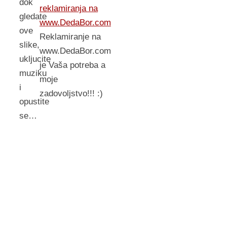
dok
reklamiranja na
gledate
www.DedaBor.com
ove
Reklamiranje na
slike,
www.DedaBor.com
ukljucite
je Vaša potreba a
muziku
moje
i
zadovoljstvo!!! :)
opustite
se…