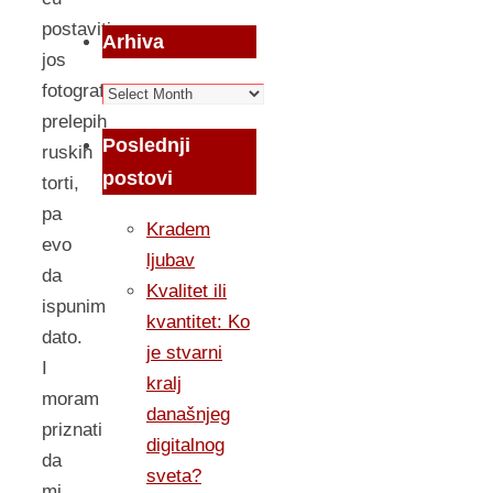
postaviti
Arhiva
jos
fotografija
Arhiva
prelepih
Poslednji
ruskih
postovi
torti,
pa
Kradem
evo
ljubav
da
Kvalitet ili
ispunim
kvantitet: Ko
dato.
je stvarni
I
kralj
moram
današnjeg
priznati
digitalnog
da
sveta?
mi