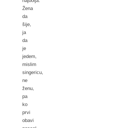
najbolja.
Žena
da
šije,
ja
da
je
jedem,
mislim
singericu,
ne
ženu,
pa
ko
prvi
obavi