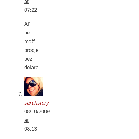
at
07:22
Al’
ne
mož’
prodje
bez
dolara…
sarahstory
08/10/2009
at
08:13