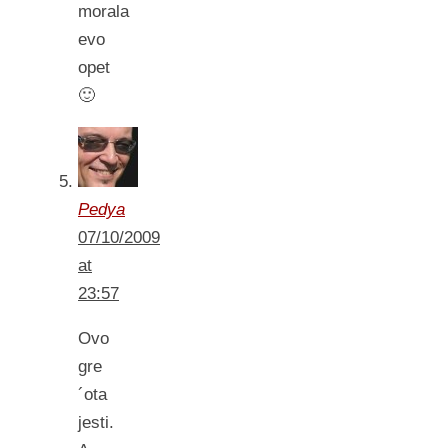
morala
evo
opet
🙂
Pedya
07/10/2009
at
23:57
Ovo
gre
´ota
jesti.