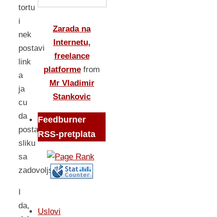
tortu
i
Zarada na
nek
Internetu,
postavi
freelance
link
platforme
from
a
Mr Vladimir
ja
Stankovic
cu
da
Feedburner
postavim
RSS-pretplata
sliku
sa
zadovoljstvom…
I
da,
Uslovi