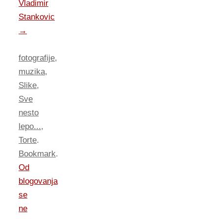
Vladimir
Stankovic
→
fotografije
,
muzika
,
Slike
,
Sve
nesto
lepo...
,
Torte
.
Bookmark
.
Od
blogovanja
se
ne