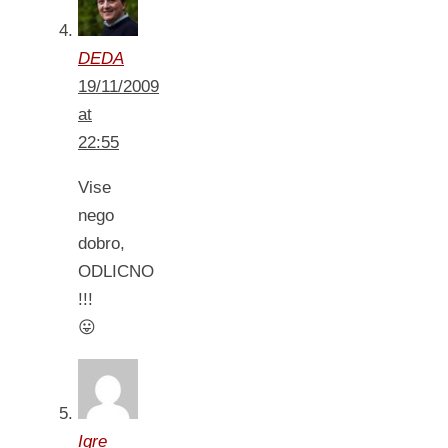
DEDA
19/11/2009
at
22:55
Vise
nego
dobro,
ODLICNO
!!!
😛
Igre