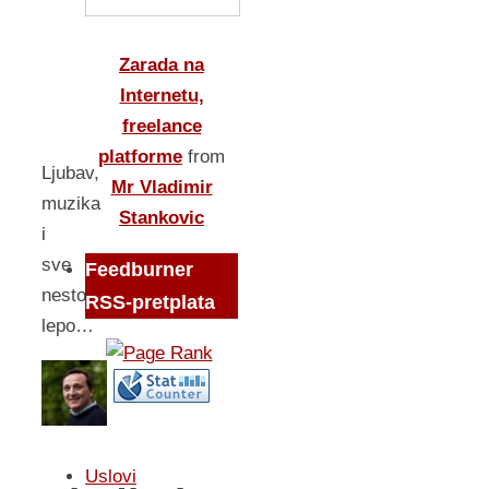
Zarada na
Internetu,
freelance
platforme
from
Ljubav,
Mr Vladimir
muzika
Stankovic
i
sve
Feedburner
nesto
RSS-pretplata
lepo…
Uslovi