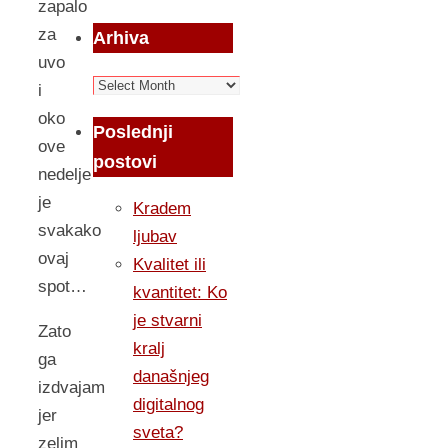
zapalo
za
Arhiva
uvo
Arhiva
i
oko
Poslednji
ove
postovi
nedelje
je
Kradem
svakako
ljubav
ovaj
Kvalitet ili
spot…
kvantitet: Ko
je stvarni
Zato
kralj
ga
današnjeg
izdvajam
digitalnog
jer
sveta?
zelim