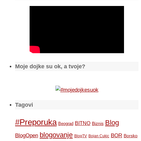
Moje dojke su ok, a tvoje?
Tagovi
#Preporuka
Blog
BITNO
Biznis
Beograd
blogovanje
BOR
BlogOpen
Borsko
BlogTV
Bojan Cukic