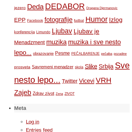
DEDABOR
Deda
jezero
Dragana Djermanovic
Humor
fotografije
Izlog
EPP
Facebook
fudbal
Ljubav
Ljubav je
konferencija
Limundo
muzika
muzika i sve nesto
Menadzment
lepo...
Pesme
obrazovanje
PEČALBARENJE
pečalba
pozadine
Sve
Slike
Srbija
Savremeni menadzer
prosveta
skola
nesto lepo...
VRH
Vicevi
Twitter
Zajeb
Zdrav zivot
ZIVOT
Zena
Meta
Log in
Entries feed