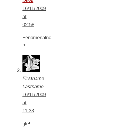
Devil
16/11/2009
at
02:58
Fenomenalno
!!!
Firstname
Lastname
16/11/2009
at
11:33
gle!