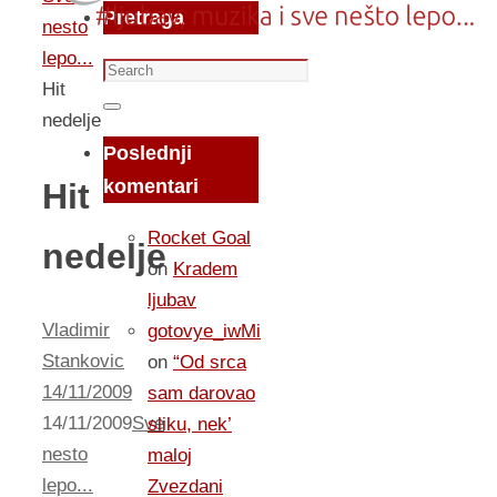
Pretraga
nesto
lepo...
Search
Hit
for:
Search
nedelje
Poslednji
komentari
Hit
Rocket Goal
nedelje
on
Kradem
ljubav
Vladimir
gotovye_iwMi
Stankovic
on
“Od srca
14/11/2009
sam darovao
14/11/2009
Sve
sliku, nek’
nesto
maloj
lepo...
Zvezdani