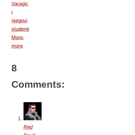
Varagic
i
njegovi
studenti
More,
more
8
Comments:
Red