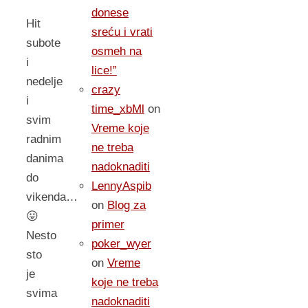
donese
Hit
sreću i vrati
subote
osmeh na
i
lice!”
nedelje
crazy
i
time_xbMl
on
svim
Vreme koje
radnim
ne treba
danima
nadoknaditi
do
LennyAspib
vikenda…
on
Blog za
😛
primer
Nesto
poker_wyer
sto
on
Vreme
je
koje ne treba
svima
nadoknaditi