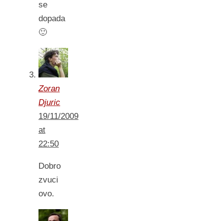
se
dopada
🙂
Zoran
Djuric
19/11/2009
at
22:50
Dobro
zvuci
ovo.