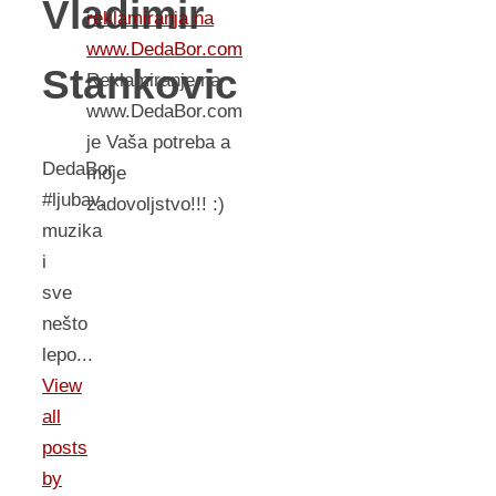
Vladimir
reklamiranja na
www.DedaBor.com
Stankovic
Reklamiranje na
www.DedaBor.com
je Vaša potreba a
DedaBor
moje
#ljubav,
zadovoljstvo!!! :)
muzika
i
sve
nešto
lepo...
View
all
posts
by