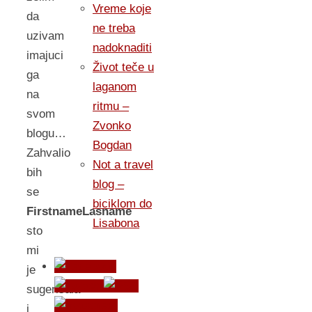
Vreme koje
da
ne treba
uzivam
nadoknaditi
imajuci
Život teče u
ga
laganom
na
ritmu –
svom
Zvonko
blogu…
Bogdan
Zahvalio
Not a travel
bih
blog –
se
biciklom do
FirstnameLasname
Lisabona
sto
mi
je
sugerisala
i