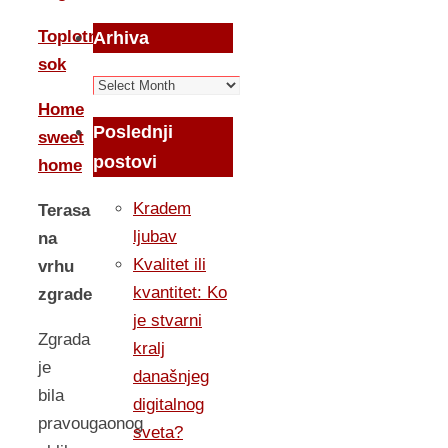
Toplotni
Arhiva
sok
Arhiva
Home
Poslednji
sweet
postovi
home
Kradem
Terasa
ljubav
na
Kvalitet ili
vrhu
kvantitet: Ko
zgrade
je stvarni
Zgrada
kralj
je
današnjeg
bila
digitalnog
pravougaonog
sveta?