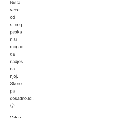
Nista
vece
od
sitnog
peska
nisi
mogao
da
nadjes
na
njoj.
Skoro
pa
dosadno,lol.
😛
Voleo