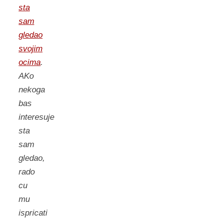
sta
sam
gledao
svojim
ocima
.
AKo
nekoga
bas
interesuje
sta
sam
gledao,
rado
cu
mu
ispricati