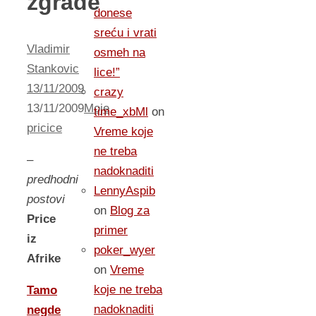
zgrade
donese
sreću i vrati
Vladimir
osmeh na
Stankovic
lice!”
13/11/2009
crazy
13/11/2009
Moje
time_xbMl
on
pricice
Vreme koje
ne treba
–
nadoknaditi
predhodni
LennyAspib
postovi
on
Blog za
Price
primer
iz
poker_wyer
Afrike
on
Vreme
koje ne treba
Tamo
nadoknaditi
negde