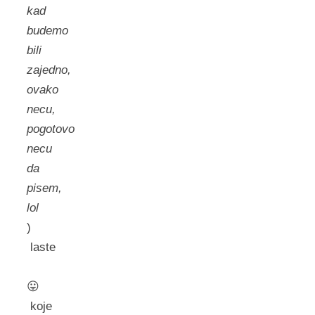
kad
budemo
bili
zajedno,
ovako
necu,
pogotovo
necu
da
pisem,
lol
)
laste
😛
koje