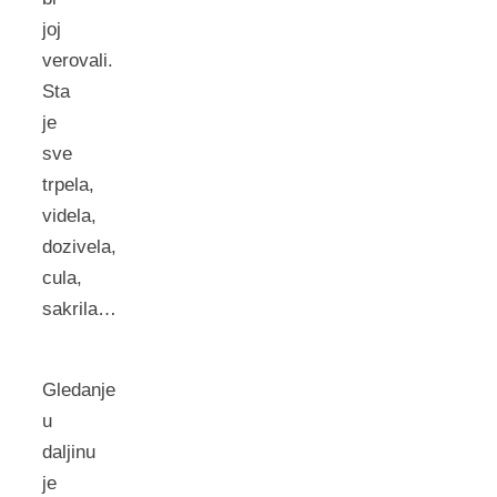
joj
verovali.
Sta
je
sve
trpela,
videla,
dozivela,
cula,
sakrila…
Gledanje
u
daljinu
je