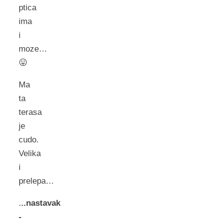
ptica
ima
i
moze…
😛
Ma
ta
terasa
je
cudo.
Velika
i
prelepa…
.
..nastavak
-