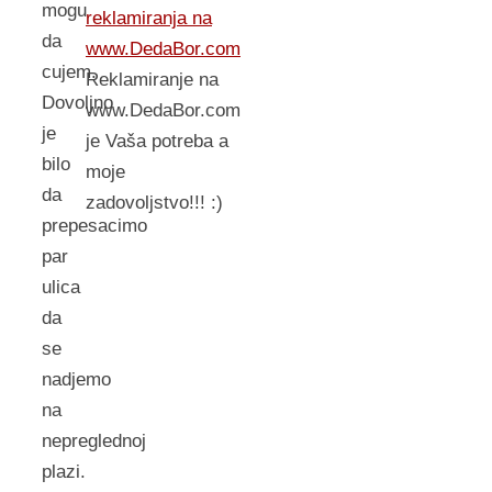
mogu
reklamiranja na
da
www.DedaBor.com
cujem.
Reklamiranje na
Dovoljno
www.DedaBor.com
je
je Vaša potreba a
bilo
moje
da
zadovoljstvo!!! :)
prepesacimo
par
ulica
da
se
nadjemo
na
nepreglednoj
plazi.