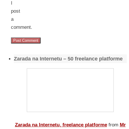
I
post
a
comment.
Zarada na Internetu – 50 freelance platforme
Zarada na Internetu, freelance platforme
from
Mr