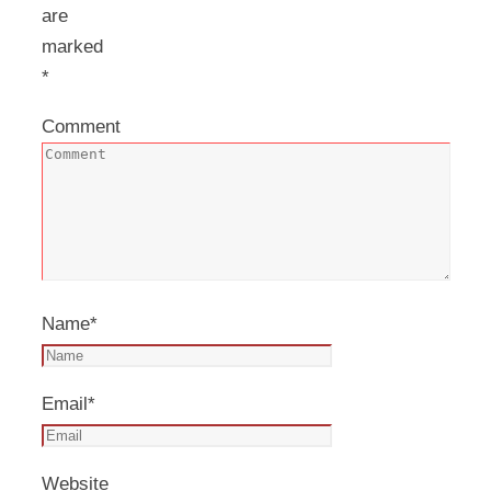
are
marked
*
Comment
Name
*
Email
*
Website