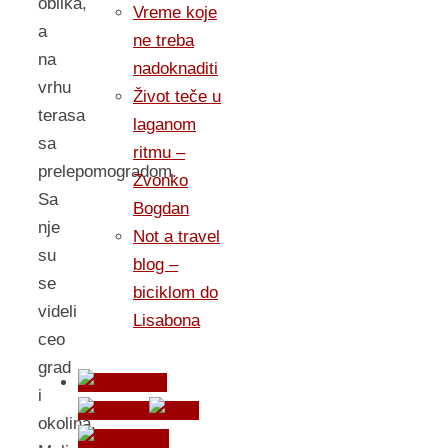
oblika,
Vreme koje
a
ne treba
na
nadoknaditi
vrhu
Život teče u
terasa
laganom
sa
ritmu –
prelepomogradom.
Zvonko
Sa
Bogdan
nje
Not a travel
su
blog –
se
biciklom do
videli
Lisabona
ceo
grad
i
okolina.