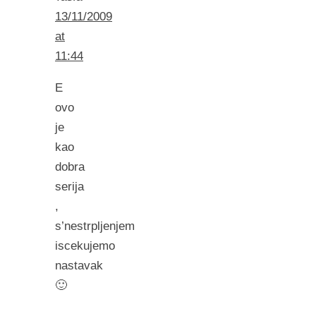
13/11/2009
at
11:44
E
ovo
je
kao
dobra
serija
,
s’nestrpljenjem
iscekujemo
nastavak
🙂