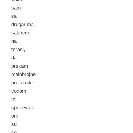
sam
sa
drugarima,
sakriven
na
terasi,
da
prskam
malobrojne
prolaznike
vodom
iz
spriceva,a
oni
su
se