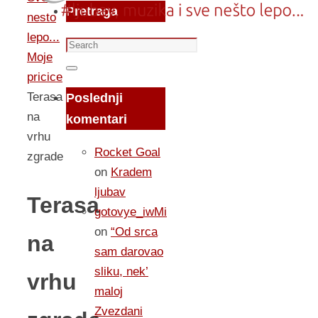
Pretraga
nesto
lepo...
Search
Moje
for:
Search
pricice
Terasa
Poslednji
na
komentari
vrhu
Rocket Goal
zgrade
on
Kradem
ljubav
Terasa
gotovye_iwMi
on
“Od srca
na
sam darovao
sliku, nek’
vrhu
maloj
Zvezdani