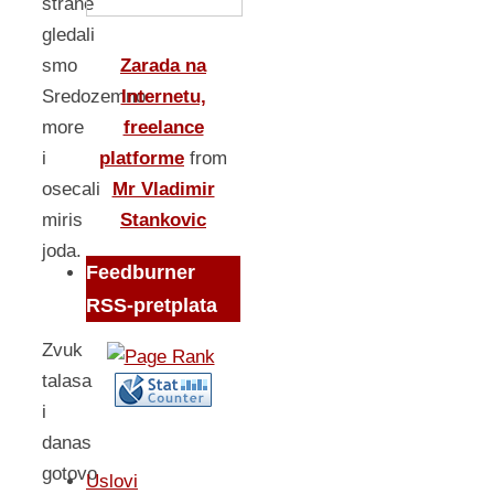
strane
gledali
Zarada na
smo
Internetu,
Sredozemno
freelance
more
platforme
from
i
Mr Vladimir
osecali
Stankovic
miris
joda.
Feedburner
RSS-pretplata
Zvuk
talasa
i
danas
gotovo
Uslovi