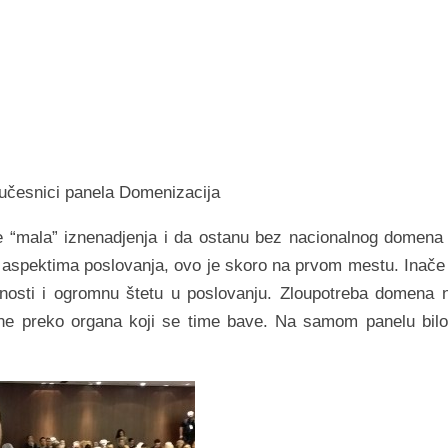
 učesnici panela Domenizacija
e “mala” iznenadjenja i da ostanu bez nacionalnog domena
 aspektima poslovanja, ovo je skoro na prvom mestu. Inače
atnosti i ogromnu štetu u poslovanju. Zloupotreba domena n
ine preko organa koji se time bave. Na samom panelu bilo