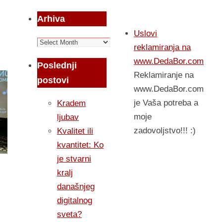
Arhiva
Uslovi
Arhiva
reklamiranja na
www.DedaBor.com
Poslednji
Reklamiranje na
postovi
www.DedaBor.com
je Vaša potreba a
Kradem
moje
ljubav
zadovoljstvo!!! :)
Kvalitet ili
kvantitet: Ko
je stvarni
kralj
današnjeg
digitalnog
sveta?