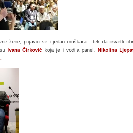
ivne žene, pojavio se i jedan muškarac, tek da osvetli ob
 su
Ivana Čirković
koja je i vodila panel,
Nikolina Ljepa
a
.