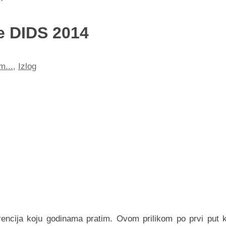
e DIDS 2014
m...
,
Izlog
rencija koju godinama pratim. Ovom prilikom po prvi put 