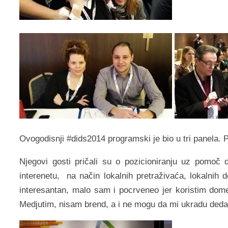
Ovogodisnji #dids2014 programski je bio u tri panela. P
Njegovi gosti pričali su o pozicioniranju uz pomoč
interenetu, na način lokalnih pretraživaća, lokalnih d
interesantan, malo sam i pocrveneo jer koristim dome
Medjutim, nisam brend, a i ne mogu da mi ukradu deda