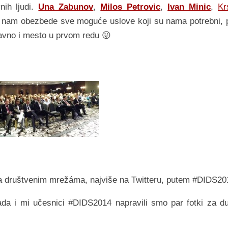
nih ljudi.
Una Zabunov
,
Milos Petrovic
,
Ivan Minic
,
Kr
 da nam obezbede sve moguće uslove koji su nama potrebni, 
aravno i mesto u prvom redu 😛
na društvenim mrežáma, najviše na Twitteru, putem #DIDS20
ada i mi učesnici #DIDS2014 napravili smo par fotki za d