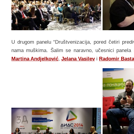
U drugom panelu “Društvenizacija, pored četiri pred
nama muškima. Šalim se naravno, učesnici panela
Martina Andjelković
,
Jelana Vasilev
i
Radomir Bast