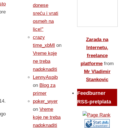
sto
donese
pre
sreću i vrati
osmeh na
lice!”
crazy
Zarada na
time_xbMl
on
Internetu,
Vreme koje
freelance
ne treba
platforme
from
nadoknaditi
Mr Vladimir
LennyAspib
Stankovic
on
Blog za
Feedburner
primer
14.
poker_wyer
RSS-pretplata
on
Vreme
ugo
koje ne treba
nadoknaditi