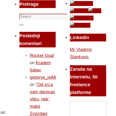
Pretraga
Search
for:
Search
Poslednji
Linkedin
komentari
Mr Vladimir
Rocket Goal
Stankovic
on
Kradem
Zarada na
ljubav
Internetu, 50
gotovye_iwMi
on
“Od srca
freelance
sam darovao
platforme
sliku, nek’
maloj
kao
Zvezdani