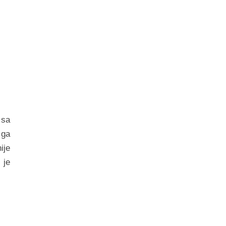
 sa
 ga
ije
 je