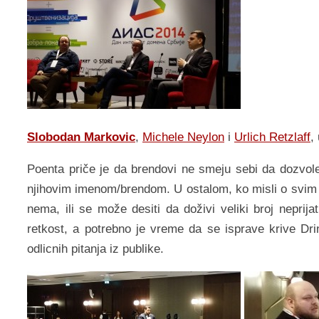
Slobodan Markovic
,
Michele Neylon
i
Urlich Retzlaff
,
Poenta priče je da brendovi ne smeju sebi da dozvol
njihovim imenom/brendom. U ostalom, ko misli o svim
nema, ili se može desiti da doživi veliki broj neprij
retkost, a potrebno je vreme da se isprave krive Dr
odlicnih pitanja iz publike.