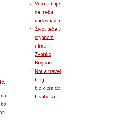
Vreme koje
ne treba
nadoknaditi
Život teče u
laganom
ritmu –
Zvonko
Bogdan
Not a travel
blog –
ic
.
biciklom do
 na
Lisabona
iko
ma.