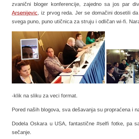
zvanični bloger konferencije, zajedno sa jos par div
Arsenijevic
, iz prvog reda. Jer se domačini dosetili
svega puno, puno utičnica za struju i odličan wi-fi. N
-klik na sliku za veci format.
Pored naših blogova, sva dešavanja su propraćena i 
Dodela Oskara u USA, fantastične #selfi fotke, pa s
sečanje.