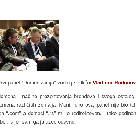
rvi panel “Domenizacija” vodio je odlični
Vladimir Radunov
 domena i načine prezentovanja brendova i svega ostalog
omena različitih zemalja. Meni lično ovaj panel nije bio tol
n “.com” a domaći “.rs” mi je redirektovan. I tako godina
bor.rs jer sam ga ja uzeo odavno.