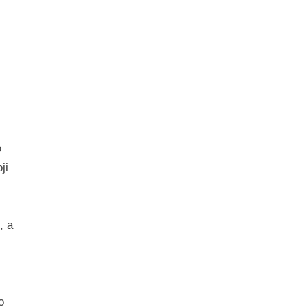
o
ji
, a
o