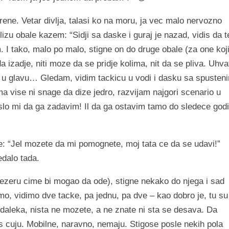
rene. Vetar divlja, talasi ko na moru, ja vec malo nervozno
lizu obale kazem: “Sidji sa daske i guraj je nazad, vidis da t
I tako, malo po malo, stigne on do druge obale (za one koj
izadje, niti moze da se pridje kolima, nit da se pliva. Uhva
o u glavu… Gledam, vidim tackicu u vodi i dasku sa spusten
vise ni snage da dize jedro, razvijam najgori scenario u
slo mi da ga zadavim! Il da ga ostavim tamo do sledece god
e: “Jel mozete da mi pomognete, moj tata ce da se udavi!”
edalo tada.
ezeru cime bi mogao da ode), stigne nekako do njega i sad
mo, vidimo dve tacke, pa jednu, pa dve – kao dobro je, tu su
daleka, nista ne mozete, a ne znate ni sta se desava. Da
 cuju. Mobilne, naravno, nemaju. Stigose posle nekih pola