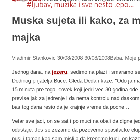
Muska sujeta ili kako, za
majka
Vladimir Stankovic
30/08/2008
30/08/2008
Baba
,
Moje p
Jednog dana, na
jezeru
, sedimo na plazi i smaramo se
Dedinog prijatelja Buce. Gleda Deda i kaze: “Odo ja ma
15 minuta pre toga, covek koji jedri vec 30 godina od
previse jak za jedrenje i da nema kontrolu nad daskom
bas tog dana resio da je krajnje vreme da pocne…
Vetar sve jaci, on se sat i po muci na obali da digne j
odustaje. Jos se zezamo da pozovemo spasilacke ekipe
pusi i taman kad sam mislila da krenemo kuci, on kaz