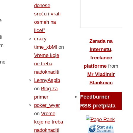
donese
sreću i vrati
e
osmeh na
i
lice!”
ti
crazy
Zarada na
im
time_xbMl
on
Internetu,
Vreme koje
freelance
ine
ne treba
platforme
from
nadoknaditi
Mr Vladimir
LennyAspib
Stankovic
on
Blog za
Feedburner
primer
poker_wyer
RSS-pretplata
on
Vreme
koje ne treba
nadoknaditi