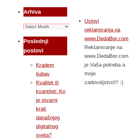
Arhiva
Uslovi
Arhiva
reklamiranja na
www.DedaBor.com
Poslednji
Reklamiranje na
postovi
www.DedaBor.com
je Vaša potreba a
Kradem
moje
ljubav
zadovoljstvo!!! :)
Kvalitet ili
kvantitet: Ko
je stvarni
kralj
današnjeg
digitalnog
sveta?