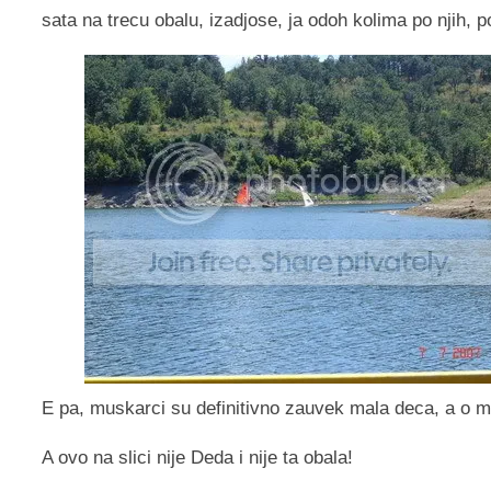
sata na trecu obalu, izadjose, ja odoh kolima po njih, 
E pa, muskarci su definitivno zauvek mala deca, a o 
A ovo na slici nije Deda i nije ta obala!