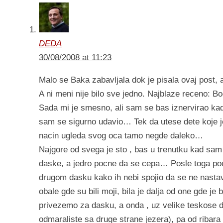
DEDA
30/08/2008 at 11:23
Malo se Baka zabavljala dok je pisala ovaj post, ali
A ni meni nije bilo sve jedno. Najblaze receno: Bo
Sada mi je smesno, ali sam se bas iznervirao kad 
sam se sigurno udavio… Tek da utese dete koje je
nacin ugleda svog oca tamo negde daleko…
Najgore od svega je sto , bas u trenutku kad sam u
daske, a jedro pocne da se cepa… Posle toga poc
drugom dasku kako ih nebi spojio da se ne nastav
obale gde su bili moji, bila je dalja od one gde j
privezemo za dasku, a onda , uz velike teskose
odmaraliste sa druge strane jezera), pa od ribar