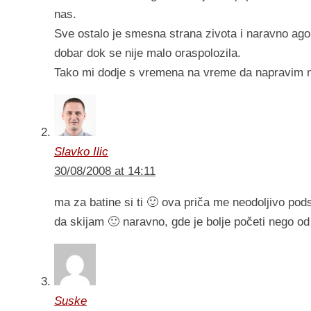
nas.
Sve ostalo je smesna strana zivota i naravno a
dobar dok se nije malo oraspolozila.
Tako mi dodje s vremena na vreme da napravim 
Slavko Ilic
30/08/2008 at 14:11
ma za batine si ti 🙂 ova priča me neodoljivo po
da skijam 🙂 naravno, gde je bolje početi nego od
Suske