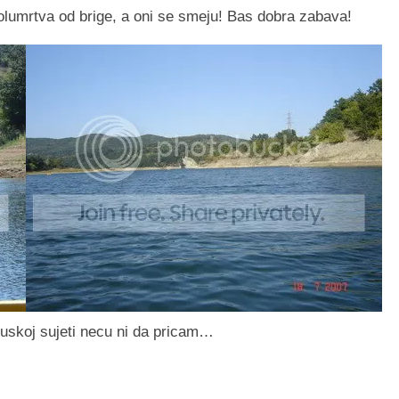
polumrtva od brige, a oni se smeju! Bas dobra zabava!
muskoj sujeti necu ni da pricam…