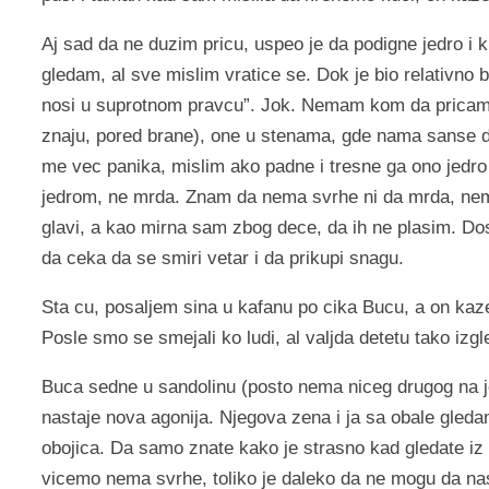
Aj sad da ne duzim pricu, uspeo je da podigne jedro i k
gledam, al sve mislim vratice se. Dok je bio relativno b
nosi u suprotnom pravcu”. Jok. Nemam kom da pricam. 
znaju, pored brane), one u stenama, gde nama sanse da 
me vec panika, mislim ako padne i tresne ga ono jedr
jedrom, ne mrda. Znam da nema svrhe ni da mrda, nema 
glavi, a kao mirna sam zbog dece, da ih ne plasim. Do
da ceka da se smiri vetar i da prikupi snagu.
Sta cu, posaljem sina u kafanu po cika Bucu, a on kaz
Posle smo se smejali ko ludi, al valjda detetu tako izgl
Buca sedne u sandolinu (posto nema niceg drugog na j
nastaje nova agonija. Njegova zena i ja sa obale gleda
obojica. Da samo znate kako je strasno kad gledate iz 
vicemo nema svrhe, toliko je daleko da ne mogu da nas