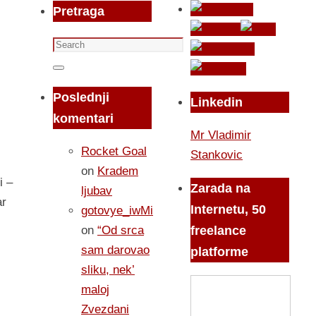
Pretraga
Search
for:
Search
Poslednji
Linkedin
komentari
Mr Vladimir
Rocket Goal
Stankovic
on
Kradem
i –
Zarada na
ljubav
ar
Internetu, 50
gotovye_iwMi
on
“Od srca
freelance
sam darovao
platforme
sliku, nek’
maloj
Zvezdani