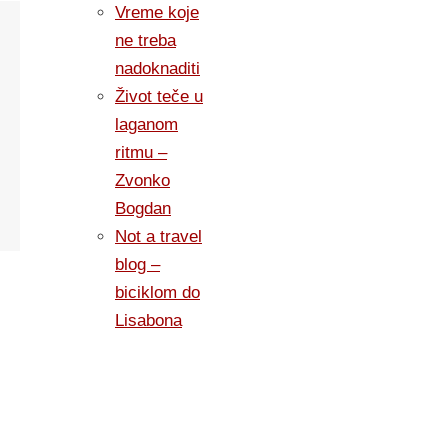
Vreme koje
ne treba
nadoknaditi
Život teče u
laganom
ritmu –
Zvonko
Bogdan
Not a travel
blog –
biciklom do
Lisabona