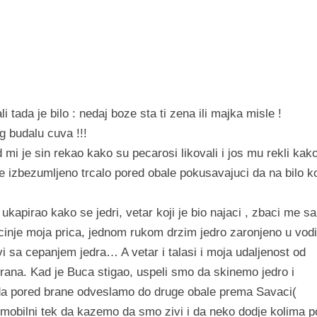
 tada je bilo : nedaj boze sta ti zena ili majka misle !
g budalu cuva !!!
mi je sin rekao kako su pecarosi likovali i jos mu rekli kak
 izbezumljeno trcalo pored obale pokusavajuci da na bilo ko
kapirao kako se jedri, vetar koji je bio najaci , zbaci me sa
inje moja prica, jednom rukom drzim jedro zaronjeno u vodi
i sa cepanjem jedra… A vetar i talasi i moja udaljenost od
e brana. Kad je Buca stigao, uspeli smo da skinemo jedro i
 da pored brane odveslamo do druge obale prema Savaci(
a mobilni tek da kazemo da smo zivi i da neko dodje kolima p