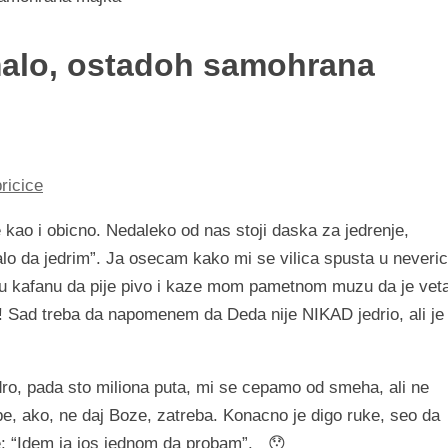
 malo, ostadoh samohrana
ricice
 kao i obicno. Nedaleko od nas stoji daska za jedrenje,
lo da jedrim”. Ja osecam kako mi se vilica spusta u neveric
e u kafanu da pije pivo i kaze mom pametnom muzu da je vet
! Sad treba da napomenem da Deda nije NIKAD jedrio, ali je
edro, pada sto miliona puta, mi se cepamo od smeha, ali ne
, ako, ne daj Boze, zatreba. Konacno je digo ruke, seo da
e: “Idem ja jos jednom da probam”. 😯