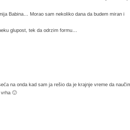
gonija Babina… Morao sam nekoliko dana da budem miran i
neku glupost, tek da odrzim formu…
dseća na onda kad sam ja rešio da je krajnje vreme da nauči
 vrha 🙂