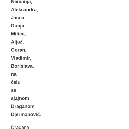
Nemanja,
Aleksandra,
Jasna,
Dunja,
Milica,
Aljaž,
Goran,
Vladimir,
Borislava,
na
čelu
sa
sjajnom
Draganom
Djermanović.
Dragana