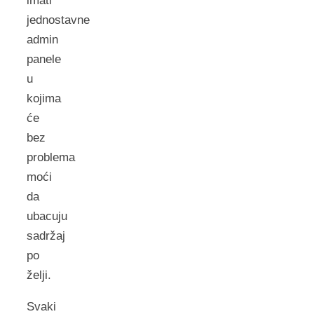
imati
jednostavne
admin
panele
u
kojima
će
bez
problema
moći
da
ubacuju
sadržaj
po
želji.
Svaki