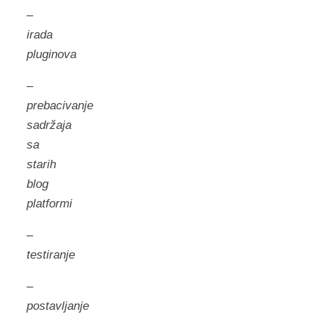
–
irada
pluginova
–
prebacivanje
sadrž
aja
sa
starih
blog
platformi
–
testiranje
–
postavljanje