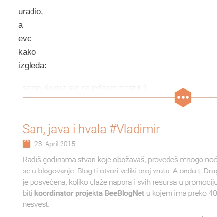
uradio,
a
evo
kako
izgleda: