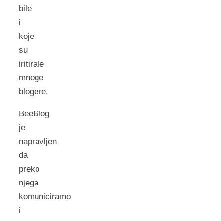
bile
i
koje
su
iritirale
mnoge
blogere.
BeeBlog
je
napravljen
da
preko
njega
komuniciramo
i