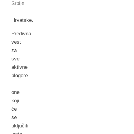
Srbije
i
Hrvatske.
Predivna
vest
za
sve
aktivne
blogere
i
one
koji
će
se
uključiti