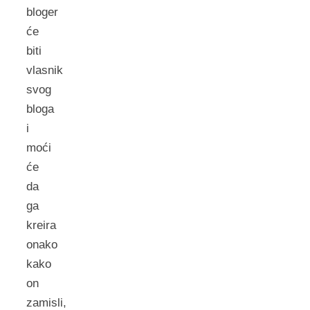
bloger
će
biti
vlasnik
svog
bloga
i
moći
će
da
ga
kreira
onako
kako
on
zamisli,