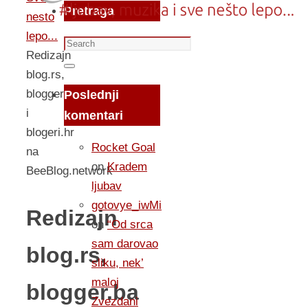
Pretraga
nesto
lepo...
Search
Redizajn
for:
Search
blog.rs,
blogger.ba
Poslednji
i
komentari
blogeri.hr
Rocket Goal
na
on
Kradem
BeeBlog.network
ljubav
gotovye_iwMi
Redizajn
on
“Od srca
sam darovao
blog.rs,
sliku, nek’
maloj
blogger.ba
Zvezdani