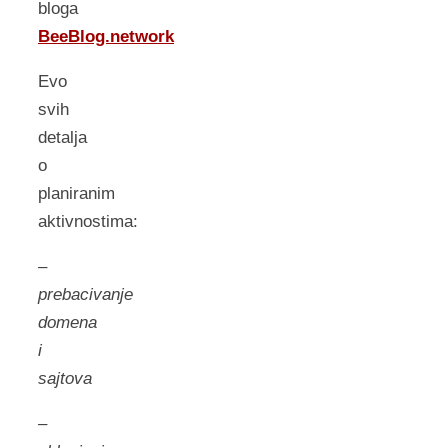
bloga
BeeBlog.network
Evo
svih
detalja
o
planiranim
aktivnostima:
–
prebacivanje
domena
i
sajtova
–