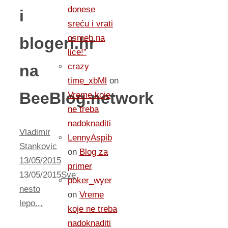
donese
i
sreću i vrati
osmeh na
blogeri.hr
lice!”
na
crazy
time_xbMl
on
BeeBlog.network
Vreme koje
ne treba
nadoknaditi
Vladimir
LennyAspib
Stankovic
on
Blog za
13/05/2015
primer
13/05/2015
Sve
poker_wyer
nesto
on
Vreme
lepo...
koje ne treba
nadoknaditi