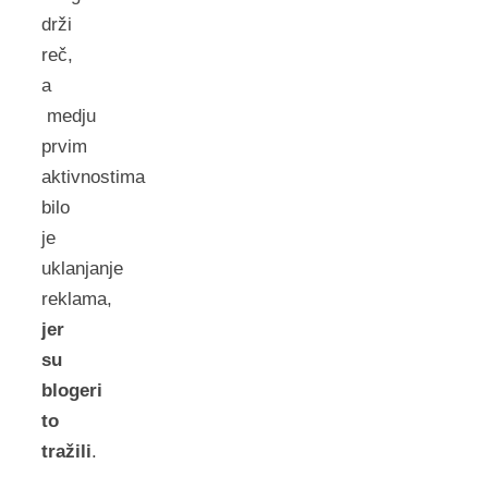
drži
reč,
a
medju
prvim
aktivnostima
bilo
je
uklanjanje
reklama,
jer
su
blogeri
to
tražili
.