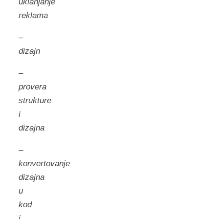
uklanjanje
reklama
–
dizajn
–
provera
strukture
i
dizajna
–
konvertovanje
dizajna
u
kod
i