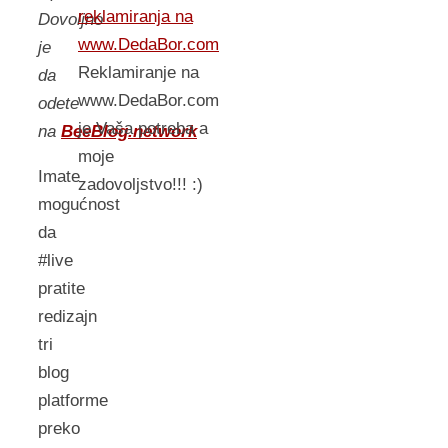
reklamiranja na
Dovoljno
www.DedaBor.com
je
Reklamiranje na
da
www.DedaBor.com
odete
je Vaša potreba a
na
BeeBlog.network
moje
Imate
zadovoljstvo!!! :)
mogućnost
da
#live
pratite
redizajn
tri
blog
platforme
preko