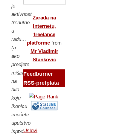
je
aktivnost
Zarada na
trenutno
Internetu,
u
freelance
radu…
platforme
from
(a
Mr Vladimir
ako
Stankovic
predjete
mišem
Feedburner
na
RSS-pretplata
bilo
koju
ikonicu
imaćete
uputstvo
Uslovi
ispod.