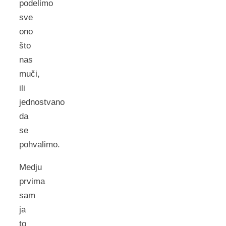
podelimo
sve
ono
što
nas
muči,
ili
jednostvano
da
se
pohvalimo.
Medju
prvima
sam
ja
to