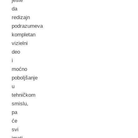
jeste
da
redizajn
podrazumeva
kompletan
vizielni
deo
i
moćno
poboljšanje
u
tehničkom
smislu,
pa
će
svi