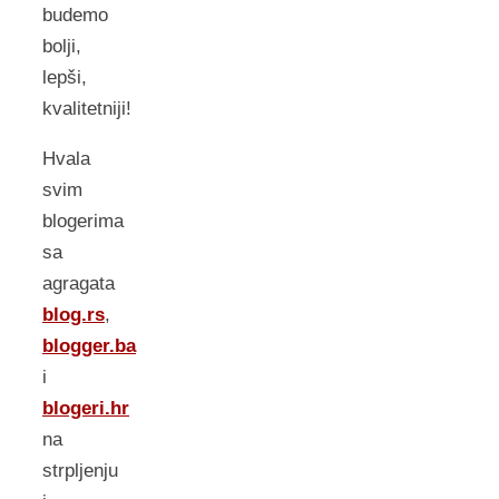
budemo
bolji,
lepši,
kvalitetniji!
Hvala
svim
blogerima
sa
agragata
blog.rs
,
blogger.ba
i
blogeri.hr
na
strpljenju