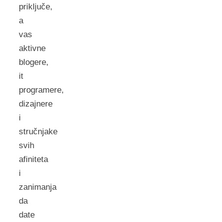
priključe,
a
vas
aktivne
blogere,
it
programere,
dizajnere
i
stručnjake
svih
afiniteta
i
zanimanja
da
date