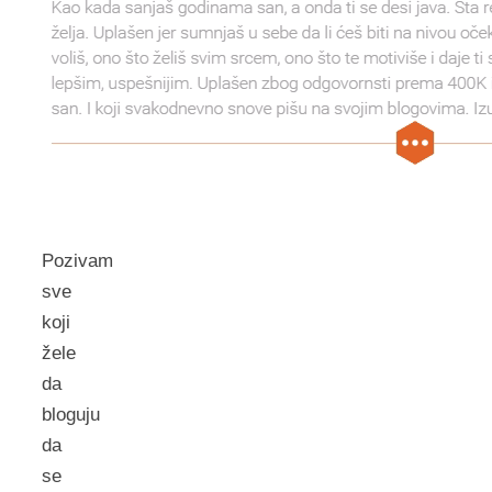
Pozivam
sve
koji
žele
da
bloguju
da
se