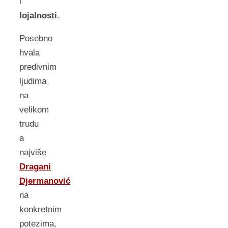
i
lojalnosti
.
Posebno
hvala
predivnim
ljudima
na
velikom
trudu
a
najviše
Dragani
Djermanović
na
konkretnim
potezima,