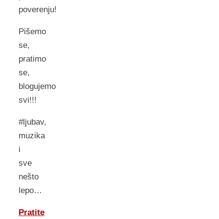
poverenju!
Pišemo
se,
pratimo
se,
blogujemo
svi!!!
#ljubav,
muzika
i
sve
nešto
lepo…
Pratite