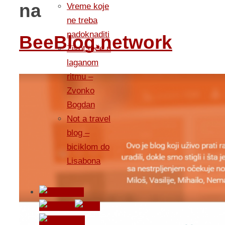
na
Vreme koje
ne treba
nadoknaditi
BeeBlog.network
Život teče u
laganom
ritmu –
Zvonko
Bogdan
Not a travel
blog –
biciklom do
Lisabona