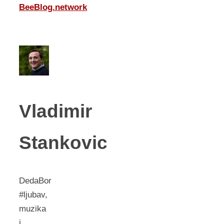
BeeBlog.network
Vladimir
Stankovic
DedaBor
#ljubav,
muzika
i