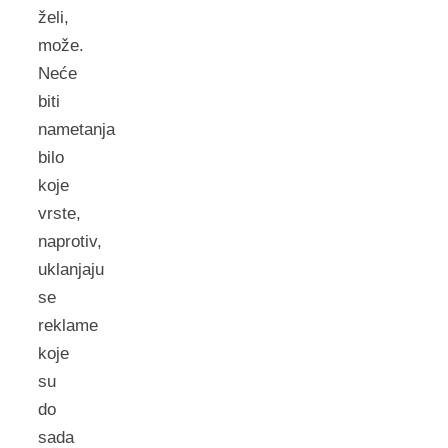
želi,
može.
Neće
biti
nametanja
bilo
koje
vrste,
naprotiv,
uklanjaju
se
reklame
koje
su
do
sada