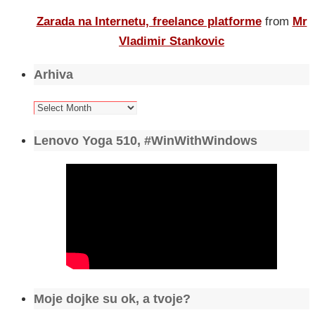
Zarada na Internetu, freelance platforme
from
Mr
Vladimir Stankovic
Arhiva
Arhiva
Lenovo Yoga 510, #WinWithWindows
Moje dojke su ok, a tvoje?