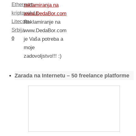
Ethereum
,
reklamiranja na
kriptovaluta
,
www.DedaBor.com
Litecoin
,
Reklamiranje na
Srbija
www.DedaBor.com
0
je Vaša potreba a
moje
zadovoljstvo!!! :)
Zarada na Internetu – 50 freelance platforme