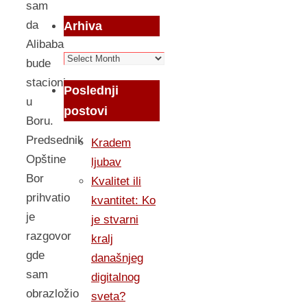
sam
da
Arhiva
Alibaba
Arhiva
bude
stacionirana
Poslednji
u
postovi
Boru.
Predsednik
Kradem
Opštine
ljubav
Bor
Kvalitet ili
prihvatio
kvantitet: Ko
je
je stvarni
razgovor
kralj
gde
današnjeg
sam
digitalnog
obrazložio
sveta?