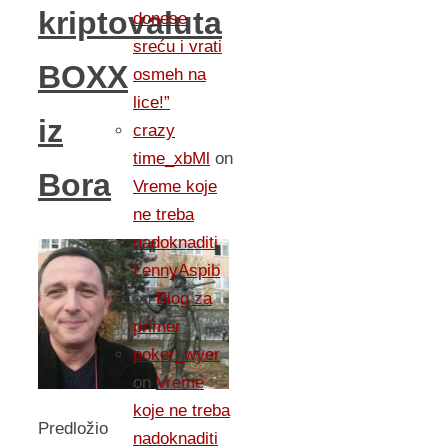
kriptovaluta
donese
sreću i vrati
BOXX
osmeh na
lice!”
iz
crazy
time_xbMl
on
Bora
Vreme koje
ne treba
nadoknaditi
LennyAspib
on
Blog za
primer
poker_wyer
on
Vreme
koje ne treba
Predložio
nadoknaditi