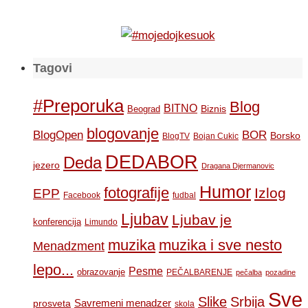
Tagovi
#Preporuka
Blog
BITNO
Biznis
Beograd
blogovanje
BOR
BlogOpen
Borsko
BlogTV
Bojan Cukic
DEDABOR
Deda
jezero
Dragana Djermanovic
Humor
fotografije
Izlog
EPP
Facebook
fudbal
Ljubav
Ljubav je
konferencija
Limundo
muzika
muzika i sve nesto
Menadzment
lepo...
Pesme
obrazovanje
PEČALBARENJE
pečalba
pozadine
Sve
Slike
Srbija
Savremeni menadzer
prosveta
skola