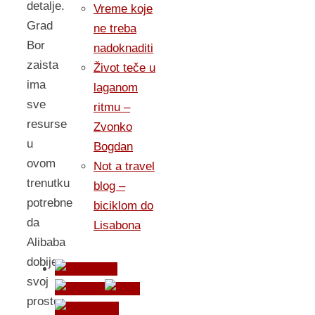
detalje.
Vreme koje
Grad
ne treba
Bor
nadoknaditi
zaista
Život teče u
ima
laganom
sve
ritmu –
resurse
Zvonko
u
Bogdan
ovom
Not a travel
trenutku
blog –
potrebne
biciklom do
da
Lisabona
Alibaba
dobije
svoj
prostor