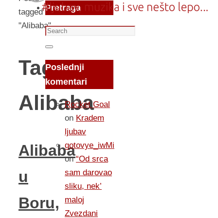
Pretraga
tagged
"Alibaba"
Search
for:
Search
Tag:
Poslednji
komentari
Alibaba
Rocket Goal
on
Kradem
ljubav
gotovye_iwMi
Alibaba
on
“Od srca
sam darovao
u
sliku, nek’
Boru,
maloj
Zvezdani