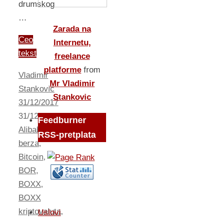
drumskog
…
Zarada na
Ceo
Internetu,
tekst
freelance
platforme
from
Vladimir
Mr Vladimir
Stankovic
Stankovic
31/12/2017
31/12/2017
Biznis
Feedburner
Alibaba
,
RSS-pretplata
berza
,
Bitcoin
,
BOR
,
BOXX
,
BOXX
kriptovaluta
,
Uslovi