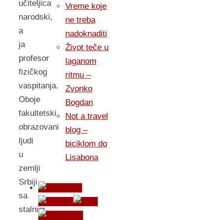
učiteljica
Vreme koje
narodski,
ne treba
a
nadoknaditi
ja
Život teče u
profesor
laganom
fizičkog
ritmu –
vaspitanja.
Zvonko
Oboje
Bogdan
fakultetski
Not a travel
obrazovani
blog –
ljudi
biciklom do
u
Lisabona
zemlji
Srbiji,
sa
stalnim