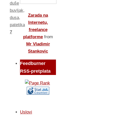
duše
buvljak
,
Zarada na
dusa
,
Internetu,
patetika
freelance
7
platforme
from
Mr Vladimir
Stankovic
Feedburner
RSS-pretplata
Uslovi