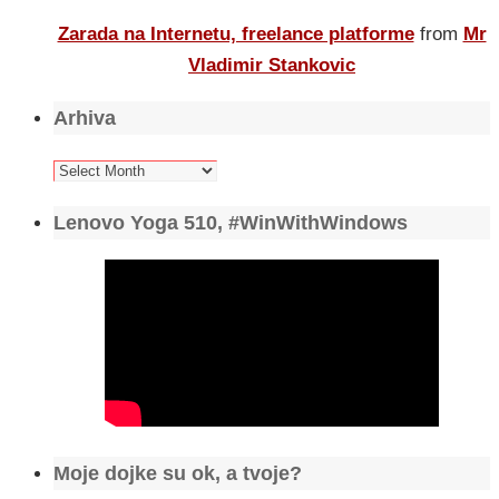
Zarada na Internetu, freelance platforme
from
Mr
Vladimir Stankovic
Arhiva
Arhiva
Lenovo Yoga 510, #WinWithWindows
Moje dojke su ok, a tvoje?