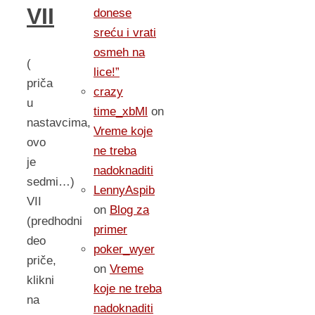
VII
donese
sreću i vrati
osmeh na
(
lice!”
priča
crazy
u
time_xbMl
on
nastavcima,
Vreme koje
ovo
ne treba
je
nadoknaditi
sedmi…)
LennyAspib
VII
on
Blog za
(predhodni
primer
deo
poker_wyer
priče,
on
Vreme
klikni
koje ne treba
na
nadoknaditi