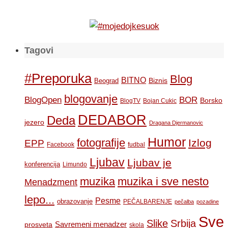
Tagovi
#Preporuka
Blog
BITNO
Biznis
Beograd
blogovanje
BOR
BlogOpen
Borsko
BlogTV
Bojan Cukic
DEDABOR
Deda
jezero
Dragana Djermanovic
Humor
fotografije
Izlog
EPP
Facebook
fudbal
Ljubav
Ljubav je
konferencija
Limundo
muzika
muzika i sve nesto
Menadzment
lepo...
Pesme
obrazovanje
PEČALBARENJE
pečalba
pozadine
Sve
Slike
Srbija
Savremeni menadzer
prosveta
skola