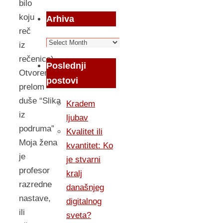
bilo
koju
Arhiva
reč
Arhiva
iz
rečenice)
Poslednji
Otvoreni
postovi
prelom
duše “Slika
Kradem
iz
ljubav
podruma”
Kvalitet ili
Moja žena
kvantitet: Ko
je
je stvarni
profesor
kralj
razredne
današnjeg
nastave,
digitalnog
ili
sveta?