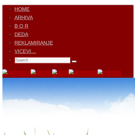
Skip
HOME
to
ARHIVA
content
B O R
DEDA
REKLAMIRANJE
VICEVI…
Search
Search
for: