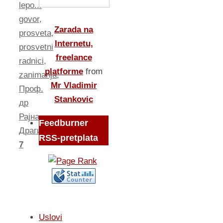
lepo...
govor
,
Zarada na
prosveta
,
Internetu,
prosvetni
freelance
radnici
,
platforme
from
zanimanja
,
Mr Vladimir
Проф.
Stankovic
др
Рајна
Feedburner
Драгићевић
RSS-pretplata
7
Uslovi