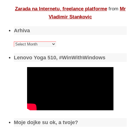
Zarada na Internetu, freelance platforme
from
Mr
Vladimir Stankovic
Arhiva
Arhiva
Lenovo Yoga 510, #WinWithWindows
Moje dojke su ok, a tvoje?