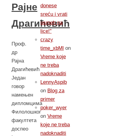
Рајнe
donese
sreću i vrati
Драгићевић
osmeh na
lice!”
crazy
Проф.
time_xbMl
on
др
Vreme koje
Рајна
ne treba
Драгићевић
nadoknaditi
Један
LennyAspib
говор
on
Blog za
намењен
primer
дипломцима
poker_wyer
Филолошког
on
Vreme
факултета
koje ne treba
доспео
nadoknaditi