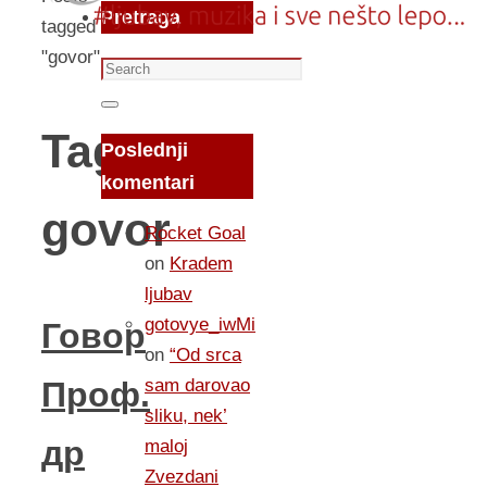
Pretraga
tagged
"govor"
Search
for:
Search
Tag:
Poslednji
komentari
govor
Rocket Goal
on
Kradem
ljubav
gotovye_iwMi
Говор
on
“Od srca
sam darovao
Проф.
sliku, nek’
др
maloj
Zvezdani