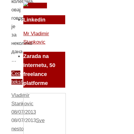
колегама,
овај
говор
Linkedin
је
Mr Vladimir
за
Stankovic
неколико
дана
Zarada na
…
Internetu, 50
Ceo
freelance
tekst
platforme
Vladimir
Stankovic
08/07/2013
08/07/2013
Sve
nesto