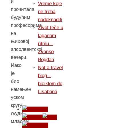
и
Vreme koje
прочитала
ne treba
будућим
nadoknaditi
професорима
Život teče u
на
laganom
њиховој
ritmu –
апсолвентској
Zvonko
вечери.
Bogdan
Иако
Not a travel
је
blog –
био
biciklom do
намењен
Lisabona
уском
кругу
људи,
младим