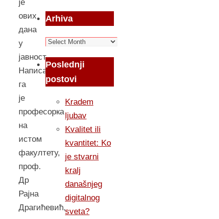
је
ових
Arhiva
дана
Arhiva
у
јавност.
Poslednji
Написала
postovi
га
је
Kradem
професорка
ljubav
на
Kvalitet ili
истом
kvantitet: Ko
факултету,
je stvarni
проф.
kralj
Др
današnjeg
Рајна
digitalnog
Драгићевић,
sveta?