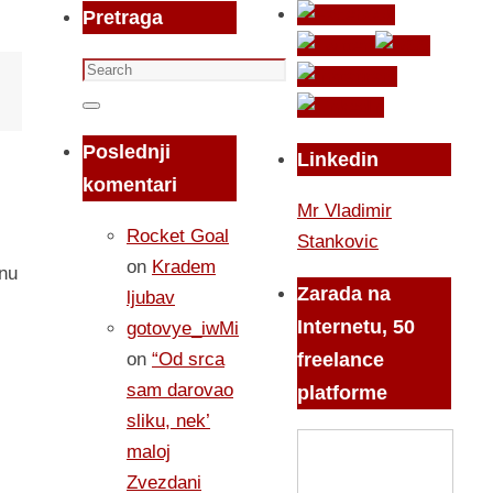
Pretraga
Search
for:
Search
Poslednji
Linkedin
komentari
Mr Vladimir
Rocket Goal
Stankovic
on
Kradem
vnu
Zarada na
ljubav
Internetu, 50
gotovye_iwMi
on
“Od srca
freelance
sam darovao
platforme
sliku, nek’
maloj
Zvezdani