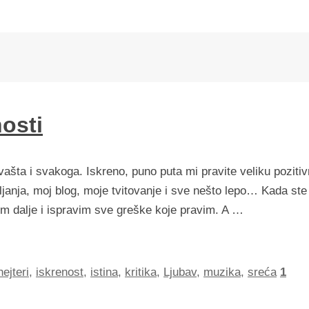
nosti
ašta i svakoga. Iskreno, puno puta mi pravite veliku poziti
nja, moj blog, moje tvitovanje i sve nešto lepo… Kada ste
m dalje i ispravim sve greške koje pravim. A …
hejteri
,
iskrenost
,
istina
,
kritika
,
Ljubav
,
muzika
,
sreća
1