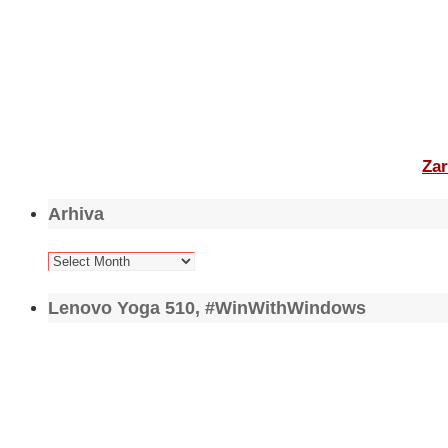
Zar
Arhiva
Arhiva
Lenovo Yoga 510, #WinWithWindows