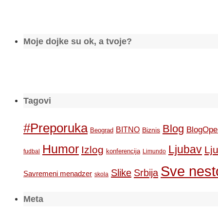
Moje dojke su ok, a tvoje?
Tagovi
#Preporuka
Blog
BlogOpe
BITNO
Biznis
Beograd
Humor
Ljubav
Izlog
Lj
konferencija
fudbal
Limundo
Sve nesto
Slike
Srbija
Savremeni menadzer
skola
Meta