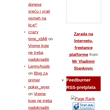
donese
sreću i vrati
osmeh na
lice!”
crazy
Zarada na
time_xbMl
on
Internetu,
Vreme koje
freelance
ne treba
platforme
from
nadoknaditi
Mr Vladimir
LennyAspib
Stankovic
on
Blog za
Feedburner
primer
poker_wyer
RSS-pretplata
on
Vreme
koje ne treba
nadoknaditi