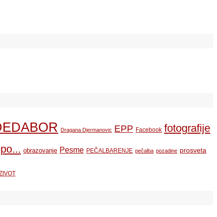
DEDABOR
fotografije
EPP
Facebook
Dragana Djermanovic
po...
Pesme
prosveta
obrazovanje
PEČALBARENJE
pečalba
pozadine
ZIVOT