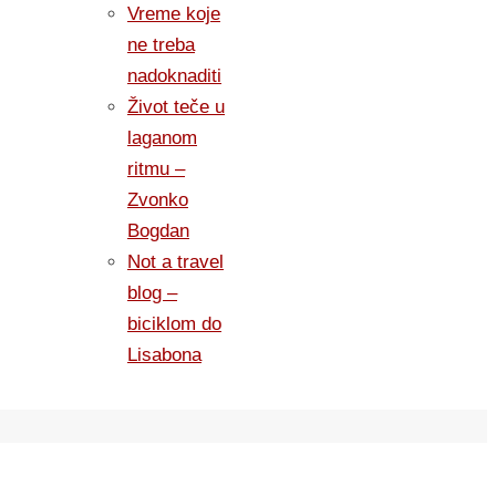
Vreme koje
ne treba
nadoknaditi
Život teče u
laganom
ritmu –
Zvonko
Bogdan
Not a travel
blog –
biciklom do
Lisabona