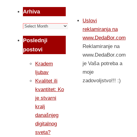
Arhiva
Uslovi
Arhiva
reklamiranja na
www.DedaBor.com
Poslednji
Reklamiranje na
postovi
www.DedaBor.com
je Vaša potreba a
Kradem
moje
ljubav
zadovoljstvo!!! :)
Kvalitet ili
kvantitet: Ko
je stvarni
kralj
današnjeg
digitalnog
sveta?