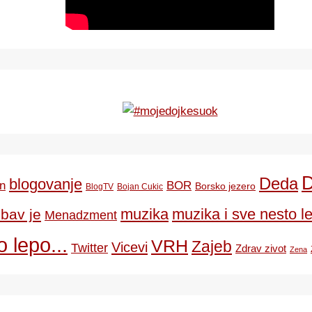
Deda
blogovanje
BOR
n
Borsko jezero
BlogTV
Bojan Cukic
ubav je
muzika
muzika i sve nesto le
Menadzment
 lepo...
VRH
Zajeb
Vicevi
Twitter
Zdrav zivot
Zena