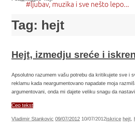
Tag:
hejt
Hejt, izmedju sreće i iskre
Apsolutno razumem vašu potrebu da kritikujete sve i sv
reklamu kada neargumentovano napadate moja razmišlja
argumentovani, onda mi dajete veliku snagu da nastavi
Ceo tekst
Vladimir Stankovic
09/07/2012
10/07/2012
iskrice
hejt
,