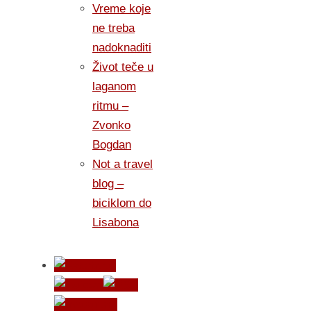
Vreme koje
ne treba
nadoknaditi
Život teče u
laganom
ritmu –
Zvonko
Bogdan
Not a travel
blog –
biciklom do
Lisabona