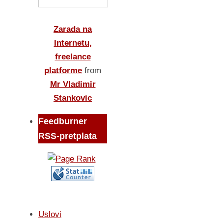
Zarada na
Internetu,
freelance
platforme
from
Mr Vladimir
Stankovic
Feedburner
RSS-pretplata
Uslovi