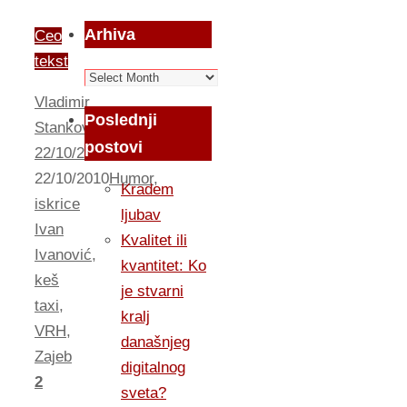
Arhiva
Ceo
tekst
Arhiva
Vladimir
Poslednji
Stankovic
postovi
22/10/2010
22/10/2010
Humor
,
Kradem
iskrice
ljubav
Ivan
Kvalitet ili
Ivanović
,
kvantitet: Ko
keš
je stvarni
taxi
,
kralj
VRH
,
današnjeg
Zajeb
digitalnog
2
sveta?