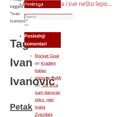
Pretraga
tagged
"Ivan
Search
Ivanović"
for:
Search
Poslednji
Tag:
komentari
Rocket Goal
Ivan
on
Kradem
ljubav
Ivanović
gotovye_iwMi
on
“Od srca
sam darovao
sliku, nek’
Petak
maloj
Zvezdani