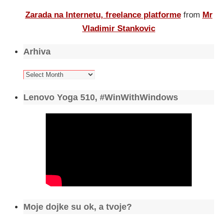
Zarada na Internetu, freelance platforme
from
Mr
Vladimir Stankovic
Arhiva
Arhiva
Lenovo Yoga 510, #WinWithWindows
Moje dojke su ok, a tvoje?