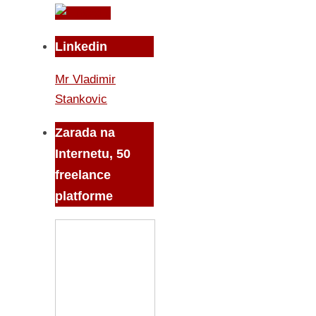
Linkedin
Mr Vladimir
Stankovic
Zarada na
Internetu, 50
freelance
platforme