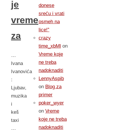
je
donese
sreću i vrati
vreme
osmeh na
lice!”
za
crazy
time_xbMl
on
Vreme koje
…
ne treba
Ivana
nadoknaditi
Ivanovića
LennyAspib
:
on
Blog za
Ljubav,
primer
muzika
poker_wyer
i
on
Vreme
keš
koje ne treba
taxi
nadoknaditi
…