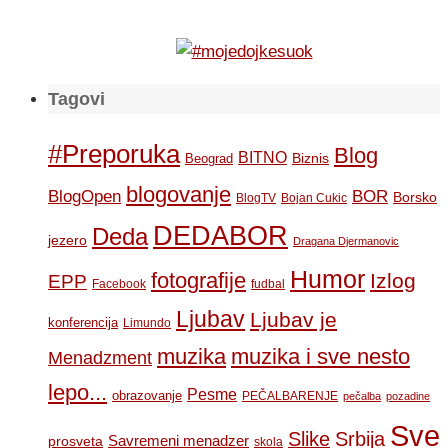
Tagovi
#Preporuka
Blog
BITNO
Biznis
Beograd
blogovanje
BOR
BlogOpen
Borsko
BlogTV
Bojan Cukic
DEDABOR
Deda
jezero
Dragana Djermanovic
Humor
fotografije
Izlog
EPP
Facebook
fudbal
Ljubav
Ljubav je
konferencija
Limundo
muzika
muzika i sve nesto
Menadzment
lepo...
Pesme
obrazovanje
PEČALBARENJE
pečalba
pozadine
Sve
Slike
Srbija
Savremeni menadzer
prosveta
skola