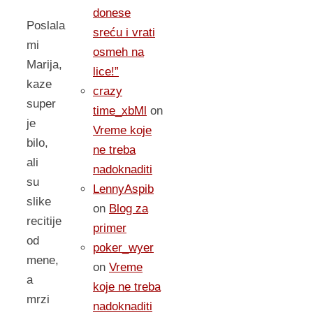
donese
Poslala
sreću i vrati
mi
osmeh na
Marija,
lice!”
kaze
crazy
super
time_xbMl
on
je
Vreme koje
bilo,
ne treba
ali
nadoknaditi
su
LennyAspib
slike
on
Blog za
recitije
primer
od
poker_wyer
mene,
on
Vreme
a
koje ne treba
mrzi
nadoknaditi