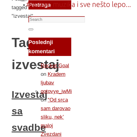
Pretraga
tagged
"izvestaj"
Search
for:
Search
Tag:
Poslednji
komentari
izvestaj
Rocket Goal
on
Kradem
ljubav
gotovye_iwMi
Izvestaj
on
“Od srca
sam darovao
sa
sliku, nek’
svadbe
maloj
Zvezdani