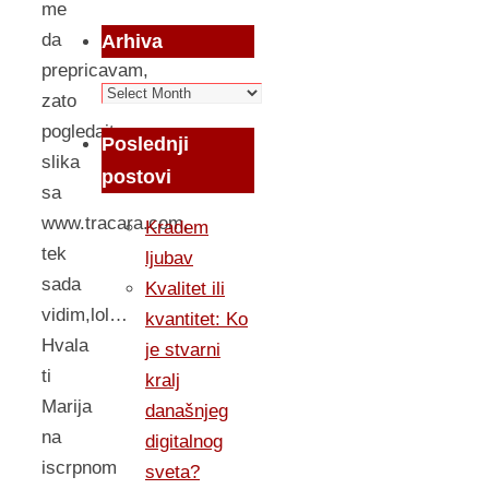
me
da
Arhiva
prepricavam,
Arhiva
zato
pogledajte:
Poslednji
slika
postovi
sa
www.tracara.com,
Kradem
tek
ljubav
sada
Kvalitet ili
vidim,lol…
kvantitet: Ko
Hvala
je stvarni
ti
kralj
Marija
današnjeg
na
digitalnog
iscrpnom
sveta?