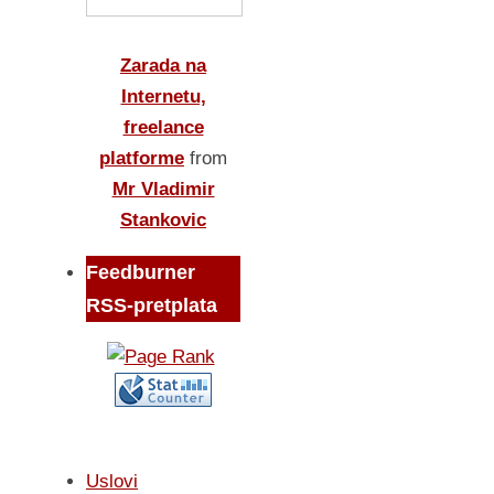
Zarada na
Internetu,
freelance
platforme
from
Mr Vladimir
Stankovic
Feedburner
RSS-pretplata
Uslovi