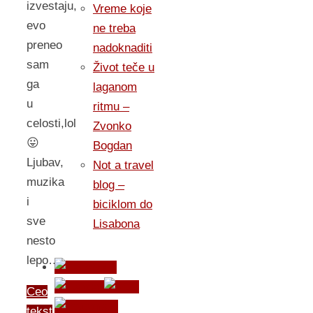
izvestaju,
Vreme koje
evo
ne treba
preneo
nadoknaditi
sam
Život teče u
ga
laganom
u
ritmu –
celosti,lol
Zvonko
😛
Bogdan
Ljubav,
Not a travel
muzika
blog –
i
biciklom do
sve
Lisabona
nesto
lepo…
Ceo
tekst