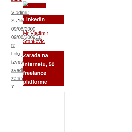
Vladimir
Linkedin
Stankovic
09/08/2009
Mr Vladimir
09/08/2009
Cu
Stankovic
te
linkujem...
Zarada na
izvestaj
,
Internetu, 50
svadba
,
freelance
zanimljivamuzika.com
platforme
7