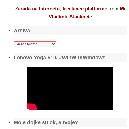
Zarada na Internetu, freelance platforme
from
Mr
Vladimir Stankovic
Arhiva
Arhiva
Lenovo Yoga 510, #WinWithWindows
Moje dojke su ok, a tvoje?