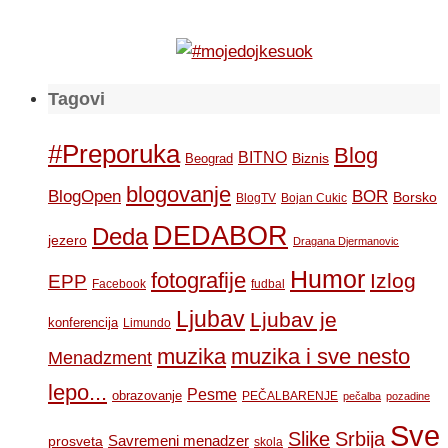
Tagovi
#Preporuka
Blog
BITNO
Biznis
Beograd
blogovanje
BOR
BlogOpen
Borsko
BlogTV
Bojan Cukic
DEDABOR
Deda
jezero
Dragana Djermanovic
Humor
fotografije
Izlog
EPP
Facebook
fudbal
Ljubav
Ljubav je
konferencija
Limundo
muzika
muzika i sve nesto
Menadzment
lepo...
Pesme
obrazovanje
PEČALBARENJE
pečalba
pozadine
Sve
Slike
Srbija
Savremeni menadzer
prosveta
skola