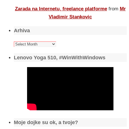
Zarada na Internetu, freelance platforme
from
Mr
Vladimir Stankovic
Arhiva
Arhiva
Lenovo Yoga 510, #WinWithWindows
Moje dojke su ok, a tvoje?