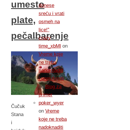
umesto
donese
sreću i vrati
plate,
osmeh na
lice!”
pečalbarenje
crazy
time_xbMl
on
Vreme koje
ne treba
nadoknaditi
LennyAspib
on
Blog za
primer
poker_wyer
Čučuk
on
Vreme
Stana
koje ne treba
i
nadoknaditi