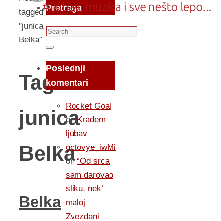
Pretraga
tagged
"junica
Search
Belka"
for:
Search
Poslednji
Tag:
komentari
Rocket Goal
junica
on
Kradem
ljubav
Belka
gotovye_iwMi
on
“Od srca
sam darovao
sliku, nek’
Belka
maloj
Zvezdani