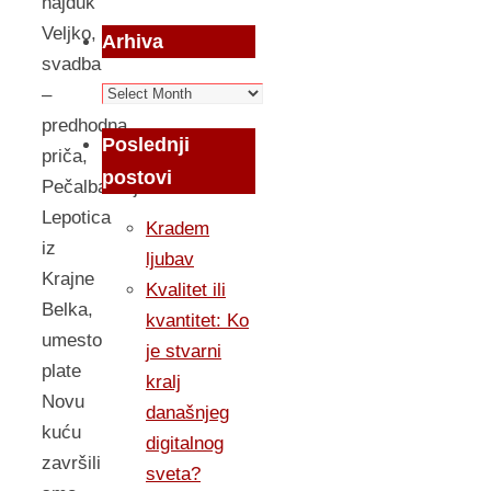
hajduk
Veljko,
Arhiva
svadba
Arhiva
–
predhodna
Poslednji
priča,
postovi
Pečalbarenje
Lepotica
Kradem
iz
ljubav
Krajne
Kvalitet ili
Belka,
kvantitet: Ko
umesto
je stvarni
plate
kralj
Novu
današnjeg
kuću
digitalnog
završili
sveta?