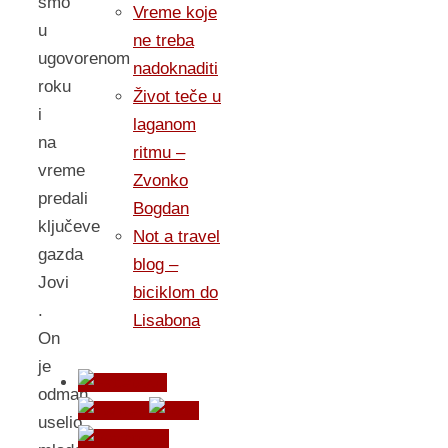
smo
Vreme koje
u
ne treba
ugovorenom
nadoknaditi
roku
Život teče u
i
laganom
na
ritmu –
vreme
Zvonko
predali
Bogdan
ključeve
Not a travel
gazda
blog –
Jovi
biciklom do
.
Lisabona
On
je
odmah
uselio