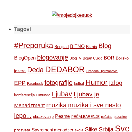
Tagovi
#Preporuka
Blog
BITNO
Biznis
Beograd
blogovanje
BOR
BlogOpen
Borsko
BlogTV
Bojan Cukic
DEDABOR
Deda
jezero
Dragana Djermanovic
Humor
fotografije
Izlog
EPP
Facebook
fudbal
Ljubav
Ljubav je
konferencija
Limundo
muzika
muzika i sve nesto
Menadzment
lepo...
Pesme
obrazovanje
PEČALBARENJE
pečalba
pozadine
Sve
Slike
Srbija
Savremeni menadzer
prosveta
skola