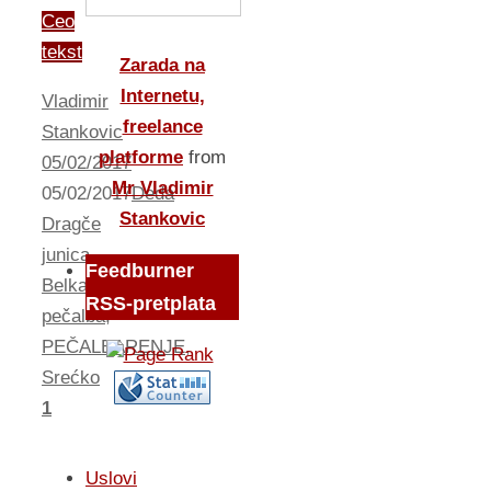
Ceo
tekst
Zarada na
Internetu,
Vladimir
freelance
Stankovic
platforme
from
05/02/2017
Mr Vladimir
05/02/2017
Deda
Stankovic
Dragče
junica
Feedburner
Belka
,
RSS-pretplata
pečalba
,
PEČALBARENJE
,
Srećko
1
Uslovi