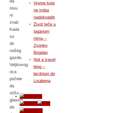
da
Vreme koje
nisu
ne treba
ni
nadoknaditi
znali
Život teče u
Kada
laganom
su
ritmu –
do
Zvonko
našeg
Bogdan
gazde,
Not a travel
Veljkovog
blog –
oca
biciklom do
počele
Lisabona
da
stižu
glasine
da