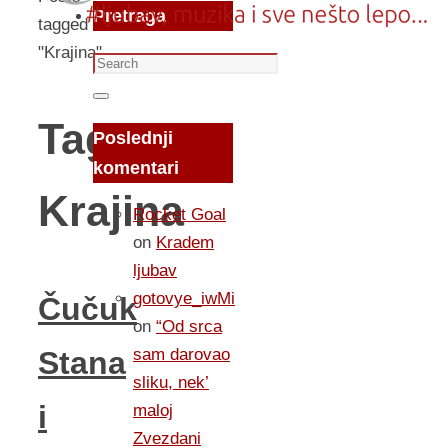
Pretraga
tagged
"Krajina"
Search
for:
Search
Tag:
Poslednji
komentari
Krajina
Rocket Goal
on
Kradem
ljubav
gotovye_iwMi
Čučuk
on
“Od srca
sam darovao
Stana
sliku, nek’
i
maloj
Zvezdani