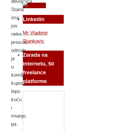
devojčica
Stana
ima
Linkedin
jos
Mr Vladimir
neke
Stankovic
prosce,
odmah
Zarada na
je
Internetu, 50
u
freelance
komšiluku
platforme
kupio
lepu
kuću
i
imanje,
pa