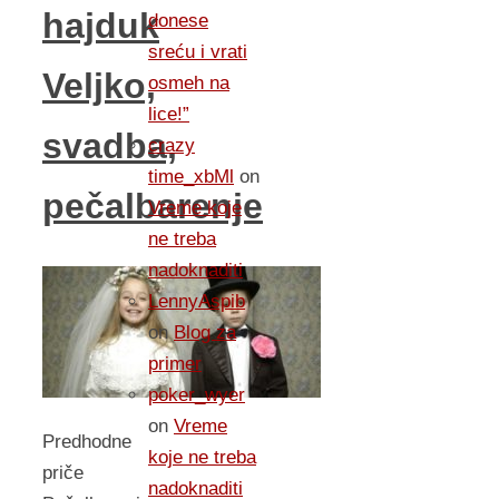
hajduk
donese
sreću i vrati
Veljko,
osmeh na
lice!”
svadba,
crazy
time_xbMl
on
pečalbarenje
Vreme koje
ne treba
nadoknaditi
LennyAspib
on
Blog za
primer
poker_wyer
on
Vreme
Predhodne
koje ne treba
priče
nadoknaditi