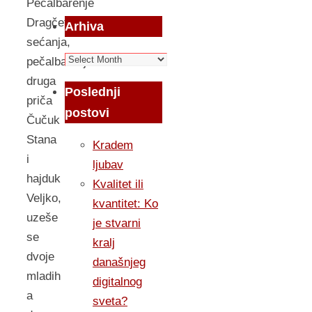
Pečalbarenje
Dragčetova
Arhiva
sećanja,
Arhiva
pečalbarenje
druga
Poslednji
priča
postovi
Čučuk
Stana
Kradem
i
ljubav
hajduk
Kvalitet ili
Veljko,
kvantitet: Ko
uzeše
je stvarni
se
kralj
dvoje
današnjeg
mladih
digitalnog
a
sveta?