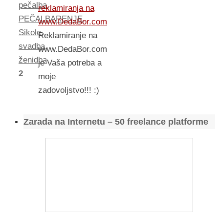
pečalba
,
reklamiranja na
PEČALBARENJE
,
www.DedaBor.com
Sikole
,
Reklamiranje na
svadba
,
www.DedaBor.com
ženidba
je Vaša potreba a
2
moje
zadovoljstvo!!! :)
Zarada na Internetu – 50 freelance platforme