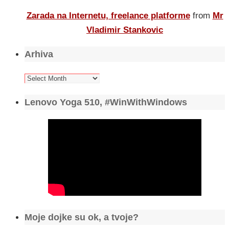
Zarada na Internetu, freelance platforme
from
Mr
Vladimir Stankovic
Arhiva
Arhiva
Lenovo Yoga 510, #WinWithWindows
Moje dojke su ok, a tvoje?