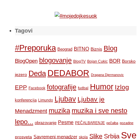
Tagovi
#Preporuka
Blog
BITNO
Biznis
Beograd
blogovanje
BOR
BlogOpen
Borsko
BlogTV
Bojan Cukic
DEDABOR
Deda
jezero
Dragana Djermanovic
Humor
fotografije
Izlog
EPP
Facebook
fudbal
Ljubav
Ljubav je
konferencija
Limundo
muzika
muzika i sve nesto
Menadzment
lepo...
Pesme
obrazovanje
PEČALBARENJE
pečalba
pozadine
Sve
Slike
Srbija
Savremeni menadzer
prosveta
skola