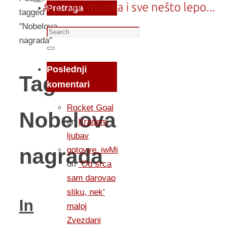
Pretraga
tagged
"Nobelova
Search
nagrada"
for:
Search
Poslednji
Tag:
komentari
Rocket Goal
Nobelova
on
Kradem
ljubav
nagrada
gotovye_iwMi
on
“Od srca
sam darovao
sliku, nek’
In
maloj
Zvezdani