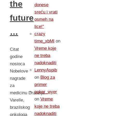
the
donese
sreću i vrati
future
osmeh na
lice!”
…
crazy
time_xbMl
on
Vreme koje
Citat
ne treba
godine
nadoknaditi
nosioca
LennyAspib
Nobelove
on
Blog za
nagrade
primer
za
poker_wyer
medicinu Drauzija
on
Vreme
Varelle,
koje ne treba
brazilskog
nadoknaditi
onkologa