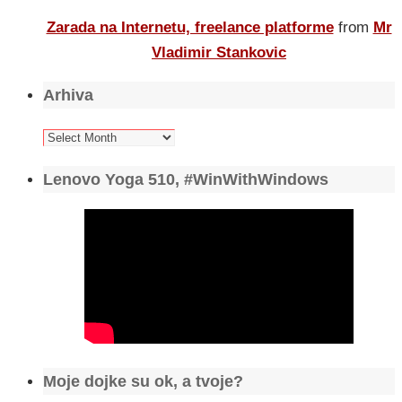
Zarada na Internetu, freelance platforme
from
Mr
Vladimir Stankovic
Arhiva
Arhiva
Lenovo Yoga 510, #WinWithWindows
Moje dojke su ok, a tvoje?