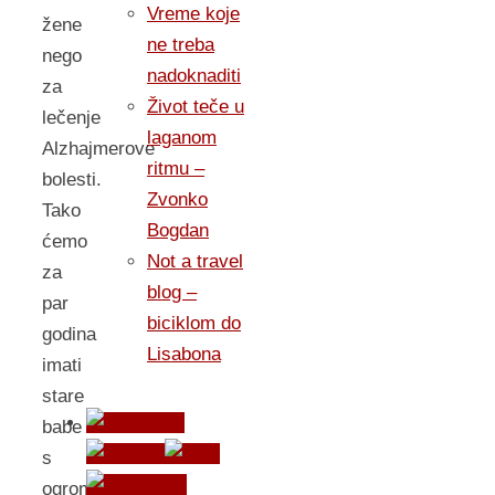
Vreme koje
žene
ne treba
nego
nadoknaditi
za
Život teče u
lečenje
laganom
Alzhajmerove
ritmu –
bolesti.
Zvonko
Tako
Bogdan
ćemo
Not a travel
za
blog –
par
biciklom do
godina
Lisabona
imati
stare
babe
s
ogromnim