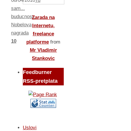
08/04/2010
Tu
sam...
buducnost
,
Zarada na
Nobelova
Internetu,
nagrada
freelance
10
platforme
from
Mr Vladimir
Stankovic
Feedburner
RSS-pretplata
Uslovi