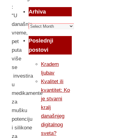
:
Arhiva
“U
današnje
Arhiva
vreme,
Poslednji
pet
postovi
puta
više
Kradem
se
ljubav
investira
Kvalitet ili
u
kvantitet: Ko
medikamente
je stvarni
za
kralj
mušku
današnjeg
potenciju
digitalnog
i silikone
sveta?
za