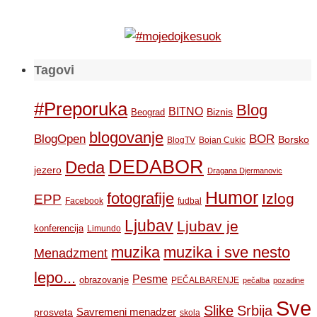
Tagovi
#Preporuka
Blog
BITNO
Biznis
Beograd
blogovanje
BOR
BlogOpen
Borsko
BlogTV
Bojan Cukic
DEDABOR
Deda
jezero
Dragana Djermanovic
Humor
fotografije
Izlog
EPP
Facebook
fudbal
Ljubav
Ljubav je
konferencija
Limundo
muzika
muzika i sve nesto
Menadzment
lepo...
Pesme
obrazovanje
PEČALBARENJE
pečalba
pozadine
Sve
Slike
Srbija
Savremeni menadzer
prosveta
skola