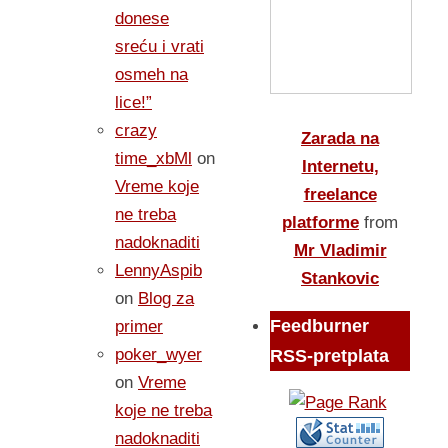
donese
sreću i vrati
osmeh na
lice!”
crazy
Zarada na
time_xbMl
on
Internetu,
Vreme koje
freelance
ne treba
platforme
from
nadoknaditi
Mr Vladimir
LennyAspib
Stankovic
on
Blog za
Feedburner
primer
poker_wyer
RSS-pretplata
on
Vreme
koje ne treba
nadoknaditi