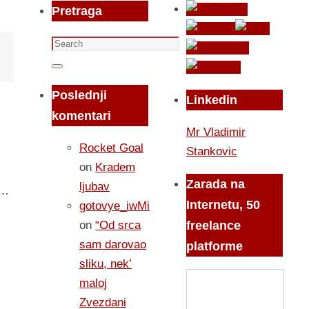
Pretraga
Search
for:
Search
Poslednji
Linkedin
komentari
Mr Vladimir
Rocket Goal
Stankovic
on
Kradem
Zarada na
ljubav
h…
Internetu, 50
gotovye_iwMi
on
“Od srca
freelance
sam darovao
platforme
sliku, nek’
maloj
Zvezdani