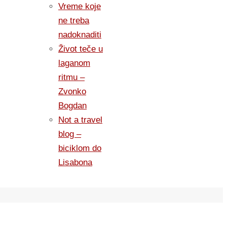
Vreme koje
ne treba
nadoknaditi
Život teče u
laganom
ritmu –
Zvonko
Bogdan
Not a travel
blog –
biciklom do
Lisabona