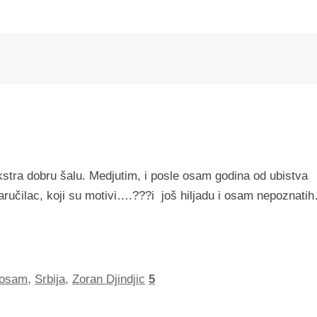
kstra dobru šalu. Medjutim, i posle osam godina od ubistva
 naručilac, koji su motivi….???i još hiljadu i osam nepoznati
osam
,
Srbija
,
Zoran Djindjic
5