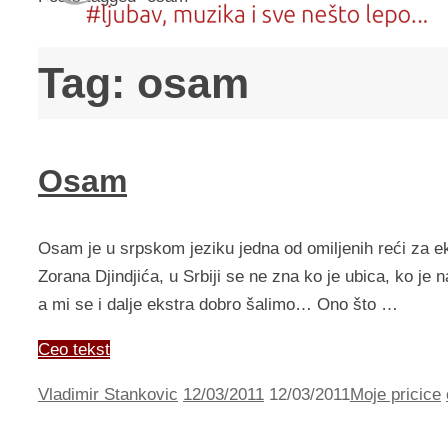
Tag:
osam
Osam
Osam je u srpskom jeziku jedna od omiljenih reći za e
Zorana Djindjića, u Srbiji se ne zna ko je ubica, ko je
a mi se i dalje ekstra dobro šalimo… Ono što …
Ceo tekst
Vladimir Stankovic
12/03/2011
12/03/2011
Moje pricice