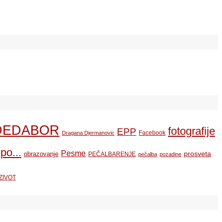
DEDABOR
fotografije
EPP
Facebook
Dragana Djermanovic
po...
Pesme
prosveta
obrazovanje
PEČALBARENJE
pečalba
pozadine
ZIVOT