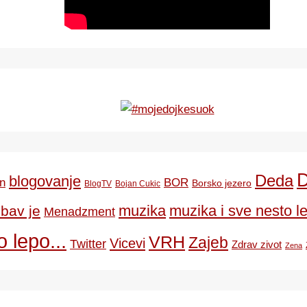
Deda
blogovanje
BOR
n
Borsko jezero
BlogTV
Bojan Cukic
ubav je
muzika
muzika i sve nesto le
Menadzment
 lepo...
VRH
Zajeb
Vicevi
Twitter
Zdrav zivot
Zena