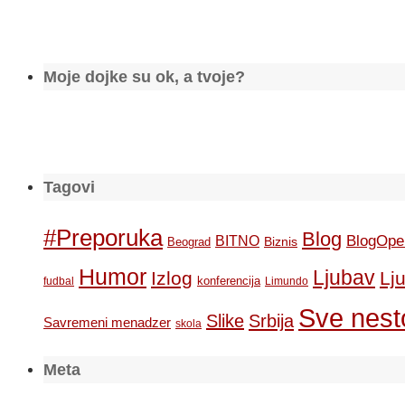
Moje dojke su ok, a tvoje?
Tagovi
#Preporuka
Blog
BlogOpe
BITNO
Biznis
Beograd
Humor
Ljubav
Izlog
Lj
konferencija
fudbal
Limundo
Sve nesto
Slike
Srbija
Savremeni menadzer
skola
Meta