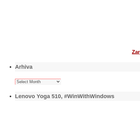
Zar
Arhiva
Arhiva
Lenovo Yoga 510, #WinWithWindows