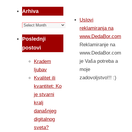
Arhiva
Uslovi
Arhiva
reklamiranja na
www.DedaBor.com
Poslednji
Reklamiranje na
postovi
www.DedaBor.com
je Vaša potreba a
Kradem
moje
ljubav
zadovoljstvo!!! :)
Kvalitet ili
kvantitet: Ko
je stvarni
kralj
današnjeg
digitalnog
sveta?