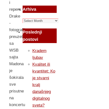
i
Arhiva
repera
Drake
Arhiva
-
fotografija
Poslednji
preuzeta
postovi
sa
WSB
Kradem
sajta
ljubav
Madona
Kvalitet ili
je
kvantitet: Ko
šokirala
je stvarni
sve
kralj
prisutne
današnjeg
na
digitalnog
koncertu
sveta?