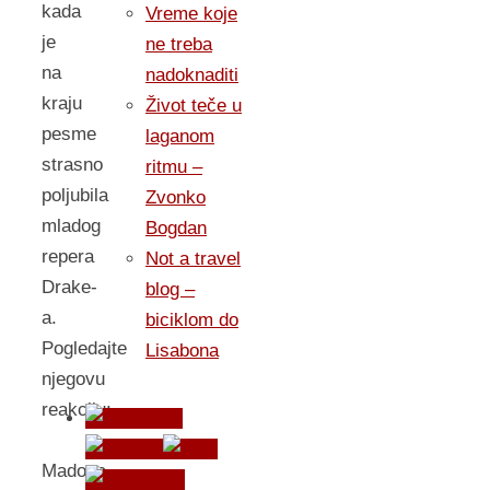
kada
Vreme koje
je
ne treba
na
nadoknaditi
kraju
Život teče u
pesme
laganom
strasno
ritmu –
poljubila
Zvonko
mladog
Bogdan
repera
Not a travel
Drake-
blog –
a.
biciklom do
Pogledajte
Lisabona
njegovu
reakciju:
Madona