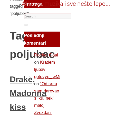
Pretraga
tagged
"poljubac"
Search
for:
Search
Tag:
Poslednji
komentari
poljubac
Rocket Goal
on
Kradem
ljubav
gotovye_iwMi
Drake,
on
“Od srca
sam darovao
Madonna
sliku, nek’
kiss
maloj
Zvezdani