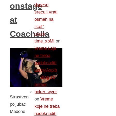
onstage
donese
sreću i vrati
at
osmeh na
lice!”
Coachella
crazy
time_xbMl
on
Vreme koje
ne treba
nadoknaditi
LennyAspib
on
Blog za
primer
poker_wyer
Strastveni
on
Vreme
poljubac
koje ne treba
Madone
nadoknaditi