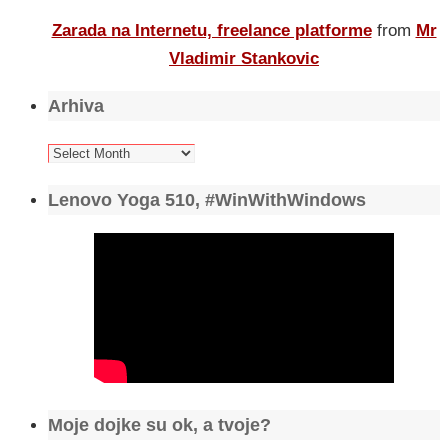
Zarada na Internetu, freelance platforme
from
Mr
Vladimir Stankovic
Arhiva
Arhiva
Lenovo Yoga 510, #WinWithWindows
Moje dojke su ok, a tvoje?