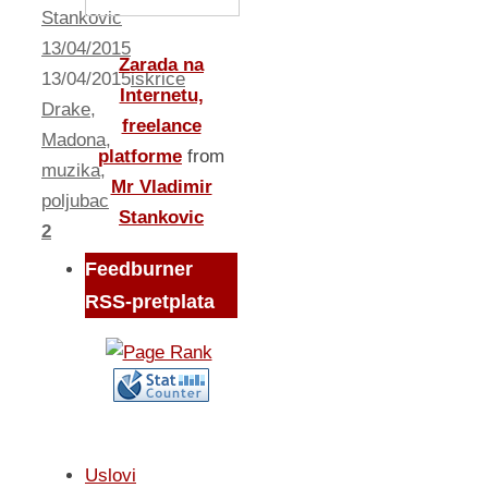
Stankovic
13/04/2015
Zarada na
13/04/2015
iskrice
Internetu,
Drake
,
freelance
Madona
,
platforme
from
muzika
,
Mr Vladimir
poljubac
Stankovic
2
Feedburner
RSS-pretplata
Uslovi