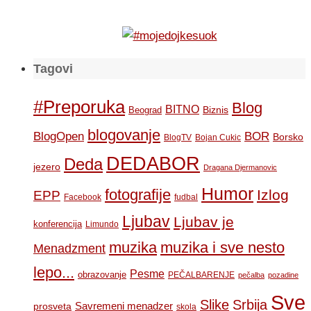
Tagovi
#Preporuka
Blog
BITNO
Biznis
Beograd
blogovanje
BOR
BlogOpen
Borsko
BlogTV
Bojan Cukic
DEDABOR
Deda
jezero
Dragana Djermanovic
Humor
fotografije
Izlog
EPP
Facebook
fudbal
Ljubav
Ljubav je
konferencija
Limundo
muzika
muzika i sve nesto
Menadzment
lepo...
Pesme
obrazovanje
PEČALBARENJE
pečalba
pozadine
Sve
Slike
Srbija
Savremeni menadzer
prosveta
skola