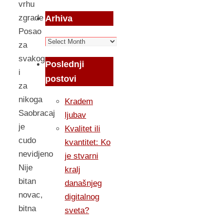
vrhu
zgrade
Arhiva
Posao
Arhiva
za
svakoga
Poslednji
i
postovi
za
nikoga
Kradem
Saobracaj
ljubav
je
Kvalitet ili
cudo
kvantitet: Ko
nevidjeno
je stvarni
Nije
kralj
bitan
današnjeg
novac,
digitalnog
bitna
sveta?