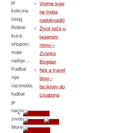
je
Vreme koje
kolicina
ne treba
istog
nadoknaditi
Robne
Život teče u
kuce,
laganom
shopovi,
ritmu –
male
Zvonko
radnje…
Bogdan
Fudbal
Not a travel
nije
blog –
razonoda,
biciklom do
fudbal
Lisabona
je
nacin
zivota
More,