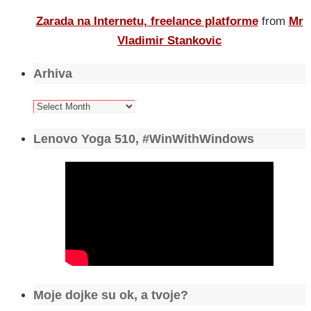
Zarada na Internetu, freelance platforme
from
Mr
Vladimir Stankovic
Arhiva
Arhiva
Lenovo Yoga 510, #WinWithWindows
Moje dojke su ok, a tvoje?