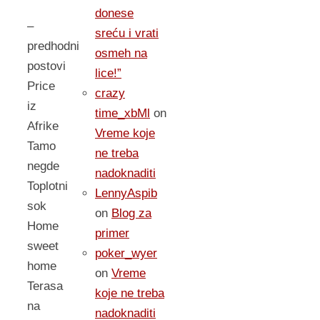
donese
–
sreću i vrati
predhodni
osmeh na
postovi
lice!”
Price
crazy
iz
time_xbMl
on
Afrike
Vreme koje
Tamo
ne treba
negde
nadoknaditi
Toplotni
LennyAspib
sok
on
Blog za
Home
primer
sweet
poker_wyer
home
on
Vreme
Terasa
koje ne treba
na
nadoknaditi