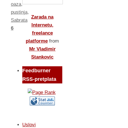
oaza
,
pustinja
,
Zarada na
Sabrata
Internetu,
6
freelance
platforme
from
Mr Vladimir
Stankovic
Feedburner
RSS-pretplata
Uslovi