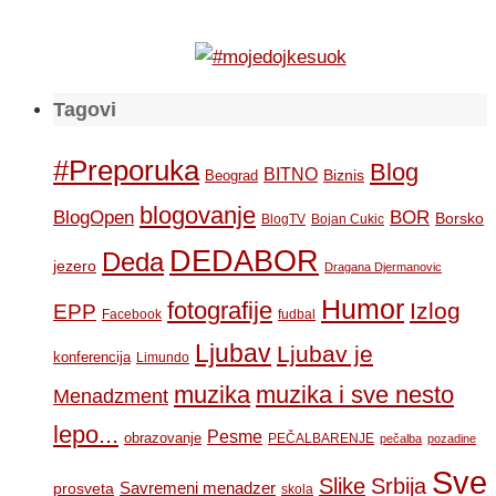
Tagovi
#Preporuka
Blog
BITNO
Biznis
Beograd
blogovanje
BOR
BlogOpen
Borsko
BlogTV
Bojan Cukic
DEDABOR
Deda
jezero
Dragana Djermanovic
Humor
fotografije
Izlog
EPP
Facebook
fudbal
Ljubav
Ljubav je
konferencija
Limundo
muzika
muzika i sve nesto
Menadzment
lepo...
Pesme
obrazovanje
PEČALBARENJE
pečalba
pozadine
Sve
Slike
Srbija
Savremeni menadzer
prosveta
skola