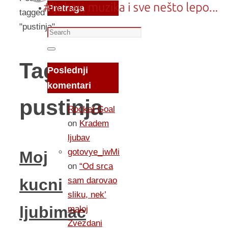
Pretraga
tagged
"pustinja"
Search
for:
Search
Tag:
Poslednji
komentari
pustinja
Rocket Goal
on
Kradem
ljubav
gotovye_iwMi
Moj
on
“Od srca
sam darovao
kucni
sliku, nek’
ljubimac
maloj
Zvezdani