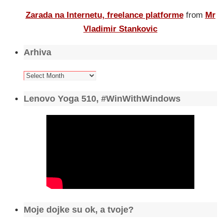
Zarada na Internetu, freelance platforme
from
Mr
Vladimir Stankovic
Arhiva
Arhiva
Lenovo Yoga 510, #WinWithWindows
Moje dojke su ok, a tvoje?