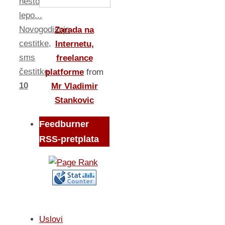
nesto
lepo...
Novogodisnje
Zarada na
cestitke
,
Internetu,
sms
freelance
čestitke
platforme
from
10
Mr Vladimir
Stankovic
Feedburner
RSS-pretplata
Uslovi