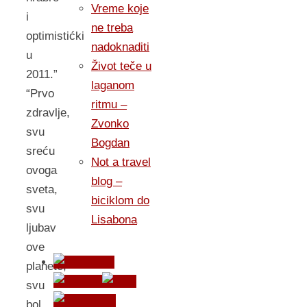
Vreme koje
i
ne treba
optimistićki
nadoknaditi
u
Život teče u
2011.”
laganom
“Prvo
ritmu –
zdravlje,
Zvonko
svu
Bogdan
sreću
Not a travel
ovoga
blog –
sveta,
biciklom do
svu
Lisabona
ljubav
ove
planete,
svu
bol