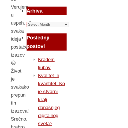
Verujem
Arhiva
u
uspeh…!I
Arhiva
svaka
Poslednji
ideja
postovi
postaće
izazov
Kradem
😛
ljubav
Život
Kvalitet ili
je
kvantitet: Ko
svakako
je stvarni
prepun
kralj
tih
današnjeg
izazova!
digitalnog
Srećno,
sveta?
hrabro