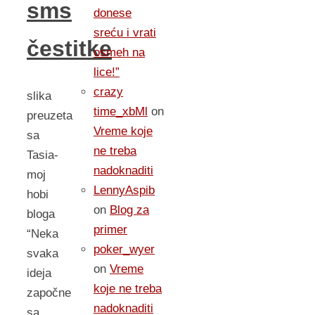
sms
donese
sreću i vrati
čestitke
osmeh na
lice!”
crazy
slika
time_xbMl
on
preuzeta
Vreme koje
sa
ne treba
Tasia-
nadoknaditi
moj
LennyAspib
hobi
on
Blog za
bloga
primer
“Neka
poker_wyer
svaka
on
Vreme
ideja
koje ne treba
započne
nadoknaditi
sa