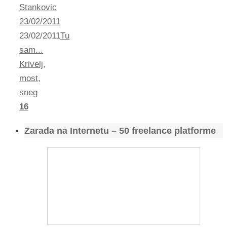
Stankovic
23/02/2011
23/02/2011
Tu
sam...
Krivelj
,
most
,
sneg
16
Zarada na Internetu – 50 freelance platforme