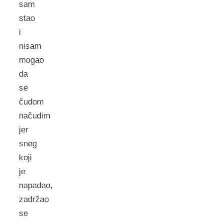
sam
stao
i
nisam
mogao
da
se
čudom
načudim
jer
sneg
koji
je
napadao,
zadržao
se