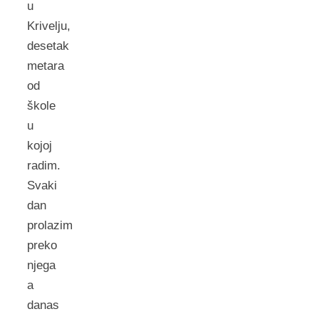
u
Krivelju,
desetak
metara
od
škole
u
kojoj
radim.
Svaki
dan
prolazim
preko
njega
a
danas