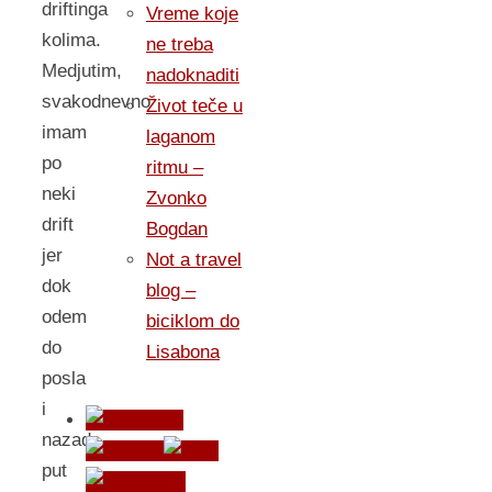
driftinga
Vreme koje
kolima.
ne treba
Medjutim,
nadoknaditi
svakodnevno
Život teče u
imam
laganom
po
ritmu –
neki
Zvonko
drift
Bogdan
jer
Not a travel
dok
blog –
odem
biciklom do
do
Lisabona
posla
i
nazad
put