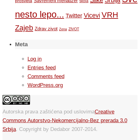
Savremeni menadzer
prosveta
skola
nesto lepo...
VRH
Vicevi
Twitter
Zajeb
Zdrav zivot
ZIVOT
Zena
Meta
Log in
Entries feed
Comments feed
WordPress.org
Autorska prava zaštićena pod uslovima
Creative
Commons Autorstvo-Nekomercijalno-Bez prerada 3.0
Srbija
. Copyright by Dedabor 2007-2014.