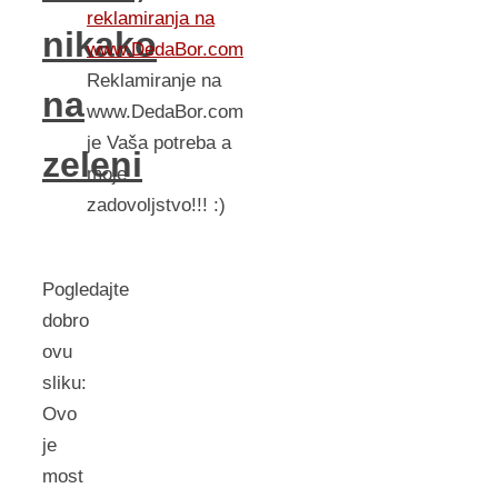
reklamiranja na
nikako
www.DedaBor.com
Reklamiranje na
na
www.DedaBor.com
je Vaša potreba a
zeleni
moje
zadovoljstvo!!! :)
Pogledajte
dobro
ovu
sliku:
Ovo
je
most