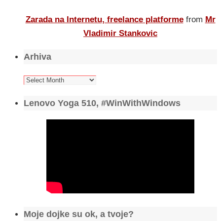
Zarada na Internetu, freelance platforme
from
Mr
Vladimir Stankovic
Arhiva
Arhiva
Lenovo Yoga 510, #WinWithWindows
Moje dojke su ok, a tvoje?