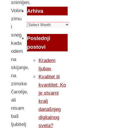
snimljen.
Volim
Arhiva
zimu
Arhiva
i
sneg
Poslednji
kada
postovi
odem
na
Kradem
skijanje,
ljubav
na
Kvalitet ili
zimske
kvantitet: Ko
čarolije,
je stvarni
ali
kralj
nisam
današnjeg
baš
digitalnog
ljubitelj
sveta?