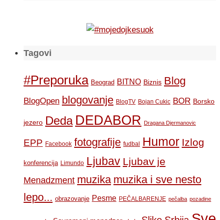
Tagovi
#Preporuka
Blog
BITNO
Biznis
Beograd
blogovanje
BOR
BlogOpen
Borsko
BlogTV
Bojan Cukic
DEDABOR
Deda
jezero
Dragana Djermanovic
Humor
fotografije
Izlog
EPP
Facebook
fudbal
Ljubav
Ljubav je
konferencija
Limundo
muzika
muzika i sve nesto
Menadzment
lepo...
Pesme
obrazovanje
PEČALBARENJE
pečalba
pozadine
Sve
Slike
Srbija