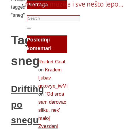
Pretraga
tagged
"sneg"
Search
for:
Search
Tag:
Poslednji
komentari
sneg
Rocket Goal
on
Kradem
ljubav
gotovye_iwMi
Drifting
on
“Od srca
sam darovao
po
sliku, nek’
snegu
maloj
Zvezdani