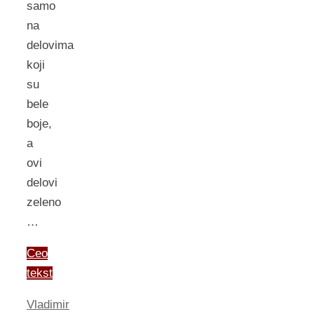
samo
na
delovima
koji
su
bele
boje,
a
ovi
delovi
zeleno
…
Ceo
tekst
Vladimir