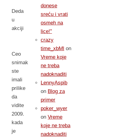
donese
Deda
sreću i vrati
u
osmeh na
akciji
lice!”
crazy
time_xbMl
on
Ceo
Vreme koje
snimak
ne treba
ste
nadoknaditi
imali
LennyAspib
prilike
on
Blog za
da
primer
vidite
poker_wyer
2009.
on
Vreme
kada
koje ne treba
je
nadoknaditi