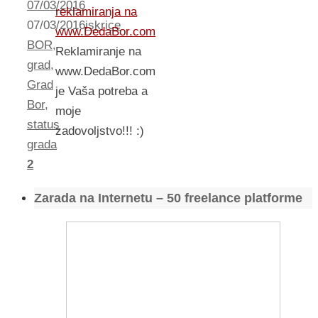
07/03/2016
reklamiranja na
07/03/2016
iskrice
www.DedaBor.com
BOR
,
Reklamiranje na
grad
,
www.DedaBor.com
Grad
je Vaša potreba a
Bor
,
moje
status
zadovoljstvo!!! :)
grada
2
Zarada na Internetu – 50 freelance platforme