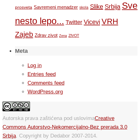
Sve
Slike
Srbija
Savremeni menadzer
prosveta
skola
nesto lepo...
VRH
Vicevi
Twitter
Zajeb
Zdrav zivot
ZIVOT
Zena
Meta
Log in
Entries feed
Comments feed
WordPress.org
Autorska prava zaštićena pod uslovima
Creative
Commons Autorstvo-Nekomercijalno-Bez prerada 3.0
Srbija
. Copyright by Dedabor 2007-2014.