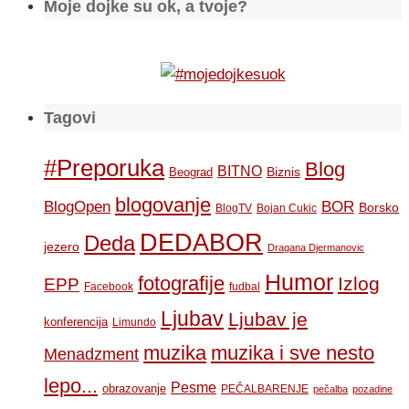
Moje dojke su ok, a tvoje?
Tagovi
#Preporuka
Blog
BITNO
Biznis
Beograd
blogovanje
BOR
BlogOpen
Borsko
BlogTV
Bojan Cukic
DEDABOR
Deda
jezero
Dragana Djermanovic
Humor
fotografije
Izlog
EPP
Facebook
fudbal
Ljubav
Ljubav je
konferencija
Limundo
muzika
muzika i sve nesto
Menadzment
lepo...
Pesme
obrazovanje
PEČALBARENJE
pečalba
pozadine