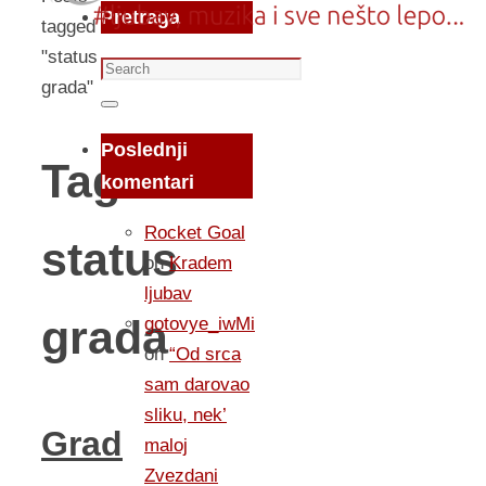
Pretraga
tagged
"status
Search
grada"
for:
Search
Poslednji
Tag:
komentari
Rocket Goal
status
on
Kradem
ljubav
grada
gotovye_iwMi
on
“Od srca
sam darovao
sliku, nek’
Grad
maloj
Zvezdani