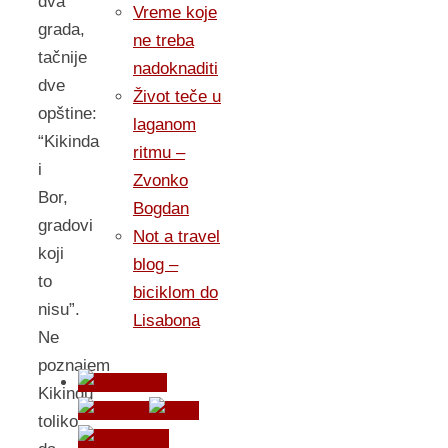
dva
Vreme koje
grada,
ne treba
tačnije
nadoknaditi
dve
Život teče u
opštine:
laganom
“Kikinda
ritmu –
i
Zvonko
Bor,
Bogdan
gradovi
Not a travel
koji
blog –
to
biciklom do
nisu”.
Lisabona
Ne
poznajem
Kikindu
toliko