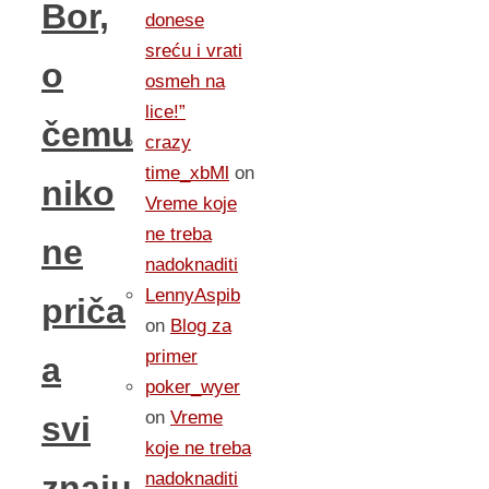
Bor,
donese
sreću i vrati
o
osmeh na
lice!”
čemu
crazy
time_xbMl
on
niko
Vreme koje
ne treba
ne
nadoknaditi
LennyAspib
priča
on
Blog za
primer
a
poker_wyer
on
Vreme
svi
koje ne treba
nadoknaditi
znaju