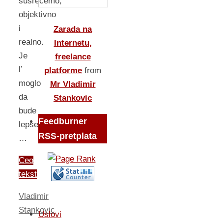
susrećemo,
objektivno
i
Zarada na
realno.
Internetu,
Je
freelance
l’
platforme
from
moglo
Mr Vladimir
da
Stankovic
bude
Feedburner
lepše,
RSS-pretplata
…
Ceo
tekst
Vladimir
Stankovic
Uslovi