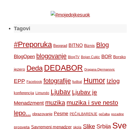
Tagovi
#Preporuka
Blog
BITNO
Biznis
Beograd
blogovanje
BOR
BlogOpen
Borsko
BlogTV
Bojan Cukic
DEDABOR
Deda
jezero
Dragana Djermanovic
Humor
fotografije
Izlog
EPP
Facebook
fudbal
Ljubav
Ljubav je
konferencija
Limundo
muzika
muzika i sve nesto
Menadzment
lepo...
Pesme
obrazovanje
PEČALBARENJE
pečalba
pozadine
Sve
Slike
Srbija
Savremeni menadzer
prosveta
skola