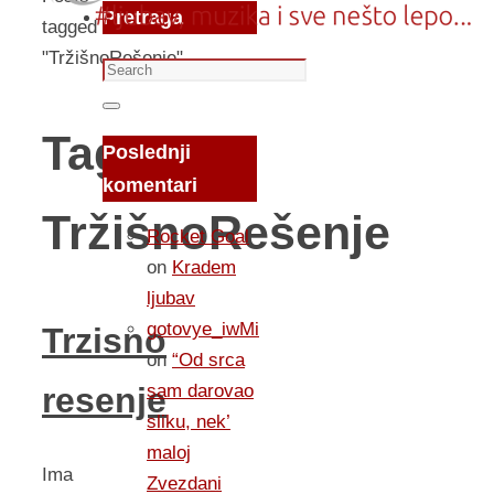
Pretraga
tagged
"TržišnoRešenje"
Search
for:
Search
Tag:
Poslednji
komentari
TržišnoRešenje
Rocket Goal
on
Kradem
ljubav
gotovye_iwMi
Trzisno
on
“Od srca
sam darovao
resenje
sliku, nek’
maloj
Ima
Zvezdani