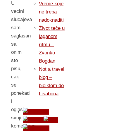
U
Vreme koje
vecini
ne treba
slucajeva
nadoknaditi
sam
Život teče u
saglasan
laganom
sa
ritmu –
onim
Zvonko
sto
Bogdan
pisu,
Not a travel
cak
blog –
se
biciklom do
ponekad
Lisabona
i
oglasim
svojim
komentrom,