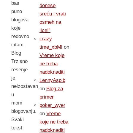
bas
donese
puno
sreću i vrati
blogova
osmeh na
koje
lice!”
redovno
crazy
citam.
time_xbMl
on
Blog
Vreme koje
Trzisno
ne treba
resenje
nadoknaditi
je
LennyAspib
neizostavan
on
Blog za
u
primer
mom
poker_wyer
blogovanju.
on
Vreme
Svaki
koje ne treba
tekst
nadoknaditi