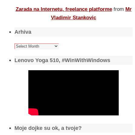
Zarada na Internetu, freelance platforme
from
Mr
Vladimir Stankovic
Arhiva
Arhiva
Lenovo Yoga 510, #WinWithWindows
Moje dojke su ok, a tvoje?