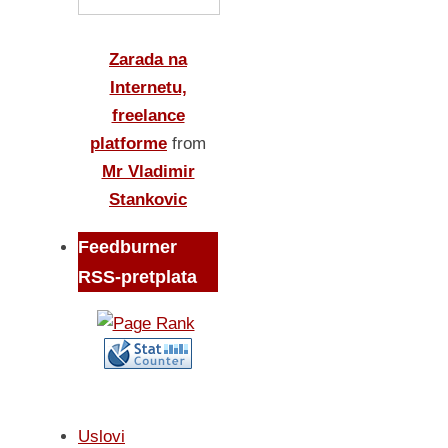
Zarada na
Internetu,
freelance
platforme
from
Mr Vladimir
Stankovic
Feedburner
RSS-pretplata
Uslovi