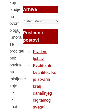
koji
Arhiva
izadje
na
Arhiva
ovom
blogu
Poslednji
,,mora,,
postovi
se
procitati
Kradem
bez
ljubav
obzira
Kvalitet ili
na
kvantitet: Ko
misljenje
je stvarni
koje
kralj
ce
današnjeg
te
digitalnog
imati.
sveta?