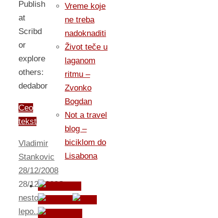
Publish
Vreme koje
at
ne treba
Scribd
nadoknaditi
or
Život teče u
explore
laganom
others:
ritmu –
dedabor
Zvonko
Bogdan
Ceo
Not a travel
tekst
blog –
biciklom do
Vladimir
Lisabona
Stankovic
28/12/2008
28/12/2008
Sve
nesto
lepo...
,