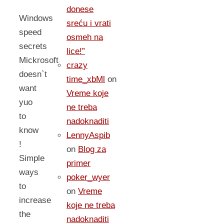
donese
Windows
sreću i vrati
speed
osmeh na
secrets
lice!”
Mickrosoft
crazy
doesn`t
time_xbMl
on
want
Vreme koje
yuo
ne treba
to
nadoknaditi
know
LennyAspib
!
on
Blog za
Simple
primer
ways
poker_wyer
to
on
Vreme
increase
koje ne treba
the
nadoknaditi