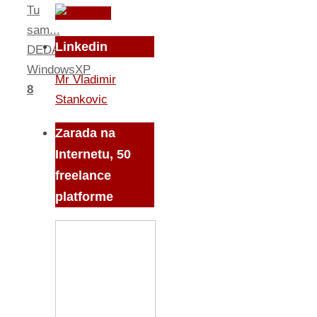
Tu
sam...
Linkedin
DEDABOR
,
WindowsXP
Mr Vladimir
8
Stankovic
Zarada na
Internetu, 50
freelance
platforme