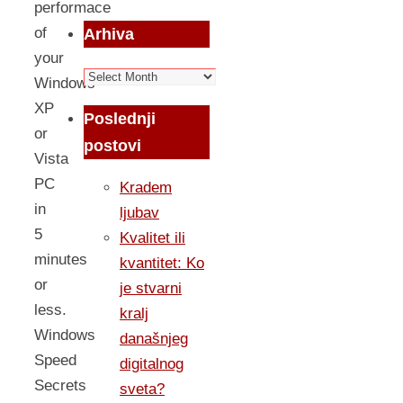
performace
of
Arhiva
your
Arhiva
Windows
XP
Poslednji
or
postovi
Vista
PC
Kradem
in
ljubav
5
Kvalitet ili
minutes
kvantitet: Ko
or
je stvarni
less.
kralj
Windows
današnjeg
Speed
digitalnog
Secrets
sveta?