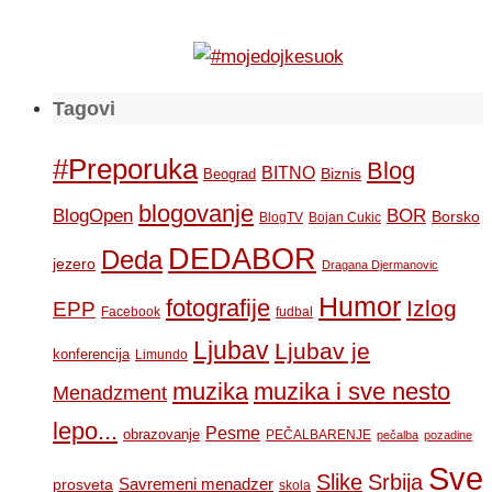
Tagovi
#Preporuka
Blog
BITNO
Biznis
Beograd
blogovanje
BOR
BlogOpen
Borsko
BlogTV
Bojan Cukic
DEDABOR
Deda
jezero
Dragana Djermanovic
Humor
fotografije
Izlog
EPP
Facebook
fudbal
Ljubav
Ljubav je
konferencija
Limundo
muzika
muzika i sve nesto
Menadzment
lepo...
Pesme
obrazovanje
PEČALBARENJE
pečalba
pozadine
Sve
Slike
Srbija
Savremeni menadzer
prosveta
skola