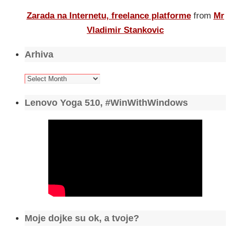
Zarada na Internetu, freelance platforme
from
Mr
Vladimir Stankovic
Arhiva
Arhiva
Lenovo Yoga 510, #WinWithWindows
Moje dojke su ok, a tvoje?