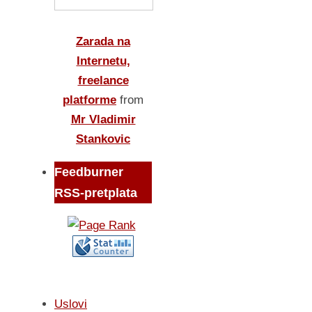
Zarada na
Internetu,
freelance
platforme
from
Mr Vladimir
Stankovic
Feedburner
RSS-pretplata
Uslovi