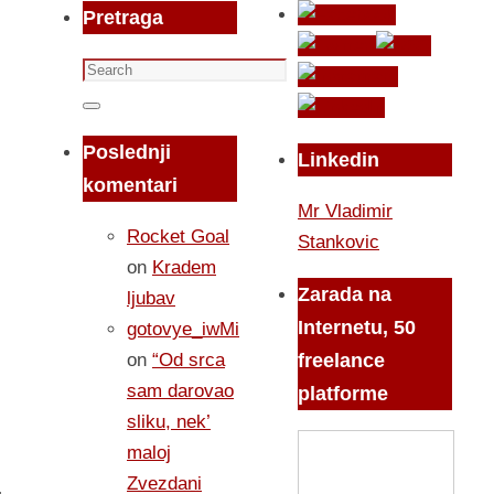
Pretraga
Search
for:
Search
Poslednji
Linkedin
komentari
Mr Vladimir
Rocket Goal
Stankovic
on
Kradem
Zarada na
ljubav
Internetu, 50
gotovye_iwMi
on
“Od srca
freelance
sam darovao
platforme
sliku, nek’
maloj
Zvezdani