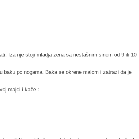
ti. Iza nje stoji mladja zena sa nestašnim sinom od 9 ili 10
aju baku po nogama. Baka se okrene malom i zatrazi da je
oj majci i kaže :