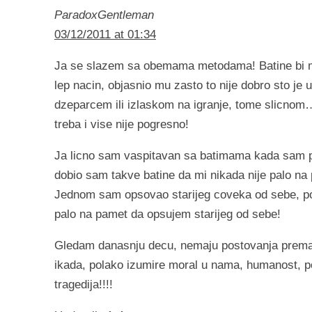
ParadoxGentleman
03/12/2011 at 01:34
Ja se slazem sa obemama metodama! Batine bi mi
lep nacin, objasnio mu zasto to nije dobro sto je 
dzeparcem ili izlaskom na igranje, tome slicnom…a
treba i vise nije pogresno!
Ja licno sam vaspitavan sa batimama kada sam po
dobio sam takve batine da mi nikada nije palo na
Jednom sam opsovao starijeg coveka od sebe, popio
palo na pamet da opsujem starijeg od sebe!
Gledam danasnju decu, nemaju postovanja prema s
ikada, polako izumire moral u nama, humanost, po
tragedija!!!!