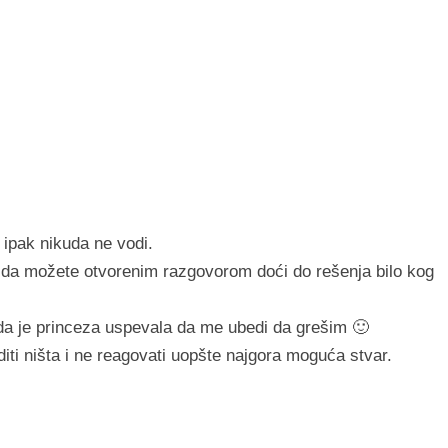
 ipak nikuda ne vodi.
 da možete otvorenim razgovorom doći do rešenja bilo kog
da je princeza uspevala da me ubedi da grešim 🙂
ti ništa i ne reagovati uopšte najgora moguća stvar.