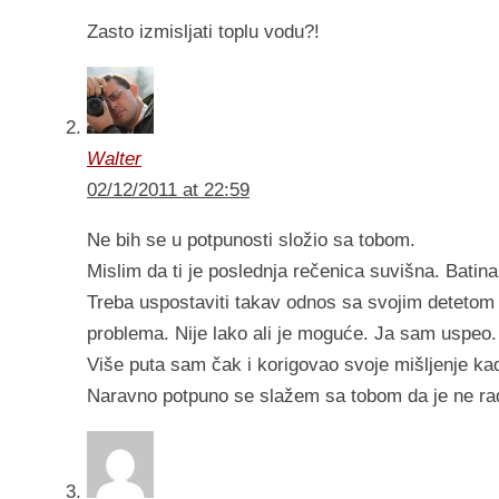
Zasto izmisljati toplu vodu?!
Walter
02/12/2011 at 22:59
Ne bih se u potpunosti složio sa tobom.
Mislim da ti je poslednja rečenica suvišna. Batina
Treba uspostaviti takav odnos sa svojim detetom
problema. Nije lako ali je moguće. Ja sam uspeo.
Više puta sam čak i korigovao svoje mišljenje ka
Naravno potpuno se slažem sa tobom da je ne radi