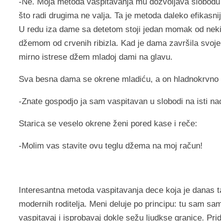
-Ne. Moja metoda vaspitavanja mu dozvoljava slobodu d
što radi drugima ne valja. Ta je metoda daleko efikasnij
U redu iza dame sa detetom stoji jedan momak od nekih 1
džemom od crvenih ribizla. Kad je dama završila svoje 
mirno istrese džem mladoj dami na glavu.
Sva besna dama se okrene mladiću, a on hladnokrvno
-Znate gospodjo ja sam vaspitavan u slobodi na isti naci
Starica se veselo okrene ženi pored kase i reče:
-Molim vas stavite ovu teglu džema na moj račun!
Interesantna metoda vaspitavanja dece koja je danas t
modernih roditelja. Meni deluje po principu: tu sam samo 
vaspitavaj i isprobavaj dokle sežu ljudkse granice. Prid