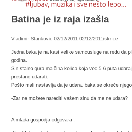
Batina je iz raja izašla
Vladimir Stankovic
02/12/2011
02/12/2011
iskrice
Jedna baka je na kasi velike samousluge na redu da pla
godina.
Sin stalno gura majčina kolica koja vec 5-6 puta udar
prestane udarati.
Pošto mali nastavlja da je udara, baka se okreće njegov
-Zar ne možete narediti vašem sinu da me ne udara?
A mlada gospodja odgovara :