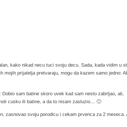
alan, kako nikad necu tuci svoju decu. Sada, kada vidim u s
ekih mojih prijatelja pretvaraju, mogu da kazem samo jedno: A
 Dobio sam batine skoro uvek kad sam nesto zabrljao, ali,
oli cusku ili batine, a da to nisam zasluzio… 🙂
len, zasnovao svoju porodicu i cekam prvenca za 2 meseca. 