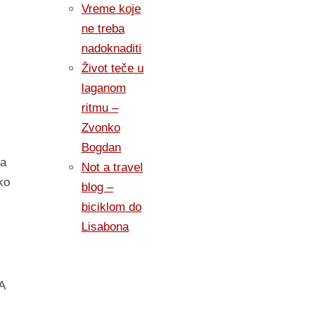
Vreme koje
ne treba
nadoknaditi
Život teče u
laganom
ritmu –
Zvonko
Bogdan
ta
Not a travel
ko
blog –
biciklom do
Lisabona
A