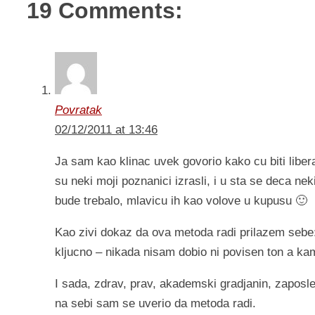
19 Comments:
Povratak
02/12/2011 at 13:46
Ja sam kao klinac uvek govorio kako cu biti liber
su neki moji poznanici izrasli, i u sta se deca n
bude trebalo, mlavicu ih kao volove u kupusu 🙂
Kao zivi dokaz da ova metoda radi prilazem sebe:
kljucno – nikada nisam dobio ni povisen ton a kam
I sada, zdrav, prav, akademski gradjanin, zapos
na sebi sam se uverio da metoda radi.