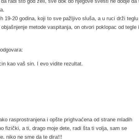
a radi što god želi, sve dok do njegove svesti ne dodje da 
a.
9-20 godina, koji to sve pažljivo sluša, a u ruci drži teglu
objašnjenje metode vaspitanja, on otvori poklopac od tegle 
 odgovara:
n kao vaš sin. I evo vidite rezultat.
ako rasprostranjena i opšte prighvaćena od strane mladih
fizički, a ti, drago moje dete, radi šta ti volja, sam se
e, niko ne sme da te dira!!!