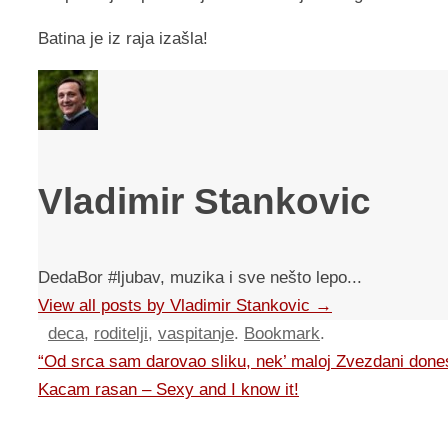
Batina je iz raja izašla!
Vladimir Stankovic
DedaBor #ljubav, muzika i sve nešto lepo...
View all posts by Vladimir Stankovic
→
deca
,
roditelji
,
vaspitanje
.
Bookmark
.
“Od srca sam darovao sliku, nek’ maloj Zvezdani dones
Kacam rasan – Sexy and I know it!