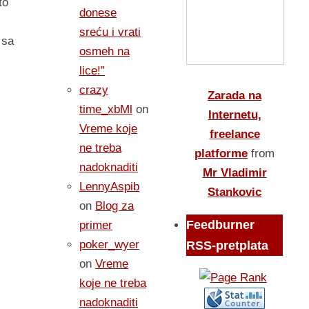
to
donese
sreću i vrati
 sa
osmeh na
i
lice!”
crazy
Zarada na
time_xbMl
on
Internetu,
Vreme koje
freelance
ne treba
platforme
from
nadoknaditi
Mr Vladimir
LennyAspib
Stankovic
on
Blog za
Feedburner
primer
poker_wyer
RSS-pretplata
on
Vreme
koje ne treba
nadoknaditi