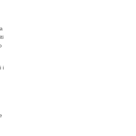
na
ti
o
 i
e