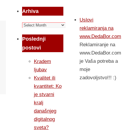
Arhiva
Uslovi
Arhiva
reklamiranja na
www.DedaBor.com
Poslednji
Reklamiranje na
postovi
www.DedaBor.com
je Vaša potreba a
Kradem
moje
ljubav
zadovoljstvo!!! :)
Kvalitet ili
kvantitet: Ko
je stvarni
kralj
današnjeg
digitalnog
sveta?