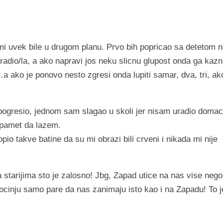
 uvek bile u drugom planu. Prvo bih popricao sa detetom 
uradio/la, a ako napravi jos neku slicnu glupost onda ga kazni
 ako je ponovo nesto zgresi onda lupiti samar, dva, tri, ak
gresio, jednom sam slagao u skoli jer nisam uradio domaci
 pamet da lazem.
 takve batine da su mi obrazi bili crveni i nikada mi nije
tarijima sto je zalosno! Jbg, Zapad utice na nas vise nego
cinju samo pare da nas zanimaju isto kao i na Zapadu! To j